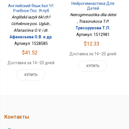
Нейрогимнастика Для
Английский Язык 6кл Ч1
Детей
Учебное Пос. Углуб
Neirogimnastika dlia detei
Angliiskii iazyk 6kl ch1
, Triasorukova T.P.
Uchebnoe pos. Uglub ,
Трясорукова Т.П.
Afanas'eva O.V. i dr.
Артикул: 1512981
Афанасьева О.В. и др.
$12.33
Артикул: 1528585
$41.52
Доставка за 14–20 дней
Доставка за 14–20 дней
КУПИТЬ
КУПИТЬ
Контакты