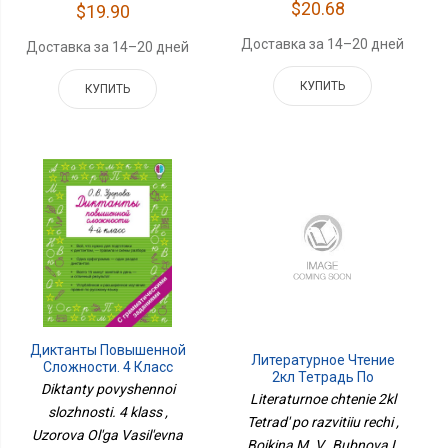
$20.68
$19.90
Доставка за 14–20 дней
Доставка за 14–20 дней
КУПИТЬ
КУПИТЬ
Диктанты Повышенной
Литературное Чтение
Сложности. 4 Класс
2кл Тетрадь По
Diktanty povyshennoi
Развитию Речи
Literaturnoe chtenie 2kl
slozhnosti. 4 klass ,
Tetrad' po razvitiiu rechi ,
Uzorova Ol'ga Vasil'evna
Boikina M. V., Bubnova I.