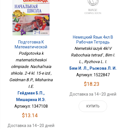
Немецкий Язык 4кл В
Рабочая Тетрадь
Подготовка К
Математической
Nemetskii iazyk 4kl V
Олимпиаде. Начальная
Podgotovka k
Rabochaia tetrad' , Bim I.
Школа. 2-4 Кл. 15-Е Изд
matematicheskoi
L., Ryzhova L. I.
olimpiade. Nachal'naia
Бим И. Л., Рыжова Л. И.
shkola. 2-4 kl. 15-e izd ,
Артикул: 1522847
Geidman B.P., Misharina
$18.23
I.E.
Гейдман Б.П.,
Доставка за 14–20 дней
Мишарина И.Э.
Артикул: 1347108
КУПИТЬ
$13.14
Доставка за 14–20 дней