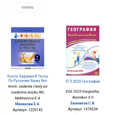
КУПИТЬ
Контр. Задания И Тесты
По Русскому Языку 9кл
ЕГЭ 2025 География
Kontr. zadaniia i testy po
EGE 2025 Geografiia ,
russkomu iazyku 9kl ,
Bannikov S.V.
Makhanova E.A.
Банников С.В.
Маханова Е.А.
Артикул: 1474534
Артикул: 1229145