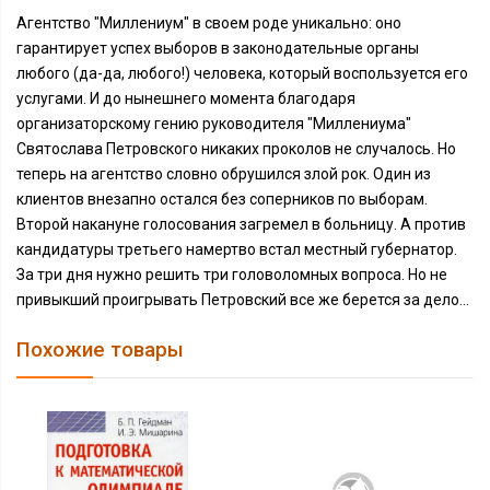
Агентство "Миллениум" в своем роде уникально: оно
гарантирует успех выборов в законодательные органы
любого (да-да, любого!) человека, который воспользуется его
услугами. И до нынешнего момента благодаря
организаторскому гению руководителя "Миллениума"
Святослава Петровского никаких проколов не случалось. Но
теперь на агентство словно обрушился злой рок. Один из
клиентов внезапно остался без соперников по выборам.
Второй накануне голосования загремел в больницу. А против
кандидатуры третьего намертво встал местный губернатор.
За три дня нужно решить три головоломных вопроса. Но не
привыкший проигрывать Петровский все же берется за дело...
Похожие товары