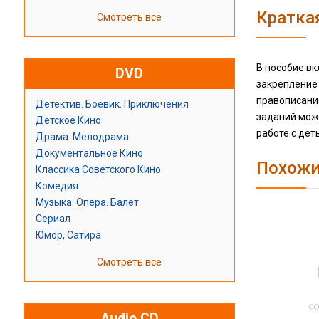
Кратка
Смотреть все
В пособие в
DVD
закрепление 
правописани
Детектив. Боевик. Приключения
заданий може
Детское Кино
работе с де
Драма. Мелодрама
Документальное Кино
Похожи
Классика Советского Кино
Комедия
Музыка. Опера. Балет
Сериал
Юмор, Сатира
Смотреть все
Audio CD