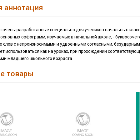
я аннотация
ключены разработанные специально для учеников начальных класс
основных орфограмм, изучаемых в начальной школе, - буквосочетан
е слов с непроизносимыми и удвоенными согласными, безударными
т использоваться как на уроках, при прохождении соответствующи
тьми младшего школьного возраста.
е товары