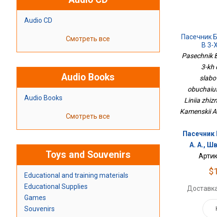
Audio CD
Пасечник Б
Смотреть все
В 3-
Сла
Pasechnik Bi
Обучающих
3-kh 
Audio Books
slabo
obuchaius
Audio Books
Liniia zhizn
Kamenskii A.
Смотреть все
Пасечник 
А. А., Ш
Toys and Souvenirs
Артик
$
Educational and training materials
Educational Supplies
Доставка
Games
Souvenirs