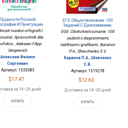
Трудности Русской
ЕГЭ. Обществознание. 100
ографии И Пунктуации.
Заданий С Диаграммами,
Справочник Для
Таблицами И Графиками
nosti russkoi orfografii i
EGE. Obshchestvoznanie. 100
Школьников
tuatsii. Spravochnik dlia
zadanii s diagrammami,
ol'nikov , Alekseev Filipp
tablitsami i grafikami , Baranov
Sergeevich
P.A., Shevchenko S.V.
Алексеев Филипп
Баранов П.А., Шевченко
Сергеевич
С.В.
Артикул: 1533383
Артикул: 1519278
$17.47
$12.63
ставка за 14–20 дней
Доставка за 14–20 дней
КУПИТЬ
КУПИТЬ