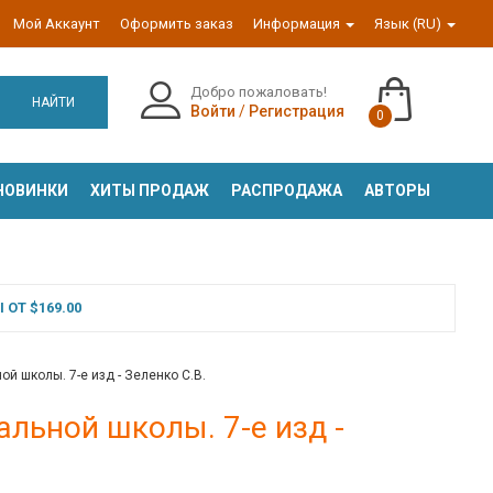
Мой Аккаунт
Оформить заказ
Информация
Язык (RU)
Добро пожаловать!
НАЙТИ
Войти
/
Регистрация
0
НОВИНКИ
ХИТЫ ПРОДАЖ
РАСПРОДАЖА
АВТОРЫ
ОТ $169.00
 школы. 7-е изд - Зеленко С.В.
льной школы. 7-е изд -