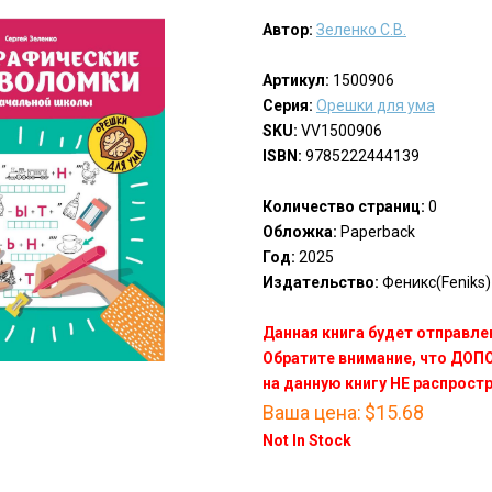
Автор:
Зеленко С.В.
Артикул:
1500906
Серия:
Орешки для ума
SKU:
VV1500906
ISBN:
9785222444139
Количество страниц:
0
Обложка:
Paperback
Год:
2025
Издательство:
Феникс(Feniks)
Данная книга будет отправлен
Обратите внимание, что ДО
на данную книгу НЕ распрост
Ваша цена:
$15.68
Not In Stock