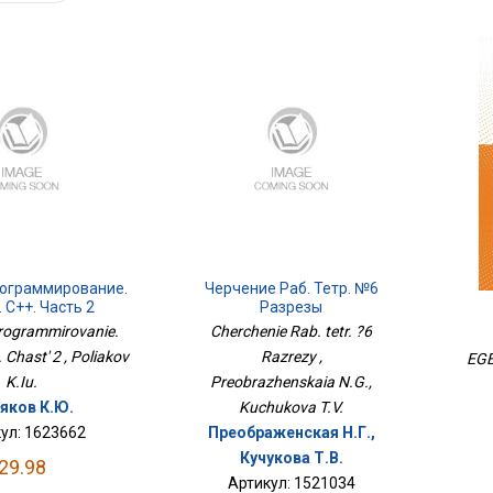
рограммирование.
Черчение Раб. Тетр. №6
 С++. Часть 2
Разрезы
rogrammirovanie.
Cherchenie Rab. tetr. ?6
 Chast' 2 , Poliakov
Razrezy ,
EGE.
K.Iu.
Preobrazhenskaia N.G.,
яков К.Ю.
Kuchukova T.V.
ул: 1623662
Преображенская Н.Г.,
Кучукова Т.В.
29.98
Артикул: 1521034