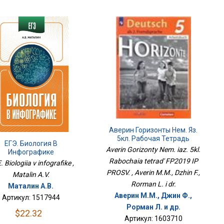
Аверин Горизонты Нем. Яз.
5кл. Рабочая Тетрадь
ЕГЭ. Биология В
ФП2019 ИП ПРОСВ.
Averin Gorizonty Nem. iaz. 5kl.
Инфографике
Rabochaia tetrad' FP2019 IP
 Biologiia v infografike ,
PROSV. , Averin M.M., Dzhin F.,
Matalin A.V.
Rorman L. i dr.
Маталин А.В.
Аверин М.М., Джин Ф.,
Артикул: 1517944
Рорман Л. и др.
$22.32
Артикул: 1603710