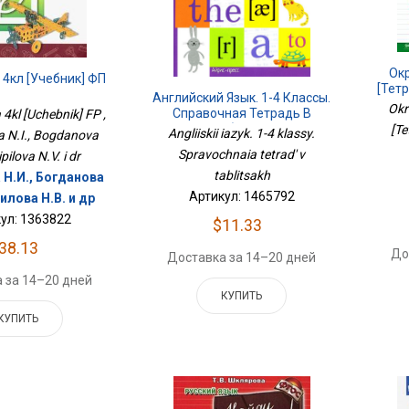
Ок
 4кл [Учебник] ФП
[Тет
Английский Язык. 1-4 Классы.
Okr
Справочная Тетрадь В
 4kl [Uchebnik] FP ,
Таблицах
[Te
Angliiskii iazyk. 1-4 klassy.
 N.I., Bogdanova
Spravochnaia tetrad' v
ipilova N.V. i dr
tablitsakh
 Н.И., Богданова
Артикул: 1465792
илова Н.В. и др
ул: 1363822
$11.33
38.13
До
Доставка за 14–20 дней
 за 14–20 дней
КУПИТЬ
КУПИТЬ