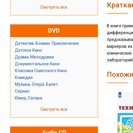
Кратка
Смотреть все
В книге при
DVD
дифференциа
предсказыва
Детектив. Боевик. Приключения
маркеров, и
Детское Кино
клинических
Драма. Мелодрама
лабораторий
Документальное Кино
Классика Советского Кино
Похожи
Комедия
Музыка. Опера. Балет
Сериал
Юмор, Сатира
Смотреть все
Audio CD