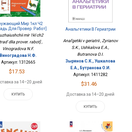
ружающий Мир 1кл Ч2
радь Для Провер. Работ]
Анальгетики В Гериатрии
uzhaiushchii mir 1kl ch2
Anal'getiki v geriatrii , Zyrianov
trad' dlia prover. rabot] ,
S.K., Ushkalova E.A.,
Vinogradova N.F.
Butranova O.I.
Виноградова Н.Ф.
Зырянов С.К., Ушкалова
Артикул: 1312665
Е.А., Бутранова О.И.
$17.53
Артикул: 1411282
ставка за 14–20 дней
$31.46
Доставка за 14–20 дней
КУПИТЬ
КУПИТЬ