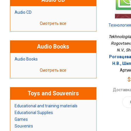
Audio CD
Смотреть все
Технология
Tekhnologiia
Rogovtseva
Audio Books
N.V., Sh
Роговцева
Audio Books
Н.В., Шип
Смотреть все
Артик
$
Доставка
Toys and Souvenirs
Educational and training materials
Educational Supplies
Games
Souvenirs