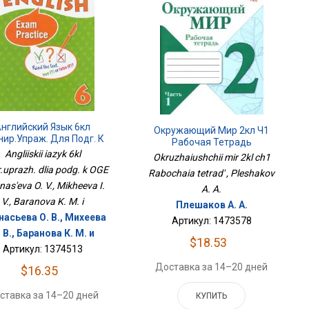
нглийский Язык 6кл
Окружающий Мир 2кл Ч1
нир.упраж. Для Подг. К
Рабочая Тетрадь
ОГЭ
Angliiskii iazyk 6kl
Okruzhaiushchii mir 2kl ch1
r.uprazh. dlia podg. k OGE
Rabochaia tetrad' , Pleshakov
anas'eva O. V., Mikheeva I.
A. A.
V., Baranova K. M. i
Плешаков А. А.
асьева О. В., Михеева
Артикул: 1473578
 В., Баранова К. М. и
$18.53
Артикул: 1374513
Доставка за 14–20 дней
$16.35
ставка за 14–20 дней
КУПИТЬ