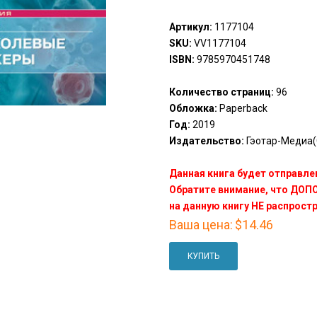
Артикул:
1177104
SKU:
VV1177104
ISBN:
9785970451748
Количество страниц:
96
Обложка:
Paperback
Год:
2019
Издательство:
Гэотар-Медиа(
Данная книга будет отправлен
Обратите внимание, что ДО
на данную книгу НЕ распрост
Ваша цена:
$14.46
КУПИТЬ