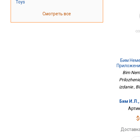
Toys
Смотреть все
Бим Неме
Приложение
И
Bim Nemet
Prilozheni
izdanie , 
Бим И.Л.
Артик
$
Доставка