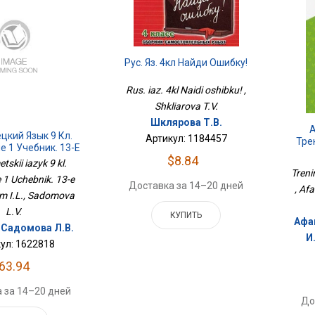
Рус. Яз. 4кл Найди Ошибку!
Rus. iaz. 4kl Naidi oshibku! ,
Shkliarova T.V.
Шклярова Т.В.
А
цкий Язык 9 Кл.
Артикул: 1184457
Тре
 1 Учебник. 13-Е
$8.84
здание
skii iazyk 9 kl.
Treni
e 1 Uchebnik. 13-e
Доставка за 14–20 дней
, Af
Bim I.L., Sadomova
L.V.
КУПИТЬ
Афан
, Садомова Л.В.
И.
ул: 1622818
63.94
 за 14–20 дней
До