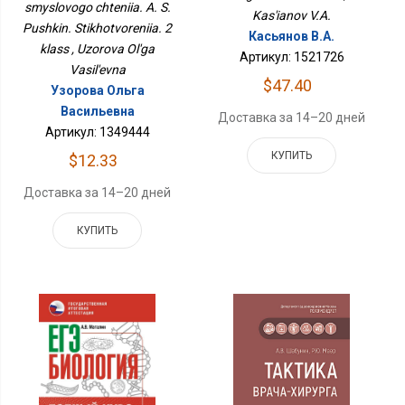
smyslovogo chteniia. A. S.
Kas'ianov V.A.
Pushkin. Stikhotvoreniia. 2
Касьянов В.А.
klass , Uzorova Ol'ga
Артикул: 1521726
Vasil'evna
$47.40
Узорова Ольга
Васильевна
Доставка за 14–20 дней
Артикул: 1349444
КУПИТЬ
$12.33
Доставка за 14–20 дней
КУПИТЬ