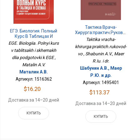
Тактика Врача-
ЕГЭ. Биология. Полный
Хирурга:практич.руковод-
Курс В Таблицах И
Во
Taktika vracha-
Схемах Для Подготовки
EGE. Biologiia. Polnyi kurs
khirurga:praktich.rukovod-
К ЕГЭ
v tablitsakh i skhemakh
vo , Shabunin A.V., Maer
dlia podgotovki k EGE ,
R.Iu. i dr.
Matalin A.V.
Шабунин А.В., Маер
Маталин А.В.
Р.Ю. и др.
Артикул: 1516362
Артикул: 1495401
$16.20
$113.37
Доставка за 14–20 дней
Доставка за 14–20 дней
КУПИТЬ
КУПИТЬ