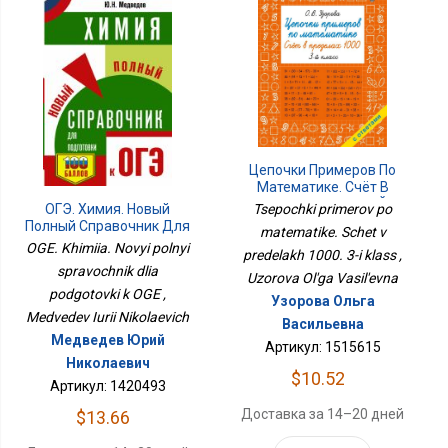
Цепочки Примеров По
Математике. Счёт В
Пределах 1000. 3-Й
Tsepochki primerov po
ОГЭ. Химия. Новый
Класс
Полный Справочник Для
matematike. Schet v
Подготовки К ОГЭ
OGE. Khimiia. Novyi polnyi
predelakh 1000. 3-i klass ,
spravochnik dlia
Uzorova Ol'ga Vasil'evna
podgotovki k OGE ,
Узорова Ольга
Medvedev Iurii Nikolaevich
Васильевна
Медведев Юрий
Артикул: 1515615
Николаевич
$10.52
Артикул: 1420493
Доставка за 14–20 дней
$13.66