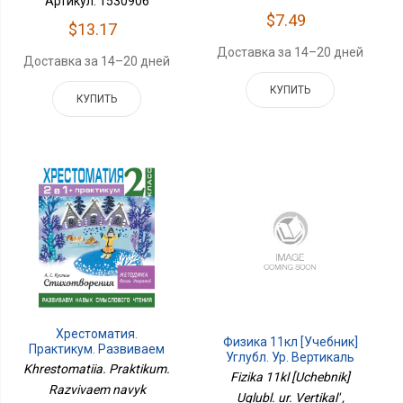
Артикул: 1530906
$7.49
$13.17
Доставка за 14–20 дней
Доставка за 14–20 дней
КУПИТЬ
КУПИТЬ
Хрестоматия.
Физика 11кл [Учебник]
Практикум. Развиваем
Углубл. Ур. Вертикаль
Навык Смыслового
Khrestomatiia. Praktikum.
Fizika 11kl [Uchebnik]
Чтения. А. С. Пушкин.
Razvivaem navyk
Стихотворения. 2 Класс
Uglubl. ur. Vertikal' ,