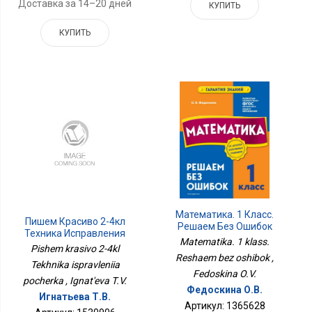
Доставка за 14–20 дней
КУПИТЬ
КУПИТЬ
Математика. 1 Класс.
Пишем Красиво 2-4кл
Решаем Без Ошибок
Техника Исправления
Matematika. 1 klass.
Почерка
Pishem krasivo 2-4kl
Reshaem bez oshibok ,
Tekhnika ispravleniia
Fedoskina O.V.
pocherka , Ignat'eva T.V.
Федоскина О.В.
Игнатьева Т.В.
Артикул: 1365628