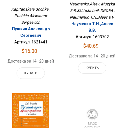
ДРОФА
Naumenko,Aleev. Muzyka
Kapitanskaia dochka ,
5-8.8kl.Uchebnik DROFA ,
Pushkin Aleksandr
Naumenko T.N.,Aleev V.V.
Sergeevich
Науменко Т.Н.,Алеев
Пушкин Александр
В.В.
Сергеевич
Артикул: 1603702
Артикул: 1621441
$40.69
$16.00
Доставка за 14–20 дней
Доставка за 14–20 дней
КУПИТЬ
КУПИТЬ