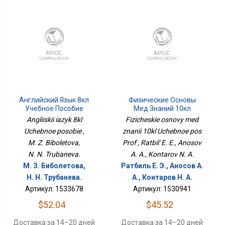
Английский Язык 8кл
Физические Основы
Учебное Пособие
Мед Знаний 10кл
Учебное Пос Проф
Angliiskii iazyk 8kl
Fizicheskie osnovy med
Uchebnoe posobie ,
znanii 10kl Uchebnoe pos
M. Z. Biboletova,
Prof , Ratbil' E. E., Anosov
N. N. Trubaneva.
A. A., Kontarov N. A.
М. З. Биболетова,
Ратбиль Е. Э., Аносов А.
Н. Н. Трубанева.
А., Контаров Н. А.
Артикул: 1533678
Артикул: 1530941
$52.04
$45.52
Доставка за 14–20 дней
Доставка за 14–20 дней