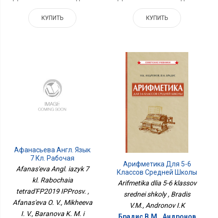
КУПИТЬ
КУПИТЬ
Афанасьева Англ. Язык
7 Кл. Рабочая
Арифметика Для 5-6
ТетрадьФП2019
Afanas'eva Angl. iazyk 7
Классов Средней Школы
ИППросв.
kl. Rabochaia
Arifmetika dlia 5-6 klassov
tetrad'FP2019 IPProsv. ,
srednei shkoly , Bradis
Afanas'eva O. V., Mikheeva
V.M., Andronov I.K
I. V., Baranova K. M. i
Брадис В.М., Андронов