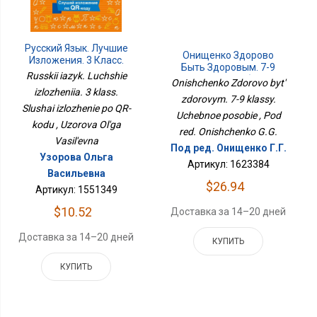
Русский Язык. Лучшие
Онищенко Здорово
Изложения. 3 Класс.
Быть Здоровым. 7-9
Слушай Изложение По
Russkii iazyk. Luchshie
Классы. Учебное
Onishchenko Zdorovo byt'
QR-Коду
Пособие
izlozheniia. 3 klass.
zdorovym. 7-9 klassy.
Slushai izlozhenie po QR-
Uchebnoe posobie , Pod
kodu , Uzorova Ol'ga
red. Onishchenko G.G.
Vasil'evna
Под ред. Онищенко Г.Г.
Узорова Ольга
Артикул: 1623384
Васильевна
$26.94
Артикул: 1551349
$10.52
Доставка за 14–20 дней
Доставка за 14–20 дней
КУПИТЬ
КУПИТЬ