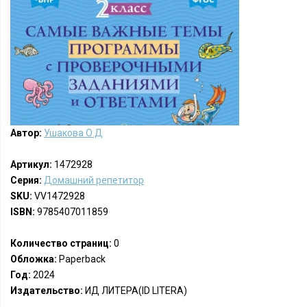
Автор:
Ушакова О.Д
Артикул:
1472928
Серия:
Домашний репетитор
SKU:
VV1472928
ISBN:
9785407011859
Количество страниц:
0
Обложка:
Paperback
Год:
2024
Издательство:
ИД ЛИТЕРА(ID LITERA)