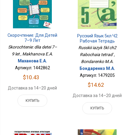
Скорочтение: Для Детей
Русский Язык 5кл Ч2
7–9 Лет
Рабочая Тетрадь
Skorochtenie: dlia detei 7–
Russkii iazyk 5kl ch2
9 let , Makhanova E.A.
Rabochaia tetrad' ,
Маханова Е.А.
Bondarenko M.A.
Артикул: 1442862
Бондаренко М.А.
Артикул: 1479205
$10.43
$14.62
Доставка за 14–20 дней
Доставка за 14–20 дней
КУПИТЬ
КУПИТЬ