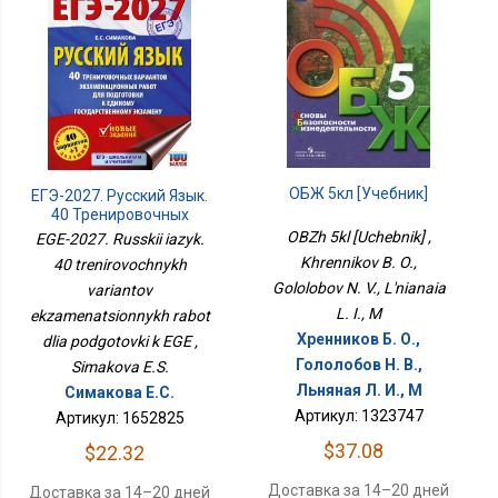
ОБЖ 5кл [Учебник]
ЕГЭ-2027. Русский Язык.
40 Тренировочных
Вариантов
OBZh 5kl [Uchebnik] ,
EGE-2027. Russkii iazyk.
Экзаменационных
Khrennikov B. O.,
40 trenirovochnykh
Работ Для Подготовки К
Gololobov N. V., L'nianaia
variantov
ЕГЭ
L. I., M
ekzamenatsionnykh rabot
Хренников Б. О.,
dlia podgotovki k EGE ,
Гололобов Н. В.,
Simakova E.S.
Льняная Л. И., М
Симакова Е.С.
Артикул: 1323747
Артикул: 1652825
$37.08
$22.32
Доставка за 14–20 дней
Доставка за 14–20 дней