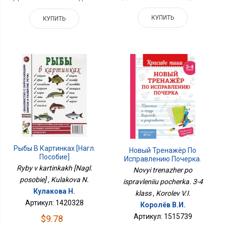
КУПИТЬ
КУПИТЬ
Рыбы В Картинках [Нагл.
Новый Тренажёр По
Пособие]
Исправлению Почерка.
3-4 Класс
Ryby v kartinkakh [Nagl.
Novyi trenazher po
posobie] , Kulakova N.
ispravleniiu pocherka. 3-4
Кулакова Н.
klass , Korolev V.I.
Артикул: 1420328
Королёв В.И.
Артикул: 1515739
$9.78