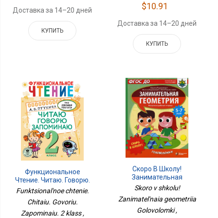
$10.91
Доставка за 14–20 дней
Доставка за 14–20 дней
КУПИТЬ
КУПИТЬ
Скоро В Школу!
Функциональное
Занимательная
Чтение. Читаю. Говорю.
Геометрия Головоломки
Skoro v shkolu!
Запоминаю. 2 Класс
Funktsional'noe chtenie.
Zanimatel'naia geometriia
Chitaiu. Govoriu.
Golovolomki ,
Zapominaiu. 2 klass ,