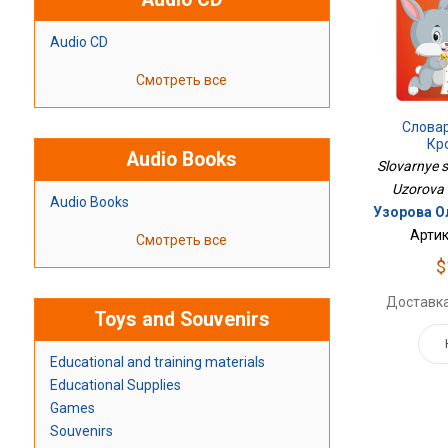
Audio CD
Смотреть все
Слова
Кр
Audio Books
Slovarnye s
Uzorova 
Audio Books
Узорова О
Артик
Смотреть все
$
Доставка
Toys and Souvenirs
Educational and training materials
Educational Supplies
Games
Souvenirs