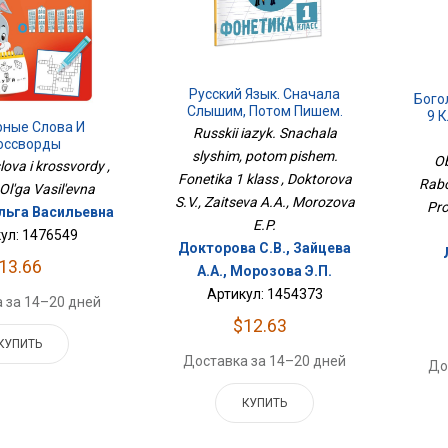
Русский Язык. Сначала
Бого
Слышим, Потом Пишем.
9 К
рные Слова И
Фонетика 1 Класс
Russkii iazyk. Snachala
оссворды
slyshim, potom pishem.
Ob
lova i krossvordy ,
Fonetika 1 klass , Doktorova
Rabo
Ol'ga Vasil'evna
S.V., Zaitseva A.A., Morozova
Pro
льга Васильевна
E.P.
ул: 1476549
Докторова С.В., Зайцева
13.66
А.А., Морозова Э.П.
Артикул: 1454373
 за 14–20 дней
$12.63
КУПИТЬ
Доставка за 14–20 дней
До
КУПИТЬ