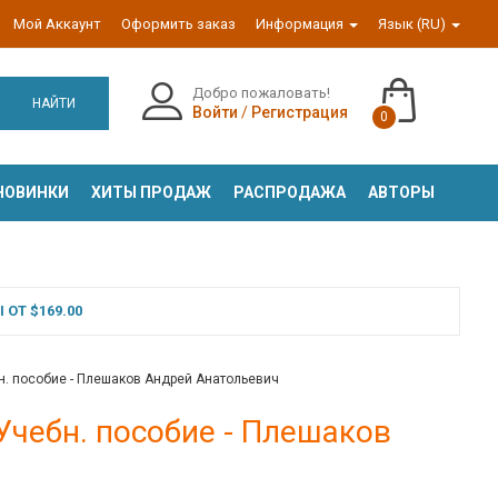
Мой Аккаунт
Оформить заказ
Информация
Язык (RU)
Добро пожаловать!
НАЙТИ
Войти
/
Регистрация
0
НОВИНКИ
ХИТЫ ПРОДАЖ
РАСПРОДАЖА
АВТОРЫ
ОТ $169.00
н. пособие - Плешаков Андрей Анатольевич
Учебн. пособие - Плешаков