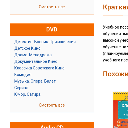
Кратка
Смотреть все
Учебное посо
DVD
обучения вме
высокой уче
Детектив. Боевик. Приключения
обучение по
Детское Кино
(планируемые
Драма. Мелодрама
учебного по
Документальное Кино
Классика Советского Кино
Похожи
Комедия
Музыка. Опера. Балет
Сериал
Юмор, Сатира
Смотреть все
Audio CD