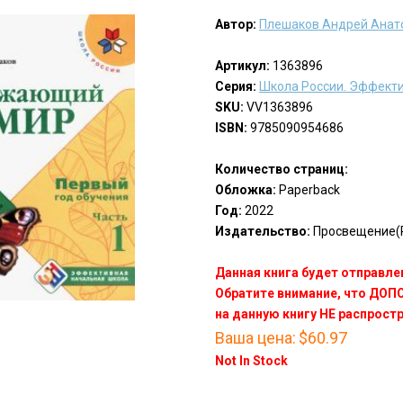
Автор:
Плешаков Андрей Анат
Артикул:
1363896
Серия:
Школа России. Эффект
SKU:
VV1363896
ISBN:
9785090954686
Количество страниц:
Обложка:
Paperback
Год:
2022
Издательство:
Просвещение(P
Данная книга будет отправлен
Обратите внимание, что ДО
на данную книгу НЕ распрост
Ваша цена:
$60.97
Not In Stock