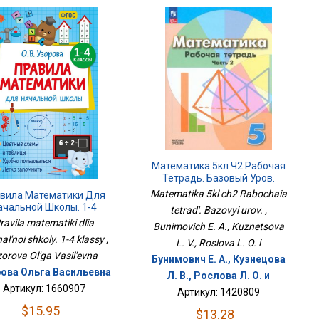
Математика 5кл Ч2 Рабочая
Тетрадь. Базовый Уров.
Matematika 5kl ch2 Rabochaia
вила Математики Для
ачальной Школы. 1-4
tetrad'. Bazovyi urov. ,
Классы
ravila matematiki dlia
Bunimovich E. A., Kuznetsova
al'noi shkoly. 1-4 klassy ,
L. V., Roslova L. O. i
orova Ol'ga Vasil'evna
Бунимович Е. А., Кузнецова
ова Ольга Васильевна
Л. В., Рослова Л. О. и
Артикул: 1660907
Артикул: 1420809
$15.95
$13.28