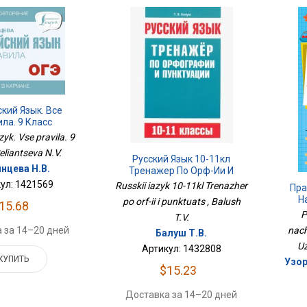
кий Язык. Все
ла. 9 Класс
azyk. Vse pravila. 9
Seliantseva N.V.
Русский Язык 10-11кл
нцева Н.В.
Тренажер По Орф-Ии И
Пунктуац
ул: 1421569
Russkii iazyk 10-11kl Trenazher
Пра
Н
po orf-ii i punktuats , Balush
15.68
P
T.V.
nach
 за 14–20 дней
Балуш Т.В.
Uz
Артикул: 1432808
КУПИТЬ
Узор
$15.23
Доставка за 14–20 дней