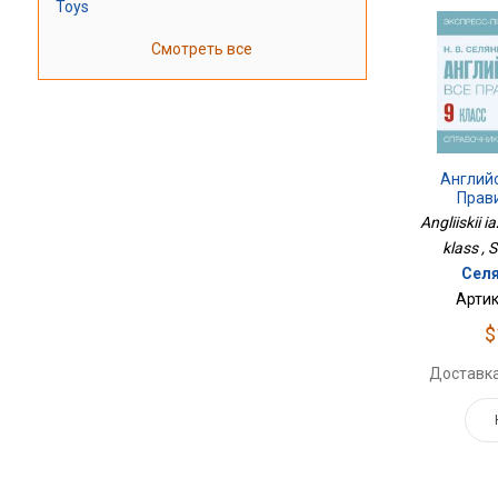
Toys
Смотреть все
Английс
Прави
Angliiskii i
klass , 
Селя
Артик
$
Доставка