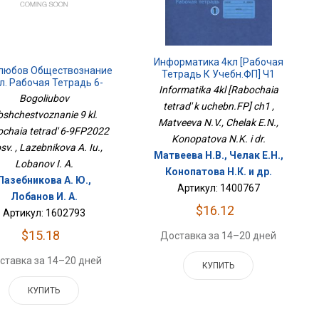
Информатика 4кл [Рабочая
любов Обществознание
Тетрадь К Учебн.ФП] Ч1
л. Рабочая Тетрадь 6-
Informatika 4kl [Rabochaia
9ФП2022 Просв.
Bogoliubov
tetrad' k uchebn.FP] ch1 ,
shchestvoznanie 9 kl.
Matveeva N.V., Chelak E.N.,
chaia tetrad' 6-9FP2022
Konopatova N.K. i dr.
sv. , Lazebnikova A. Iu.,
Матвеева Н.В., Челак Е.Н.,
Lobanov I. A.
Конопатова Н.К. и др.
Лазебникова А. Ю.,
Артикул: 1400767
Лобанов И. А.
$16.12
Артикул: 1602793
$15.18
Доставка за 14–20 дней
ставка за 14–20 дней
КУПИТЬ
КУПИТЬ