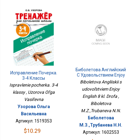
Биболетова Английский
Исправление Почерка.
С Удовольствием Enjoy
3-4 Классы
English 8 Кл. Дрофа
Biboletova Angliiskii s
Ispravlenie pocherka. 3-4
udovol'stviem Enjoy
klassy , Uzorova Ol'ga
English 8 kl. Drofa ,
Vasil'evna
Biboletova
Узорова Ольга
M.Z.,Trubaneva N.N.
Васильевна
Биболетова
Артикул: 1519353
М.З.,Трубанева Н.Н.
$10.29
Артикул: 1602553