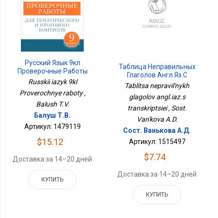
Русский Язык 9кл
Таблица Неправильных
Проверочные Работы
Глаголов Англ.яз.с
Russkii iazyk 9kl
Транскрипцией
Tablitsa nepravil'nykh
Proverochnye raboty ,
glagolov angl.iaz.s
Balush T.V.
transkriptsiei , Sost.
Балуш Т.В.
Van'kova A.D.
Артикул: 1479119
Сост. Ванькова А.Д.
$15.12
Артикул: 1515497
$7.74
Доставка за 14–20 дней
Доставка за 14–20 дней
КУПИТЬ
КУПИТЬ