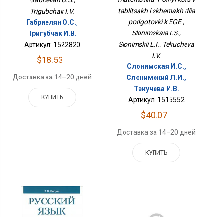
Gabrielian O.S.,
К ЕГЭ
tablitsakh i skhemakh dlia
Trigubchak I.V.
podgotovki k EGE ,
Габриелян О.С.,
Slonimskaia I.S.,
Тригубчак И.В.
Slonimskii L.I., Tekucheva
Артикул: 1522820
I.V.
$18.53
Слонимская И.С.,
Доставка за 14–20 дней
Слонимский Л.И.,
Текучева И.В.
КУПИТЬ
Артикул: 1515552
$40.07
Доставка за 14–20 дней
КУПИТЬ