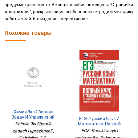
предусмотрено место. В конце пособия помещены "Странички
для учителя", раскрывающие особенности тетради и методику
работы с ней. 6-е издание, стереотипное.
Похожие товары
Химия 9кл Сборник
Задач И Упражнений
ЕГЭ. Русский Язык И
Математика. Полный
Khimiia 9kl Sbornik
Курс В Таблицах И
EGE. Russkii iazyk i
zadach i uprazhnenii ,
Схемах Для Подготовки
matematika. Polnyi kurs v