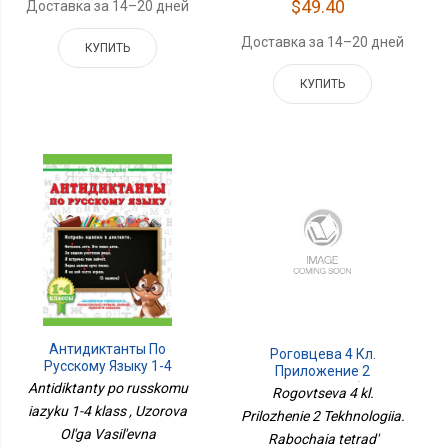
$49.40
Доставка за 14–20 дней
Доставка за 14–20 дней
КУПИТЬ
КУПИТЬ
Антидиктанты По
Роговцева 4 Кл.
Русскому Языку 1-4
Приложение 2
Класс
Технология. Рабочая
Antidiktanty po russkomu
Rogovtseva 4 kl.
Тетрадь Перспектива
iazyku 1-4 klass , Uzorova
Prilozhenie 2 Tekhnologiia.
Ol'ga Vasil'evna
Rabochaia tetrad'