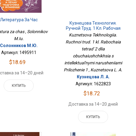
Литература За Час
Кузнецова Технология.
Ручной Труд. 1 Кл. Рабочая
atura za chas , Solonnikov
Тетрадь 2 Для Обучающихся
Kuznetsova Tekhnologiia.
M.Iu.
С Интеллектуальными
Ruchnoi trud. 1 kl. Rabochaia
Нарушениями Приложение 1
Солонников М.Ю.
tetrad' 2 dlia
Артикул: 1495911
obuchaiushchikhsia s
$18.69
intellektual'nymi narusheniiami
Prilozhenie 1 , Kuznetsova L. A.
ставка за 14–20 дней
Кузнецова Л. А.
Артикул: 1622823
КУПИТЬ
$18.72
Доставка за 14–20 дней
КУПИТЬ