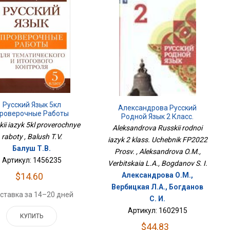
Русский Язык 5кл
Александрова Русский
роверочные Работы
Родной Язык 2 Класс.
ii iazyk 5kl proverochnye
Учебник ФП2022 Просв.
Aleksandrova Russkii rodnoi
raboty , Balush T.V.
iazyk 2 klass. Uchebnik FP2022
Балуш Т.В.
Prosv. , Aleksandrova O.M.,
Артикул: 1456235
Verbitskaia L.A., Bogdanov S. I.
Александрова О.М.,
$14.60
Вербицкая Л.А., Богданов
ставка за 14–20 дней
С. И.
Артикул: 1602915
КУПИТЬ
$44.83