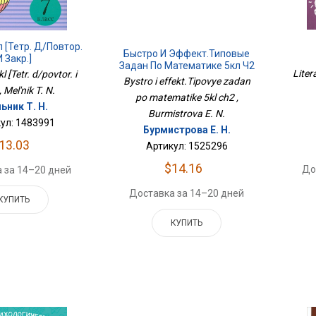
кл [Тетр. Д/повтор.
Быстро И Эффект.Типовые
И Закр.]
Задан По Математике 5кл Ч2
Liter
kl [Tetr. d/povtor. i
Bystro i effekt.Tipovye zadan
, Mel'nik T. N.
po matematike 5kl ch2 ,
ьник Т. Н.
Burmistrova E. N.
ул: 1483991
Бурмистрова Е. Н.
13.03
Артикул: 1525296
$14.16
До
 за 14–20 дней
Доставка за 14–20 дней
КУПИТЬ
КУПИТЬ