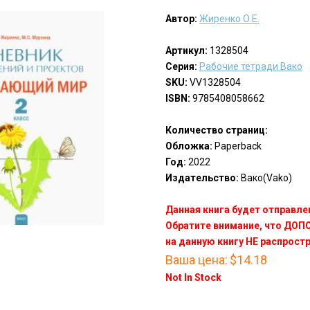
Автор:
Жиренко О.Е.
Артикул:
1328504
Серия:
Рабочие тетради Вако
SKU:
VV1328504
ISBN:
9785408058662
Количество страниц:
Обложка:
Paperback
Год:
2022
Издательство:
Вако(Vako)
Данная книга будет отправлен
Обратите внимание, что ДО
на данную книгу НЕ распрост
Ваша цена:
$14.18
Not In Stock