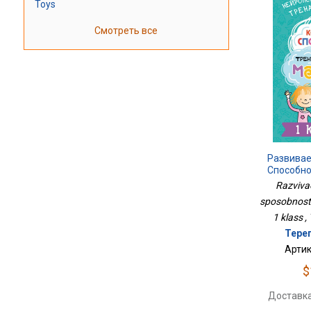
Toys
Смотреть все
Развива
Способно
Моз
Razviva
sposobnosti
1 klass ,
Тере
Артик
$
Доставка