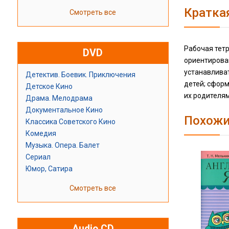
Кратка
Смотреть все
Рабочая тет
DVD
ориентирован
устанавливат
Детектив. Боевик. Приключения
детей; сформ
Детское Кино
их родителям
Драма. Мелодрама
Документальное Кино
Похожи
Классика Советского Кино
Комедия
Музыка. Опера. Балет
Сериал
Юмор, Сатира
Смотреть все
Audio CD