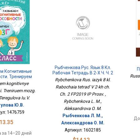
Рыбченкова Рус. Язык 8 Кл.
П
ем Когнитивные
Рабочая Тетрадь В 2-Х Ч. Ч. 2
Russk
сти. Тренируем
ФП2019 ИП Просв.
Rybchenkova Rus. iazyk 8 kl.
г. 1 Класс
em kognitivnye
Rabochaia tetrad' V 2-kh ch.
. Treniruem mozg.
Ch. 2 FP2019 IP Prosv. ,
 Teregulova Iu.V.
Rybchenkova L. M.,
гулова Ю.В.
Aleksandrova O. M.
ул: 1476759
Рыбченкова Л. М.,
До
13.35
Александрова О. М.
Артикул: 1602185
 за 14–20 дней
$14.12