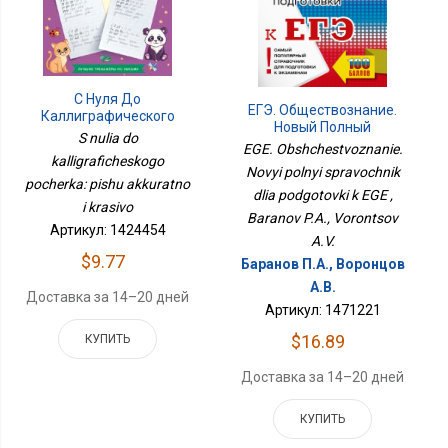
С Нуля До
ЕГЭ. Обществознание.
Каллиграфического
Новый Полный
Почерка: Пишу
S nulia do
Справочник Для
EGE. Obshchestvoznanie.
Аккуратно И Красиво
Подготовки К ЕГЭ
kalligraficheskogo
Novyi polnyi spravochnik
pocherka: pishu akkuratno
dlia podgotovki k EGE ,
i krasivo
Baranov P.A., Vorontsov
Артикул: 1424454
A.V.
$9.77
Баранов П.А., Воронцов
А.В.
Доставка за 14–20 дней
Артикул: 1471221
$16.89
КУПИТЬ
Доставка за 14–20 дней
КУПИТЬ