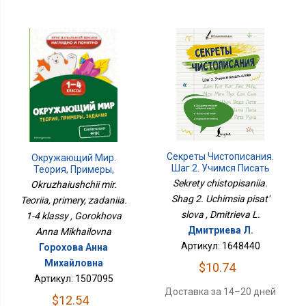
Секреты Чистописания.
Окружающий Мир.
Шаг 2. Учимся Писать
Теория, Примеры,
Слова
Задания. 1-4 Классы
Sekrety chistopisaniia.
Okruzhaiushchii mir.
Shag 2. Uchimsia pisat'
Teoriia, primery, zadaniia.
slova , Dmitrieva L.
1-4 klassy , Gorokhova
Дмитриева Л.
Anna Mikhailovna
Артикул: 1648440
Горохова Анна
Михайловна
$10.74
Артикул: 1507095
Доставка за 14–20 дней
$12.54