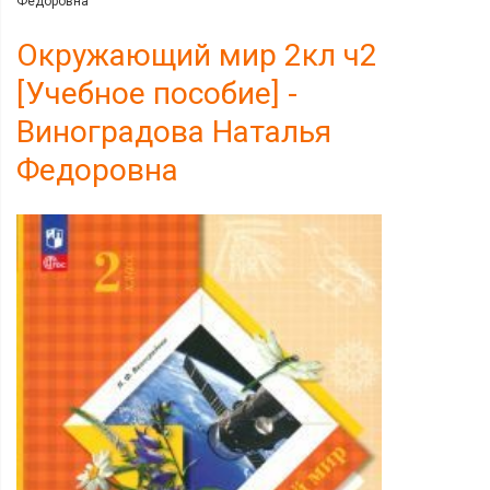
Федоровна
Окружающий мир 2кл ч2
[Учебное пособие] -
Виноградова Наталья
Федоровна