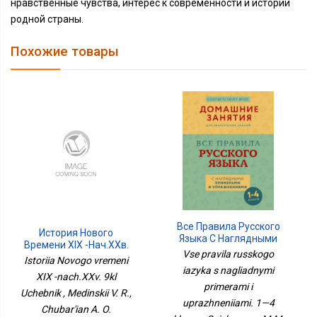
нравственные чувства, интерес к современности и истории
родной страны.
Похожие товары
Все Правила Русского
История Нового
Языка С Наглядными
Времени XIX -нач.XXв.
Примерами И
Vse pravila russkogo
9кл Учебник
Istoriia Novogo vremeni
Упражнениями. 1—4
iazyka s nagliadnymi
Классы
XIX -nach.XXv. 9kl
primerami i
Uchebnik , Medinskii V. R.,
uprazhneniiami. 1—4
Chubar'ian A. O.