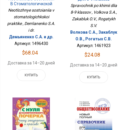
В Стоматологичкской
Spravochnik po khimii dlia
Практике
Neotlozhnye sostoianiia v
8-9 klassov , Volkova S.A.,
stomatologichkskoi
Zakabluk O.V., Rogatykh
praktike , Dem'ianenko S.A.
S.V.
i dr.
Волкова С.А., Закаблук
Демьяненко С.А. и др.
О.В., Рогатых С.В.
Артикул: 1496430
Артикул: 1461923
$68.04
$24.08
Доставка за 14–20 дней
Доставка за 14–20 дней
КУПИТЬ
КУПИТЬ