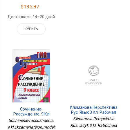
$135.87
Доставка за 14–20 дней
КУПИТЬ
Климанова Перспектива
Сочинение-
Рус. Язык 3 Кл. Рабочая
Рассуждение. 9 Кл
Тетрадь В 2-Х Ч. Ч.2. К
Klimanova Perspektiva
Экзаменацион.модели
Sochinenie-rassuzhdenie.
Новому Учебн.пособ.
Rus. iazyk 3 kl. Rabochaia
9 kl Ekzamenatsion.modeli
Просв.