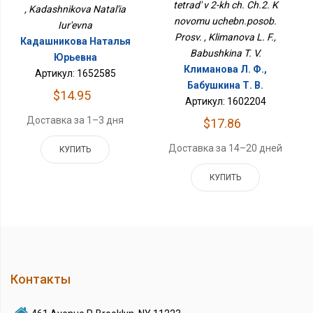
tetrad' v 2-kh ch. Ch.2. K
, Kadashnikova Natal'ia
novomu uchebn.posob.
Iur'evna
Prosv. , Klimanova L. F.,
Кадашникова Наталья
Babushkina T. V.
Юрьевна
Климанова Л. Ф.,
Артикул: 1652585
Бабушкина Т. В.
$14.95
Артикул: 1602204
Доставка за 1–3 дня
$17.86
Доставка за 14–20 дней
КУПИТЬ
КУПИТЬ
Контакты