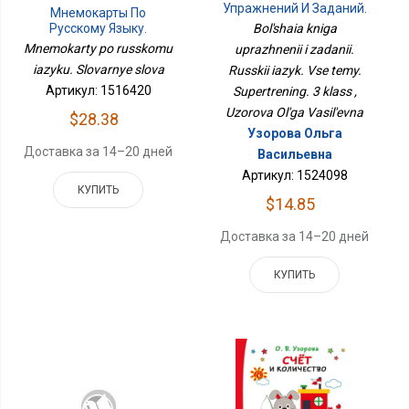
Упражнений И Заданий.
Мнемокарты По
Русский Язык. Все Темы.
Русскому Языку.
Bol'shaia kniga
Супертренинг. 3 Класс
Словарные Слова
Mnemokarty po russkomu
uprazhnenii i zadanii.
iazyku. Slovarnye slova
Russkii iazyk. Vse temy.
Артикул: 1516420
Supertrening. 3 klass ,
Uzorova Ol'ga Vasil'evna
$28.38
Узорова Ольга
Доставка за 14–20 дней
Васильевна
Артикул: 1524098
КУПИТЬ
$14.85
Доставка за 14–20 дней
КУПИТЬ