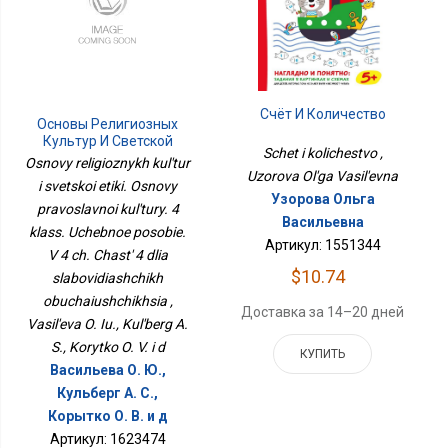
Счёт И Количество
Основы Религиозных
Культур И Светской
Schet i kolichestvo ,
Этики. Основы
Osnovy religioznykh kul'tur
Православной
Uzorova Ol'ga Vasil'evna
i svetskoi etiki. Osnovy
Культуры. 4 Класс.
Узорова Ольга
Учебное Пособие. В 4 Ч.
pravoslavnoi kul'tury. 4
Васильевна
Часть 4 Для
klass. Uchebnoe posobie.
Слабовидящих
Артикул: 1551344
V 4 ch. Chast' 4 dlia
Обучающихся
$10.74
slabovidiashchikh
obuchaiushchikhsia ,
Доставка за 14–20 дней
Vasil'eva O. Iu., Kul'berg A.
S., Korytko O. V. i d
КУПИТЬ
Васильева О. Ю.,
Кульберг А. С.,
Корытко О. В. и д
Артикул: 1623474