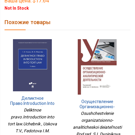
Ваша цена:
$17.64
Not In Stock
Похожие товары
Деликтное
Осуществление
Право.Introduction Into
Организационно-
Tort Law.Учебник
Deliktnoe
Аналитической
Osushchestvlenie
pravo.Introduction into
Деятельности
organizatsionno-
tort law.Uchebnik , Uskova
analiticheskoi deiatel'nosti
T.V., Fedotova I.M.
, Pod red. S.I. Dvoinikova