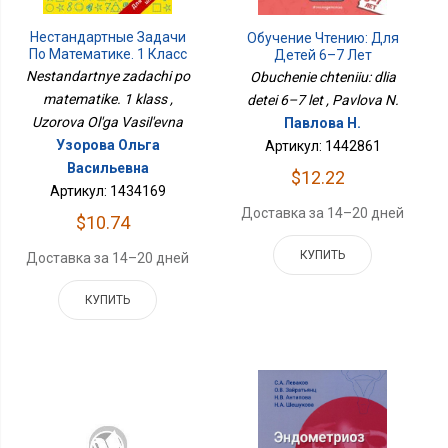
Нестандартные Задачи
Обучение Чтению: Для
По Математике. 1 Класс
Детей 6–7 Лет
Nestandartnye zadachi po
Obuchenie chteniiu: dlia
matematike. 1 klass ,
detei 6–7 let , Pavlova N.
Uzorova Ol'ga Vasil'evna
Павлова Н.
Узорова Ольга
Артикул: 1442861
Васильевна
$12.22
Артикул: 1434169
Доставка за 14–20 дней
$10.74
КУПИТЬ
Доставка за 14–20 дней
КУПИТЬ