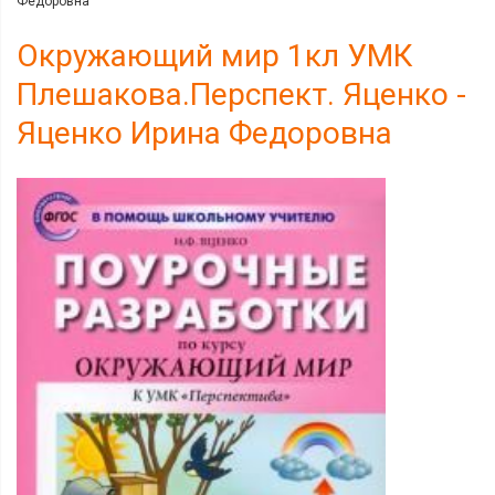
Федоровна
Окружающий мир 1кл УМК
Плешакова.Перспект. Яценко -
Яценко Ирина Федоровна