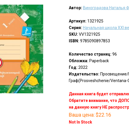
Автор:
Виноградова Наталья 
Артикул:
1321925
Серия:
Начальная школа ХХI в
SKU:
VV1321925
ISBN:
9785090897853
Количество страниц:
96
Обложка:
Paperback
Год:
2022
Издательство:
Просвещение/
Граф(Prosveshchenie/Ventana-G
Данная книга будет отправлен
Обратите внимание, что ДО
на данную книгу НЕ распрост
Ваша цена:
$22.16
Not In Stock