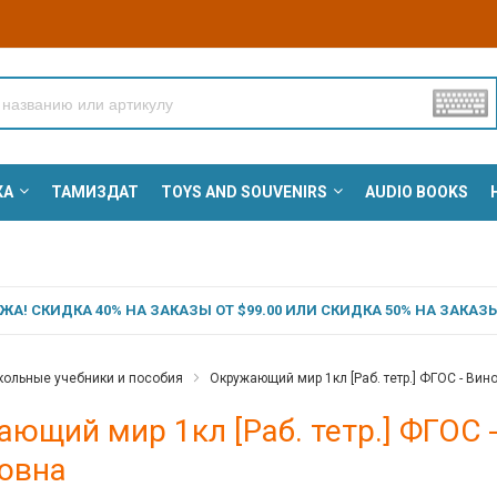
КА
ТАМИЗДАТ
TOYS AND SOUVENIRS
AUDIO BOOKS
А! СКИДКА 40% НА ЗАКАЗЫ ОТ $99.00 ИЛИ СКИДКА 50% НА ЗАКАЗЫ 
ольные учебники и пособия
Окружающий мир 1кл [Раб. тетр.] ФГОС - Ви
ющий мир 1кл [Раб. тетр.] ФГОС 
овна