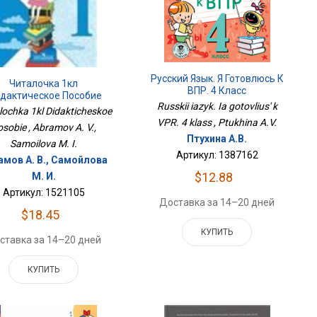
Русский Язык. Я Готовлюсь К
Читалочка 1кл
ВПР. 4 Класс
дактическое Пособие
Russkii iazyk. Ia gotovlius' k
lochka 1kl Didakticheskoe
VPR. 4 klass , Ptukhina A.V.
osobie , Abramov A. V.,
Птухина А.В.
Samoilova M. I.
Артикул: 1387162
амов А. В., Самойлова
$12.88
М. И.
Артикул: 1521105
Доставка за 14–20 дней
$18.45
КУПИТЬ
ставка за 14–20 дней
КУПИТЬ