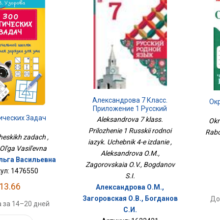
Александрова 7 Класс.
Ок
Приложение 1 Русский
Родной Язык. Учебник 4-Е
ических Задач
Aleksandrova 7 klass.
Okr
Издание
Prilozhenie 1 Russkii rodnoi
Rabo
heskikh zadach ,
iazyk. Uchebnik 4-e izdanie ,
Ol'ga Vasil'evna
Aleksandrova O.M.,
льга Васильевна
Zagorovskaia O.V., Bogdanov
ул: 1476550
S.I.
13.66
Александрова О.М.,
Загоровская О.В., Богданов
До
 за 14–20 дней
С.И.