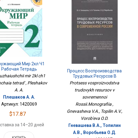
ружающий Мир 2кл Ч1
Рабочая Тетрадь
Процесс Воспроизводства
uzhaiushchii mir 2kl ch1
Трудовых Ресурсов В
Современной
chaia tetrad' , Pleshakov
Protsess vosproizvodstva
России.Монография
A. A.
trudovykh resursov v
Плешаков А. А.
sovremennoi
Артикул: 1420069
Rossii.Monografiia ,
Gnevasheva V.A., Topilin A.V.,
$17.87
Vorob'eva O.D.
ставка за 14–20 дней
Гневашева В.А., Топилин
А.В., Воробьева О.Д.
КУПИТЬ