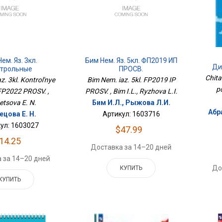
ем. Яз. 3кл.
Бим Нем. Яз. 5кл. ФП2019 ИП
Ди
трольные
ПРОСВ.
ФП2022 ПРОСВ.
Chita
z. 3kl. Kontrol'nye
Bim Nem. iaz. 5kl. FP2019 IP
p
FP2022 PROSV. ,
PROSV. , Bim I.L., Ryzhova L.I.
tsova E. N.
Бим И.Л., Рыжова Л.И.
Абр
ецова Е. Н.
Артикул: 1603716
ул: 1603027
$47.99
14.25
Доставка за 14–20 дней
 за 14–20 дней
До
КУПИТЬ
КУПИТЬ