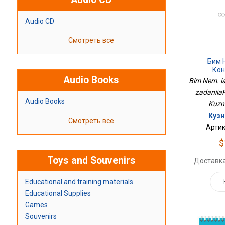
Audio CD
Смотреть все
Бим Н
Кон
Audio Books
Задания
Bim Nem. ia
zadaniia
Audio Books
Kuzne
Кузн
Смотреть все
Артик
$
Toys and Souvenirs
Доставка
Educational and training materials
Educational Supplies
Games
Souvenirs