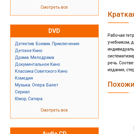
Смотреть все
Кратка
DVD
Рабочая тет
учебником, 
Детектив. Боевик. Приключения
индивидуальн
Детское Кино
систематизи
Драма. Мелодрама
речь. Соотве
Документальное Кино
издание, сте
Классика Советского Кино
Комедия
Похожи
Музыка. Опера. Балет
Сериал
Юмор, Сатира
Смотреть все
Audio CD