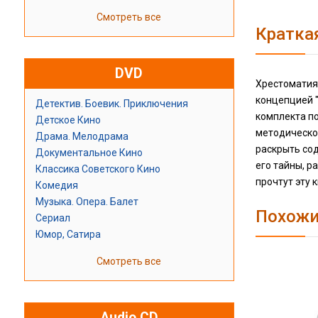
Смотреть все
Кратка
DVD
Хрестоматия
концепцией 
Детектив. Боевик. Приключения
комплекта п
Детское Кино
методическое
Драма. Мелодрама
раскрыть со
Документальное Кино
его тайны, р
Классика Советского Кино
прочтут эту 
Комедия
Музыка. Опера. Балет
Похожи
Сериал
Юмор, Сатира
Смотреть все
Audio CD