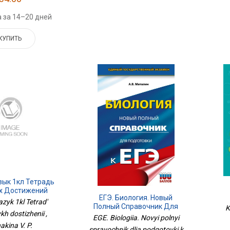
 за 14–20 дней
КУПИТЬ
зык 1кл Тетрадь
х Достижений
ЕГЭ. Биология. Новый
azyk 1kl Tetrad'
Полный Справочник Для
K
h dostizhenii ,
Подготовки К ЕГЭ
EGE. Biologiia. Novyi polnyi
akina V. P.
spravochnik dlia podgotovki k