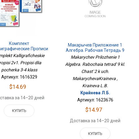
Комплект
Макарычев Приложение 1
играфические Прописи
Алгебра. Рабочая Тетрадь 9
 Прописи Для Почерка 3-
plekt Kalligraficheskie
Кл. Часть 2 К Уч.
Makarychev Prilozhenie 1
4 Класс
МакарычеваКрайнева
ropisi 2v1. Propisi dlia
Algebra. Rabochaia tetrad' 9 kl.
pocherka 3-4 klass
Chast' 2 k uch.
Артикул: 1616329
MakarychevaKraineva ,
Kraineva L.B.
$14.69
Крайнева Л.Б.
ставка за 14–20 дней
Артикул: 1623676
$14.97
КУПИТЬ
Доставка за 14–20 дней
КУПИТЬ