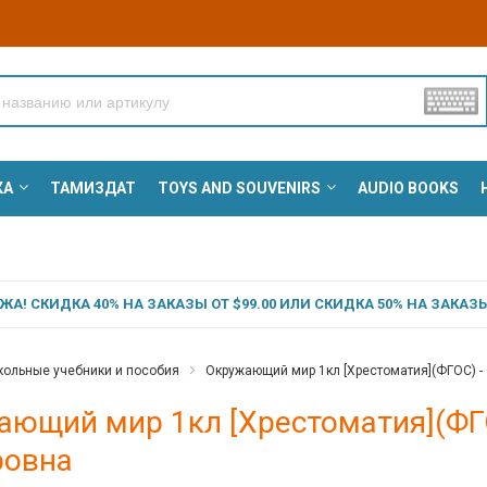
КА
ТАМИЗДАТ
TOYS AND SOUVENIRS
AUDIO BOOKS
А! СКИДКА 40% НА ЗАКАЗЫ ОТ $99.00 ИЛИ СКИДКА 50% НА ЗАКАЗЫ 
ольные учебники и пособия
Окружающий мир 1кл [Хрестоматия](ФГОС) -
ающий мир 1кл [Хрестоматия](ФГО
ровна