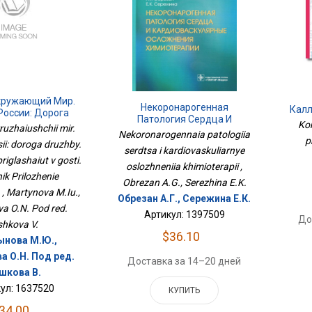
кружающий Мир.
Некоронарогенная
Калл
России: Дорога
Патология Сердца И
2в1.
Kom
 2 Кл. Друзья
ruzhaiushchii mir.
Кардиоваскулярные
Nekoronarogennaia patologiia
шают В Гости.
p
Осложнения Химиотерапии
ii: doroga druzhby.
к Приложение
serdtsa i kardiovaskuliarnye
 priglashaiut v gosti.
артынова
oslozhneniia khimioterapii ,
ik Prilozhenie
Obrezan A.G., Serezhina E.K.
, Martynova M.Iu.,
Обрезан А.Г., Сережина Е.К.
va O.N. Pod red.
Артикул: 1397509
До
shkova V.
$36.10
нова М.Ю.,
а О.Н. Под ред.
Доставка за 14–20 дней
шкова В.
ул: 1637520
КУПИТЬ
34.00