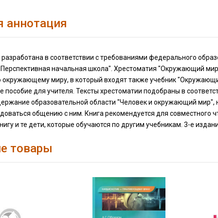
я аннотация
 разработана в соответствии с требованиями федерального образ
"Перспективная начальная школа". Хрестоматия "Окружающий мир
о окружающему миру, в который входят также учебник "Окружающи
 пособие для учителя. Тексты хрестоматии подобраны в соответс
держание образовательной области "Человек и окружающий мир", 
адоваться общению с ним. Книга рекомендуется для совместного чт
книгу и те дети, которые обучаются по другим учебникам. 3-е издан
е товары