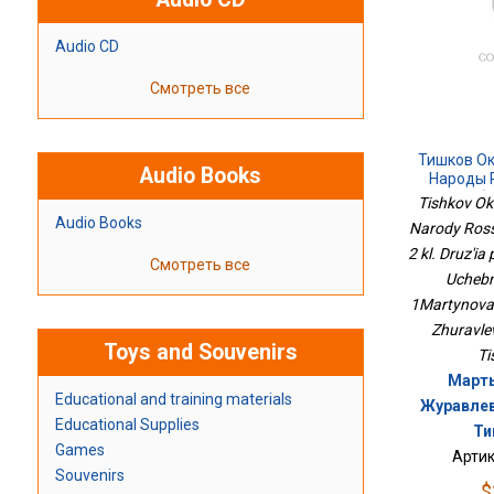
Audio CD
Смотреть все
Тишков О
Audio Books
Народы 
Дружбы.
Tishkov Ok
Пригла
Audio Books
Narody Ross
Учебни
2 kl. Druz'ia
1М
Смотреть все
Uchebn
1Martynova 
Zhuravle
Toys and Souvenirs
Ti
Марты
Educational and training materials
Журавлев
Educational Supplies
Ти
Games
Артик
Souvenirs
$