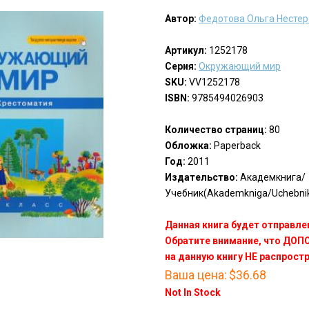
Автор:
Федотова Ольга Несте
Артикул:
1252178
Серия:
Окружающий мир
SKU:
VV1252178
ISBN:
9785494026903
Количество страниц:
80
Обложка:
Paperback
Год:
2011
Издательство:
Академкнига/
Учебник(Akademkniga/Uchebni
Данная книга будет отправлен
Обратите внимание, что ДО
на данную книгу НЕ распрост
Ваша цена:
$36.68
Not In Stock