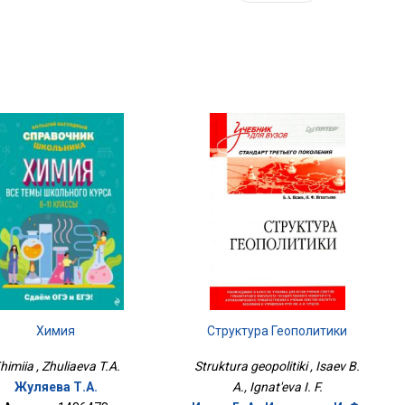
Химия
Структура Геополитики
himiia , Zhuliaeva T.A.
Struktura geopolitiki , Isaev B.
Жуляева Т.А.
A., Ignat'eva I. F.