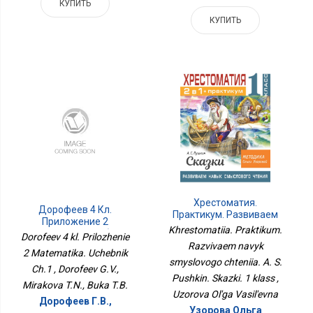
КУПИТЬ
КУПИТЬ
Хрестоматия.
Дорофеев 4 Кл.
Практикум. Развиваем
Приложение 2
Навык Смыслового
Khrestomatiia. Praktikum.
Математика. Учебник
Dorofeev 4 kl. Prilozhenie
Чтения. А. С. Пушкин.
Ч.1
Razvivaem navyk
Сказки. 1 Класс
2 Matematika. Uchebnik
smyslovogo chteniia. A. S.
Ch.1 , Dorofeev G.V.,
Pushkin. Skazki. 1 klass ,
Mirakova T.N., Buka T.B.
Uzorova Ol'ga Vasil'evna
Дорофеев Г.В.,
Узорова Ольга