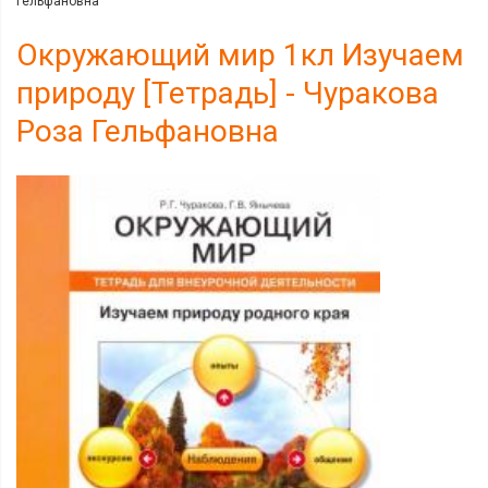
Гельфановна
Окружающий мир 1кл Изучаем
природу [Тетрадь] - Чуракова
Роза Гельфановна