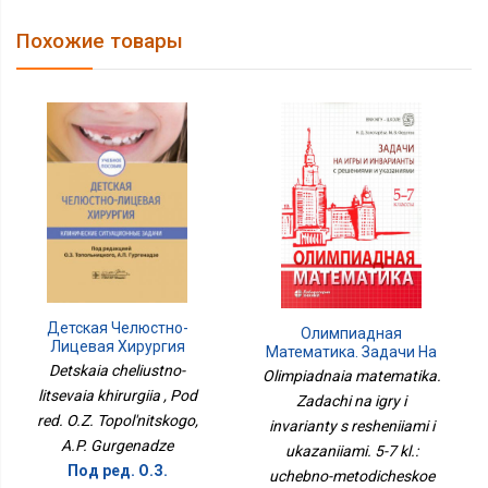
Похожие товары
Детская Челюстно-
Олимпиадная
Лицевая Хирургия
Математика. Задачи На
Detskaia cheliustno-
Игры И Инварианты С
Olimpiadnaia matematika.
Решениями И
litsevaia khirurgiia , Pod
Zadachi na igry i
Указаниями. 5-7 Кл.:
red. O.Z. Topol'nitskogo,
Учебно-Методическое
invarianty s resheniiami i
Пособие. 2-Е Изд
A.P. Gurgenadze
ukazaniiami. 5-7 kl.:
Под ред. О.З.
uchebno-metodicheskoe