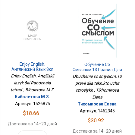
Enjoy English.
Обучение Со
Английский Язык 8кл
Смыслом.13 Правил Для
Рабочая Тетрадь
Тех,кто Учит Взрослых
Enjoy English. Angliiskii
Obuchenie so smyslom.13
iazyk 8kl Rabochaia
pravil dlia tekh,kto uchit
tetrad' , Biboletova M.Z.
vzroslykh , Tikhomirova
Биболетова М.З.
Elena
Артикул: 1526875
Тихомирова Елена
Артикул: 1462345
$18.66
$30.92
Доставка за 14–20 дней
Доставка за 14–20 дней