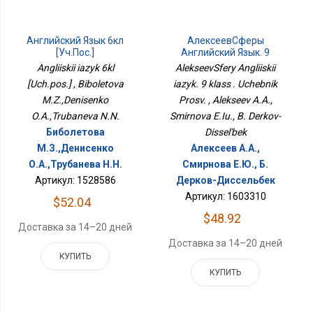
Английский Язык 6кл
АлексеевСферы
[Уч.пос.]
Английский Язык. 9
Класс . Учебник Просв.
Angliiskii iazyk 6kl
AlekseevSfery Angliiskii
[Uch.pos.] , Biboletova
iazyk. 9 klass . Uchebnik
M.Z.,Denisenko
Prosv. , Alekseev A.A.,
O.A.,Trubaneva N.N.
Smirnova E.Iu., B. Derkov-
Биболетова
Dissel'bek
М.З.,Денисенко
Алексеев А.А.,
О.А.,Трубанева Н.Н.
Смирнова Е.Ю., Б.
Артикул: 1528586
Дерков-Диссельбек
Артикул: 1603310
$52.04
$48.92
Доставка за 14–20 дней
Доставка за 14–20 дней
КУПИТЬ
КУПИТЬ