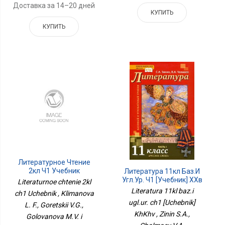
Доставка за 14–20 дней
КУПИТЬ
КУПИТЬ
Литературное Чтение
2кл Ч1 Учебник
Литература 11кл Баз.и
Угл.ур. Ч1 [Учебник] ХХв
Literaturnoe chtenie 2kl
Literatura 11kl baz.i
ch1 Uchebnik , Klimanova
ugl.ur. ch1 [Uchebnik]
L. F., Goretskii V.G.,
KhKhv , Zinin S.A.,
Golovanova M.V. i