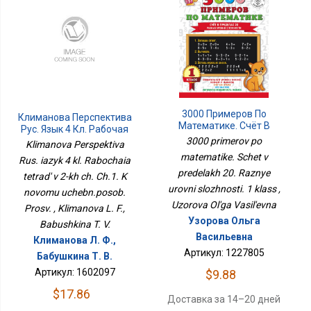
3000 Примеров По
Климанова Перспектива
Математике. Счёт В
Рус. Язык 4 Кл. Рабочая
Пределах 20. Разные
Тетрадь В 2-Х Ч. Ч.1. К
3000 primerov po
Klimanova Perspektiva
Уровни Сложности. 1
Новому Учебн.пособ.
matematike. Schet v
Rus. iazyk 4 kl. Rabochaia
Класс
Просв.
predelakh 20. Raznye
tetrad' v 2-kh ch. Ch.1. K
urovni slozhnosti. 1 klass ,
novomu uchebn.posob.
Uzorova Ol'ga Vasil'evna
Prosv. , Klimanova L. F.,
Узорова Ольга
Babushkina T. V.
Васильевна
Климанова Л. Ф.,
Артикул: 1227805
Бабушкина Т. В.
Артикул: 1602097
$9.88
$17.86
Доставка за 14–20 дней