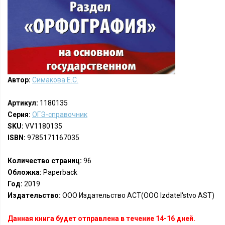
Автор:
Симакова Е.С.
Артикул:
1180135
Серия:
ОГЭ-справочник
SKU:
VV1180135
ISBN:
9785171167035
Количество страниц:
96
Обложка:
Paperback
Год:
2019
Издательство:
ООО Издательство АСТ(OOO Izdatel'stvo AST)
Данная книга будет отправлена в течение 14-16 дней.