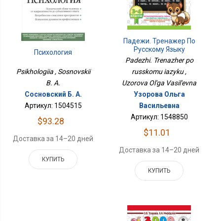
Падежи. Тренажер По
Русскому Языку
Психология
Padezhi. Trenazher po
Psikhologiia , Sosnovskii
russkomu iazyku ,
B. A.
Uzorova Ol'ga Vasil'evna
Сосновский Б. А.
Узорова Ольга
Артикул: 1504515
Васильевна
Артикул: 1548850
$93.28
$11.01
Доставка за 14–20 дней
Доставка за 14–20 дней
КУПИТЬ
КУПИТЬ