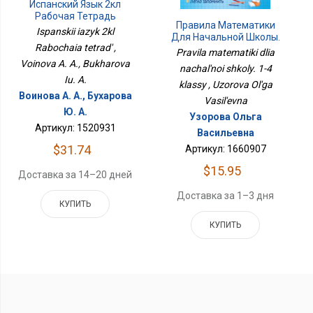
Испанский Язык 2кл
Рабочая Тетрадь
Правила Математики
Ispanskii iazyk 2kl
Для Начальной Школы.
Rabochaia tetrad' ,
1-4 Классы
Pravila matematiki dlia
Voinova A. A., Bukharova
nachal'noi shkoly. 1-4
Iu. A.
klassy , Uzorova Ol'ga
Воинова А. А., Бухарова
Vasil'evna
Ю. А.
Узорова Ольга
Артикул: 1520931
Васильевна
$31.74
Артикул: 1660907
$15.95
Доставка за 14–20 дней
Доставка за 1–3 дня
КУПИТЬ
КУПИТЬ