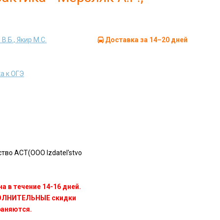
В.Б., Якир М.С.
Доставка за 14–20 дней
а к ОГЭ
во АСТ(OOO Izdatel'stvo
а в течение 14-16 дней.
ПОЛНИТЕЛЬНЫЕ скидки
раняются.