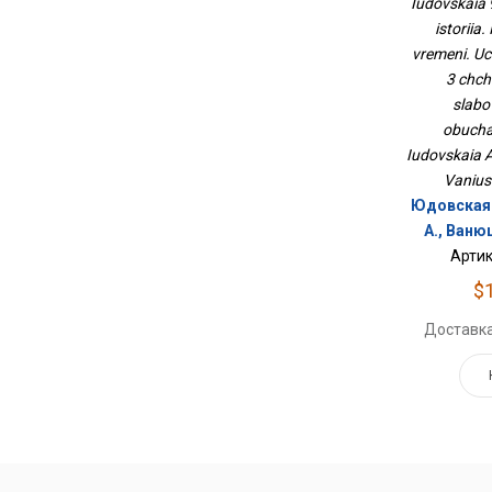
Iudovskaia 
В 3 Чч
istoriia.
Сла
vremeni. Uc
Обу
3 chch.
slabo
obucha
Iudovskaia A.
Vaniush
Юдовская А
А., Ваню
Артик
$
Доставка