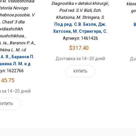
9 kl. Vseobshchaia
Diagnostika v detskoi khirurgii ,
klass
. Часть 3 Для
 Istoriia Novogo
бовидящих
Pod red. S.V. Bizli, Dzh.
go
hebnoe posobie. V
чающихся
Khatsona, M. Stringera, S.
 Chast' 3 dlia
Под ред. С.В. Бизли, Дж.
В
vidiashchikh
Хатсона, М. Стрингера, С.
iushchikhsia ,
Артикул: 1461426
 Ia., Baranov P. A.,
$317.40
kina L. M. i d
. Я., Баранов П.
Доставка за 14–20 дней
До
шкина Л. М. и д
ул: 1622766
КУПИТЬ
145.75
 за 14–20 дней
КУПИТЬ