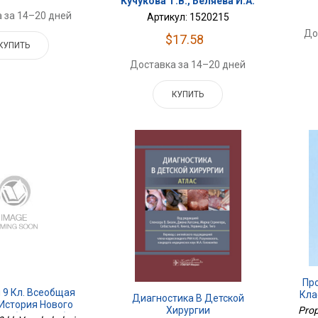
Кучукова Т.В., Беляева И.А.
 за 14–20 дней
Артикул: 1520215
До
$17.58
КУПИТЬ
Доставка за 14–20 дней
КУПИТЬ
Пр
 9 Кл. Всеобщая
Кла
Диагностика В Детской
 История Нового
Prop
Хирургии
Учебное Пособие.