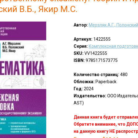
кий В.Б., Якир М.С.
Автор:
Мерзляк А.Г., Полонский 
Артикул:
1422555
Серия:
Комплексная подготовк
SKU:
VV1422555
ISBN:
9785171573775
Количество страниц:
480
Обложка:
Paperback
Год:
2024
Издательство:
ООО Издательст
AST)
Данная книга будет отправлен
Обратите внимание, что ДО
на данную книгу НЕ распрост