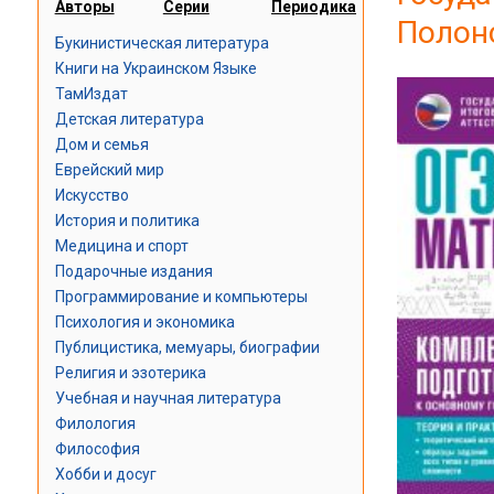
Авторы
Серии
Периодика
Полонс
Букинистическая литература
Книги на Украинском Языке
ТамИздат
Детская литература
Дом и семья
Еврейский мир
Искусство
История и политика
Медицина и спорт
Подарочные издания
Программирование и компьютеры
Психология и экономика
Публицистика, мемуары, биографии
Религия и эзотерика
Учебная и научная литература
Филология
Философия
Хобби и досуг