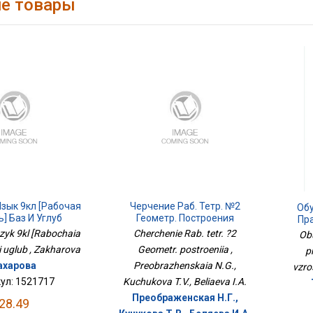
е товары
зык 9кл [Рабочая
Черчение Раб. Тетр. №2
Об
] Баз И Углуб
Геометр. Построения
Пра
azyk 9kl [Rabochaia
Cherchenie Rab. tetr. ?2
Ob
 i uglub , Zakharova
Geometr. postroeniia ,
p
ахарова
Preobrazhenskaia N.G.,
vzro
ул: 1521717
Kuchukova T.V., Beliaeva I.A.
Преображенская Н.Г.,
28.49