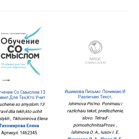
Ишимова Письмо. Понимаю И
учение Со Смыслом.13
Различаю Текст,
вил Для Тех,кто Учит
Предложение, Слово.
Взрослых
Ishimova Pis'mo. Ponimaiu i
uchenie so smyslom.13
Тетрадь-ПомощницаПросв.
razlichaiu tekst, predlozhenie,
ravil dlia tekh,kto uchit
slovo. Tetrad'-
slykh , Tikhomirova Elena
pomoshchnitsaProsv. ,
Тихомирова Елена
Ishimova O. A., Iusov I. E.
Артикул: 1462345