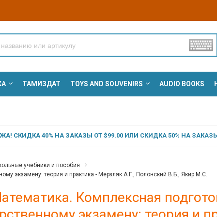
КА
ТАМИЗДАТ
TOYS AND SOUVENIRS
AUDIO BOOKS
А! СКИДКА 40% НА ЗАКАЗЫ ОТ $99.00 ИЛИ СКИДКА 50% НА ЗАКАЗЫ 
ольные учебники и пособия
у экзамену: теория и практика - Мерзляк А.Г., Полонский В.Б., Якир М.С.
Математика. Комплексная подгото
рственному экзамену: теория и пр