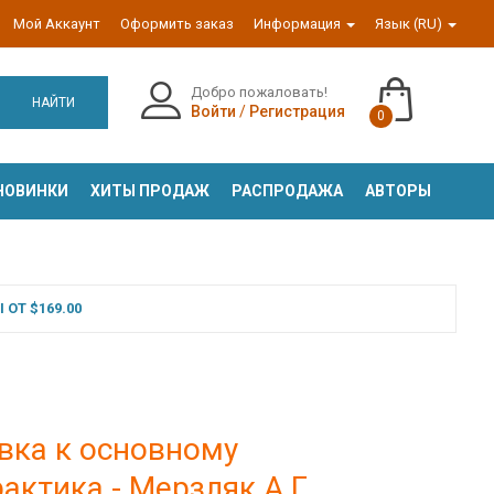
Мой Аккаунт
Оформить заказ
Информация
Язык (RU)
Добро пожаловать!
НАЙТИ
Войти
/
Регистрация
0
НОВИНКИ
ХИТЫ ПРОДАЖ
РАСПРОДАЖА
АВТОРЫ
ОТ $169.00
вка к основному
актика - Мерзляк А.Г.,