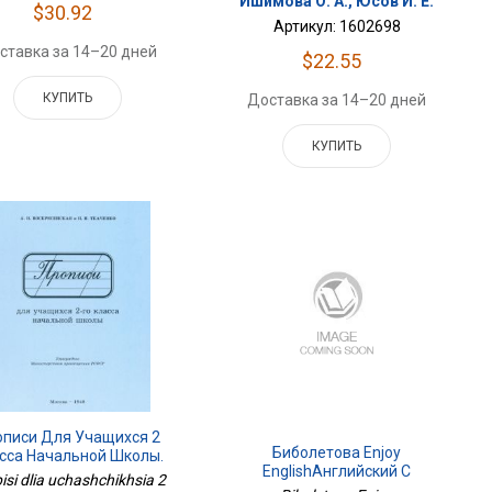
Ишимова О. А., Юсов И. Е.
$30.92
Артикул: 1602698
ставка за 14–20 дней
$22.55
КУПИТЬ
Доставка за 14–20 дней
КУПИТЬ
описи Для Учащихся 2
Биболетова Enjoy
сса Начальной Школы.
EnglishАнглийский С
1948 Год
isi dlia uchashchikhsia 2
Удовольствием. 8 Класс