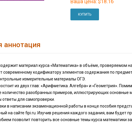
Ваша цена:
$18.16
КУПИТЬ
я аннотация
содержит материал курса «Математика» в объёме, проверяемом на
ет современному кодификатору элементов содержания по предмет
онтрольные измерительные материалы ОГЭ.
остоит из двух глав: «Арифметика. Алгебра» и «Геометрия». Поми
е количество разобранных примеров, иллюстрирующих основные м
ы ответы для самопроверки.
вки в написании экзаменационной работы в конце пособия предс
ый на сайте fipi.ru. Изучив решения каждого задания, вам будет
обием позволит повторить все основные темы курса математики за