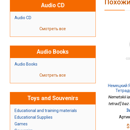
Похожи
Audio CD
Audio CD
Смотреть все
Audio Books
Audio Books
Смотреть все
Немецкий Я
Тетрадь
Nemetskii i
Toys and Souvenirs
tetrad'] baz
З
Educational and training materials
Артик
Educational Supplies
Games
$