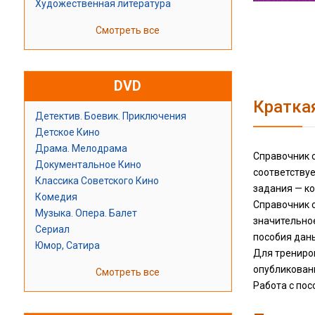
Художественная литература
Смотреть все
DVD
Кратка
Детектив. Боевик. Приключения
Детское Кино
Драма. Мелодрама
Справочник 
Документальное Кино
соответству
Классика Советского Кино
задания — к
Комедия
Справочник с
Музыка. Опера. Балет
значительно
Сериал
пособия дан
Юмор, Сатира
Для трениро
опубликованн
Смотреть все
Работа с пос