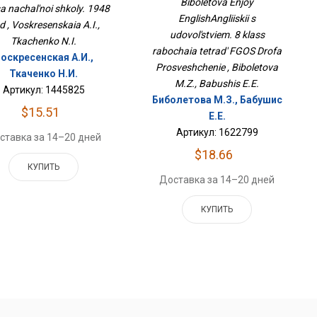
Biboletova Enjoy
a nachal'noi shkoly. 1948
Рабочая Тетрадь ФГОС
EnglishAngliiskii s
Дрофа Просвещение
d , Voskresenskaia A.I.,
udovol'stviem. 8 klass
Tkachenko N.I.
rabochaia tetrad' FGOS Drofa
оскресенская А.И.,
Prosveshchenie , Biboletova
Ткаченко Н.И.
M.Z., Babushis E.E.
Артикул: 1445825
Биболетова М.З., Бабушис
$15.51
Е.Е.
Артикул: 1622799
ставка за 14–20 дней
$18.66
КУПИТЬ
Доставка за 14–20 дней
КУПИТЬ