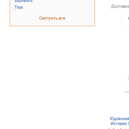
Souvenirs
Доставка
Toys
Смотреть все
Юдовская
История.
Времени. 