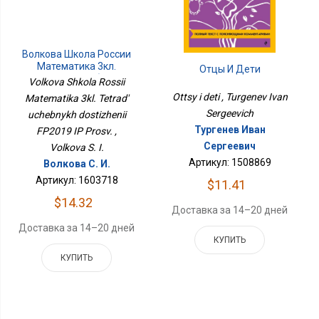
Волкова Школа России
Математика 3кл.
Отцы И Дети
Тетрадь Учебных
Volkova Shkola Rossii
Достижений ФП2019 ИП
Ottsy i deti , Turgenev Ivan
Matematika 3kl. Tetrad'
Просв.
Sergeevich
uchebnykh dostizhenii
Тургенев Иван
FP2019 IP Prosv. ,
Сергеевич
Volkova S. I.
Артикул: 1508869
Волкова С. И.
Артикул: 1603718
$11.41
$14.32
Доставка за 14–20 дней
Доставка за 14–20 дней
КУПИТЬ
КУПИТЬ