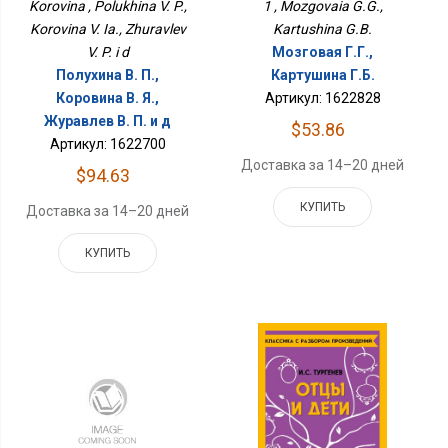
Korovina , Polukhina V. P.,
1 , Mozgovaia G.G.,
Korovina V. Ia., Zhuravlev
Kartushina G.B.
V. P. i d
Мозговая Г.Г.,
Полухина В. П.,
Картушина Г.Б.
Коровина В. Я.,
Артикул: 1622828
Журавлев В. П. и д
$53.86
Артикул: 1622700
Доставка за 14–20 дней
$94.63
КУПИТЬ
Доставка за 14–20 дней
КУПИТЬ