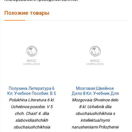
Похожие товары
Полухина Литература 6
Мозговая Швейное
Кл. Учебное Пособие. В 5
Дело 8 Кл. Учебник Для
Чч. Часть 4. Для
Обучающихся С
Polukhina Literatura 6 kl.
Mozgovaia Shveinoe delo
Слабовидящих
Интеллектуальными
Uchebnoe posobie. V 5
8 kl. Uchebnik dlia
Обучающихся Коровина
Нарушениями
chch. Chast' 4. dlia
obuchaiushchikhsia s
Приложение 1
slabovidiashchikh
intellektual'nymi
obuchaiushchikhsia
narusheniiami Prilozhenie