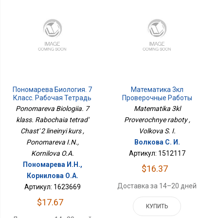
Пономарева Биология. 7
Математика 3кл
Класс. Рабочая Тетрадь
Проверочные Работы
Часть 2 Линейный Курс
Ponomareva Biologiia. 7
Matematika 3kl
klass. Rabochaia tetrad'
Proverochnye raboty ,
Chast' 2 lineinyi kurs ,
Volkova S. I.
Ponomareva I.N.,
Волкова С. И.
Kornilova O.A.
Артикул: 1512117
Пономарева И.Н.,
$16.37
Корнилова О.А.
Доставка за 14–20 дней
Артикул: 1623669
$17.67
КУПИТЬ