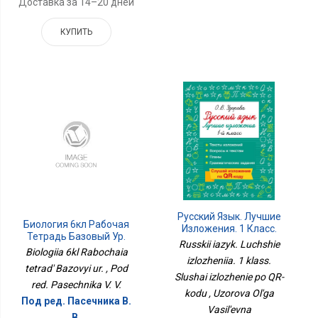
Доставка за 14–20 дней
КУПИТЬ
Русский Язык. Лучшие
Биология 6кл Рабочая
Изложения. 1 Класс.
Тетрадь Базовый Ур.
Слушай Изложение По
Russkii iazyk. Luchshie
Biologiia 6kl Rabochaia
QR-Коду
izlozheniia. 1 klass.
tetrad' Bazovyi ur. , Pod
Slushai izlozhenie po QR-
red. Pasechnika V. V.
kodu , Uzorova Ol'ga
Под ред. Пасечника В.
Vasil'evna
В.