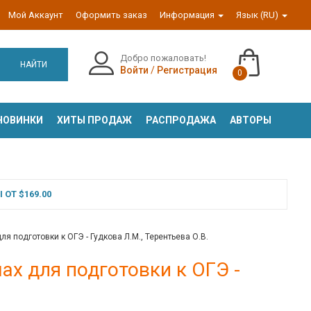
Мой Аккаунт
Оформить заказ
Информация
Язык (RU)
Добро пожаловать!
НАЙТИ
Войти
/
Регистрация
0
НОВИНКИ
ХИТЫ ПРОДАЖ
РАСПРОДАЖА
АВТОРЫ
ОТ $169.00
я подготовки к ОГЭ - Гудкова Л.М., Терентьева О.В.
ах для подготовки к ОГЭ -