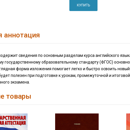
КУПИТЬ
я аннотация
одержит сведения по основным разделам курса английского языка:
у государственному образовательному стандарту (ФГОС) основно
глядная форма изложения помогает легко и быстро освоить новый
удет полезен при подготовке к урокам, промежуточной и итоговой 
нного экзамена.
е товары