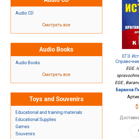
Audio CD
Смотреть все
Audio Books
ЕГЭ. Ис
Справочни
Audio Books
EGE. Is
Смотреть все
spravochnik
EGE , Barano
Баранов П
Артик
Toys and Souvenirs
$
Educational and training materials
Доставка
Educational Supplies
Games
Souvenirs