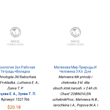
хнология 2кл Рабочая
Матвеева Мир Природы И
Тетрадь+вкладка
Человека 3 Кл. Для
Обуч.интел.наруш. В 2-Х Ч.
hnologiia 2kl Rabochaia
Matveeva Mir prirody i
Часть 2ОБНОВЛЕН
d'+vkladka , Luttseva E. A.,
cheloveka 3 kl. dlia
УчебникПрос
Zueva T. P.
obuch.intel.narush. v 2-kh ch.
цева Е. А., Зуева Т. П.
Chast' 2OBNOVLEN
Артикул: 1521766
uchebnikPros , Matveeva N.B.,
Iarochkina I.A., Popova M.A. i
$20.18