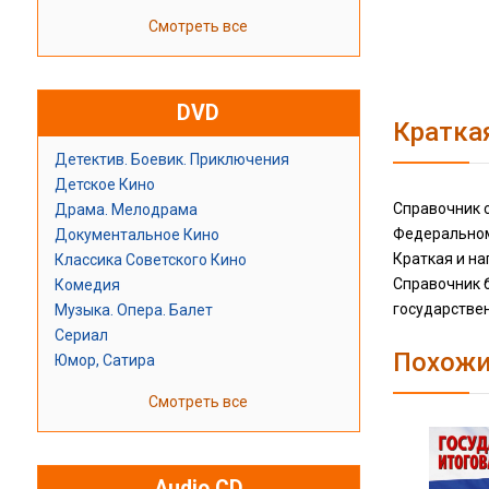
Смотреть все
DVD
Кратка
Детектив. Боевик. Приключения
Детское Кино
Справочник с
Драма. Мелодрама
Федеральном
Документальное Кино
Краткая и на
Классика Советского Кино
Справочник б
Комедия
государстве
Музыка. Опера. Балет
Сериал
Похожи
Юмор, Сатира
Смотреть все
Audio CD