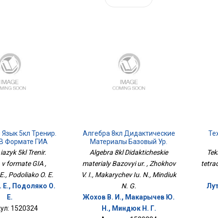
 Язык 5кл Тренир.
Алгебра 8кл Дидактические
Те
 В Формате ГИА
Материалы Базовый Ур.
 iazyk 5kl Trenir.
Algebra 8kl Didakticheskie
Tek
 v formate GIA ,
materialy Bazovyi ur. , Zhokhov
tetra
E., Podoliako O. E.
V. I., Makarychev Iu. N., Mindiuk
 Е., Подоляко О.
N. G.
Лут
Е.
Жохов В. И., Макарычев Ю.
ул: 1520324
Н., Миндюк Н. Г.