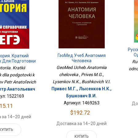
Русс
О
ГэоМед.Учеб.Анатомия
тория. Краткий
Человека
к Для Подготовки
Rus
К ЕГЭ
GeoMed.Ucheb.Anatomiia
toriia. Kratkii
odno
cheloveka , Prives M.G.,
 dlia podgotovki k
Lysenkov N.K., Bushkovich V.I.
v Petr Anatol'evich
Привес М.Г., Лысенков Н.К.,
етр Анатольевич
Бушкович В.И.
ул: 1522169
Артикул: 1469263
До
15.11
$192.72
 за 14–20 дней
Доставка за 14–20 дней
КУПИТЬ
КУПИТЬ