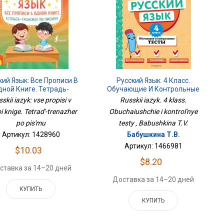
Русский Язык. 4 Класс.
кий Язык: Все Прописи В
Обучающие И Контрольные
дной Книге. Тетрадь-
Тесты
Тренажёр По Письму
Russkii iazyk. 4 klass.
skii iazyk: vse propisi v
Obuchaiushchie i kontrol'nye
i knige. Tetrad'-trenazher
testy , Babushkina T.V.
po pis'mu
Бабушкина Т.В.
Артикул: 1428960
Артикул: 1466981
$10.03
$8.20
ставка за 14–20 дней
Доставка за 14–20 дней
КУПИТЬ
КУПИТЬ