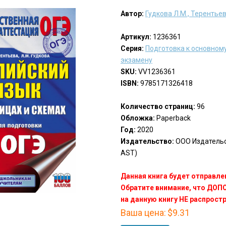
Автор:
Гудкова Л.М., Терентьев
Артикул:
1236361
Серия:
Подготовка к основном
экзамену
SKU:
VV1236361
ISBN:
9785171326418
Количество страниц:
96
Обложка:
Paperback
Год:
2020
Издательство:
ООО Издательст
AST)
Данная книга будет отправлен
Обратите внимание, что ДО
на данную книгу НЕ распрост
Ваша цена:
$9.31