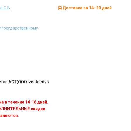
а О.В.
Доставка за 14–20 дней
у государственному
во АСТ(OOO Izdatel'stvo
а в течение 14-16 дней.
ПОЛНИТЕЛЬНЫЕ скидки
раняются.