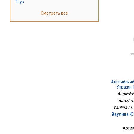
Toys
Смотреть все
Английский
Упражн.
Angliiskii
uprazhn.
Vaulina Iu. 
Ваулина Ю.
Артик