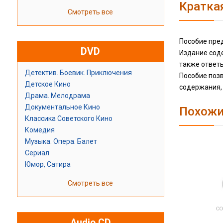
Кратка
Смотреть все
Пособие пред
DVD
Издание соде
также ответы
Детектив. Боевик. Приключения
Пособие поз
Детское Кино
содержания,
Драма. Мелодрама
Документальное Кино
Похожи
Классика Советского Кино
Комедия
Музыка. Опера. Балет
Сериал
Юмор, Сатира
Смотреть все
Audio CD