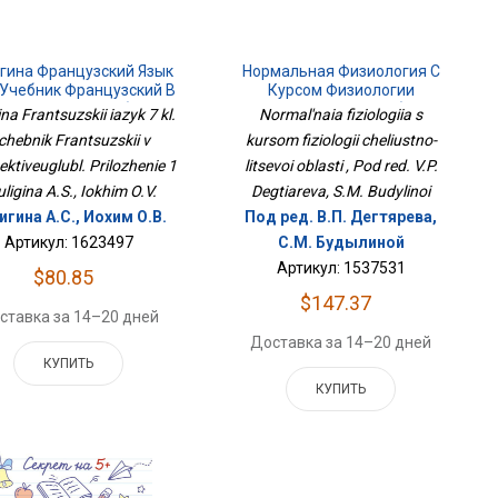
гина Французский Язык
Нормальная Физиология С
. Учебник Французский В
Курсом Физиологии
Перспективеуглубл.
Челюстно-Лицевой Области
ina Frantsuzskii iazyk 7 kl.
Normal'naia fiziologiia s
Приложение 1
chebnik Frantsuzskii v
kursom fiziologii cheliustno-
ektiveuglubl. Prilozhenie 1
litsevoi oblasti , Pod red. V.P.
uligina A.S., Iokhim O.V.
Degtiareva, S.M. Budylinoi
игина А.С., Иохим О.В.
Под ред. В.П. Дегтярева,
Артикул: 1623497
С.М. Будылиной
Артикул: 1537531
$80.85
$147.37
ставка за 14–20 дней
Доставка за 14–20 дней
КУПИТЬ
КУПИТЬ