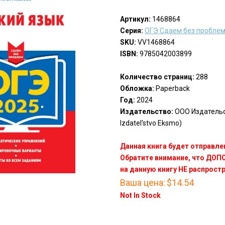
Артикул:
1468864
Серия:
ОГЭ Сдаем без пробле
SKU:
VV1468864
ISBN:
9785042003899
Количество страниц:
288
Обложка:
Paperback
Год:
2024
Издательство:
ООО Издатель
Izdatel'stvo Eksmo)
Данная книга будет отправлен
Обратите внимание, что ДО
на данную книгу НЕ распрост
Ваша цена:
$14.54
Not In Stock