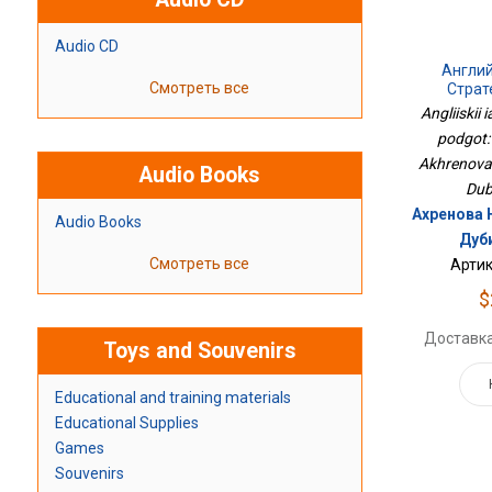
Audio CD
Англий
Смотреть все
Страт
Пис
Angliiskii 
podgot:
Akhrenova 
Audio Books
Dub
Ахренова Н
Audio Books
Дуб
Смотреть все
Артик
$
Доставка
Toys and Souvenirs
Educational and training materials
Educational Supplies
Games
Souvenirs