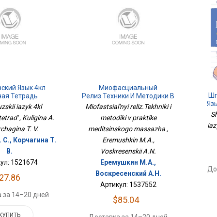
ский Язык 4кл
Миофасциальный
Шп
чая Тетрадь
Релиз.Техники И Методики В
Яз
Практике Медицинского
zskii iazyk 4kl
Miofastsial'nyi reliz.Tekhniki i
Массажа
S
trad' , Kuligina A.
metodiki v praktike
iaz
rchagina T. V.
meditsinskogo massazha ,
 С., Корчагина Т.
Eremushkin M.A.,
В.
Voskresenskii A.N.
ул: 1521674
Еремушкин М.А.,
До
Воскресенский А.Н.
27.86
Артикул: 1537552
 за 14–20 дней
$85.04
КУПИТЬ