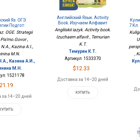
Английский Язык. Activity
ский Яз. ОГЭ.
Кули
Book. Изучаем Алфавит
егии Подгот:
7 Кл
Angliiskii iazyk. Activity book.
ьмо.Говор
iaz. OGE. Strategii
Kulig
Izuchaem alfavit , Temurian
 Pis'mo.Govor ,
U
K.T.
N.A., Kazina A.I.,
persp
Темурян К.Т.
inina M.N.
, K
Артикул: 1533370
.А., Казина А.И.,
Кул
$12.33
инина М.Н.
ул: 1521178
Доставка за 14–20 дней
21.19
До
КУПИТЬ
 за 14–20 дней
КУПИТЬ