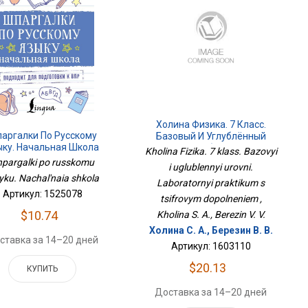
Холина Физика. 7 Класс.
аргалки По Русскому
Базовый И Углублённый
ыку. Начальная Школа
Уровни. Лабораторный
Kholina Fizika. 7 klass. Bazovyi
Практикум С Цифровым
hpargalki po russkomu
i uglublennyi urovni.
Дополнением
yku. Nachal'naia shkola
Laboratornyi praktikum s
Артикул: 1525078
tsifrovym dopolneniem ,
$10.74
Kholina S. A., Berezin V. V.
Холина С. А., Березин В. В.
ставка за 14–20 дней
Артикул: 1603110
$20.13
КУПИТЬ
Доставка за 14–20 дней