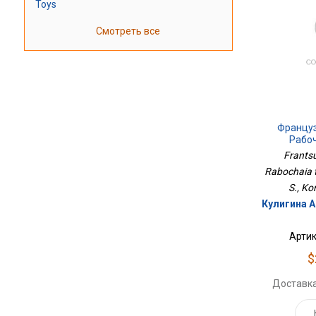
Toys
Смотреть все
Француз
Рабо
Frantsu
Rabochaia te
S., Ko
Кулигина А.
Артик
$
Доставка