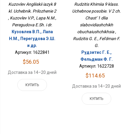
Приложение 2
Часть 1 Для
Kuzovlev Angliiskii iazyk 8
Rudzitis Khimiia 9 klass.
Слабовидящих
kl. Uchebnik. Prilozhenie 2
Uchebnoe posobie. V 2 ch.
Обучающихся
, Kuzovlev V.P., Lapa N.M.,
Chast' 1 dlia
Peregudova E.Sh. i dr.
slabovidiashchikh
Кузовлев В.П., Лапа
obuchaiushchikhsia ,
Н.М., Перегудова Э.Ш.
Rudzitis G. E., Fel'dman F.
и др.
G.
Артикул: 1622841
Рудзитис Г. Е.,
Фельдман Ф. Г.
$56.05
Артикул: 1622728
Доставка за 14–20 дней
$114.65
КУПИТЬ
Доставка за 14–20 дней
КУПИТЬ