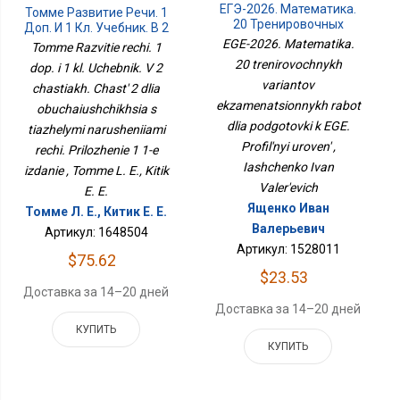
ЕГЭ-2026. Математика.
Томме Развитие Речи. 1
20 Тренировочных
Доп. И 1 Кл. Учебник. В 2
Вариантов
Частях. Часть 2 Для
EGE-2026. Matematika.
Tomme Razvitie rechi. 1
Экзаменационных
Обучающихся С
20 trenirovochnykh
dop. i 1 kl. Uchebnik. V 2
Работ Для Подготовки К
Тяжелыми
ЕГЭ. Профильный
variantov
chastiakh. Chast' 2 dlia
Нарушениями Речи.
Уровень
Приложение 1 1-Е
ekzamenatsionnykh rabot
obuchaiushchikhsia s
Издание
dlia podgotovki k EGE.
tiazhelymi narusheniiami
Profil'nyi uroven' ,
rechi. Prilozhenie 1 1-e
Iashchenko Ivan
izdanie , Tomme L. E., Kitik
Valer'evich
E. E.
Ященко Иван
Томме Л. Е., Китик Е. Е.
Валерьевич
Артикул: 1648504
Артикул: 1528011
$75.62
$23.53
Доставка за 14–20 дней
Доставка за 14–20 дней
КУПИТЬ
КУПИТЬ