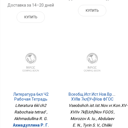
Доставка за 14–20 дней
КУПИТЬ
КУПИТЬ
Литература 6кл Ч2
Всеобщ.ист.Ист.Нов.вр.Кон.XV-
Рабочая Тетрадь
XVIIв 7кл[Уч]Нов ФГОС
Literatura 6kl ch2
Vseobshch.ist.Ist.Nov.vr.Kon.XV-
Rabochaia tetrad' ,
XVIIv 7kl[Uch]Nov FGOS ,
Akhmadullina R. G.
Morozov A. Iu., Abdulaev
Ахмадуллина Р. Г.
E. N., Tyrin S. V., Chiliki