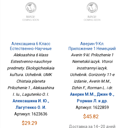
Алексашина 6 Класс
Аверин 9 Кл.
Естественно-Научные
Приложение 1 Немецкий
Предметы.
Язык. Второй
Aleksashina 6 klass
Averin 9 kl. Prilozhenie 1
Экологическая
Иностранный Язык.
Estestvenno-nauchnye
Nemetskii iazyk. Vtoroi
Культура. Учебник. УМК
Учебник. Горизонты 11-Е
predmety. Ekologicheskaia
Чистая Планета
inostrannyi iazyk.
Издание
Приложение 1
kul'tura. Uchebnik. UMK
Uchebnik. Gorizonty 11-e
Chistaia planeta
izdanie , Averin M.M.,
Prilozhenie 1 , Aleksashina
Dzhin F., Rorman L. i dr.
I. Iu., Lagutenko O. I.
Аверин М.М., Джин Ф.,
Алексашина И. Ю.,
Рорман Л. и др.
Лагутенко О. И.
Артикул: 1622859
Артикул: 1623636
$45.82
$29.29
Доставка за 14–20 дней