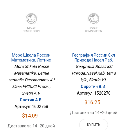
Моро Школа России
География России 8кл
Математика. Летние
Природа.Насел Раб.
Задания.Переходим В 4-
Тетр С К/к
Moro Shkola Rossii
Geografiia Rossii 8kl
Й Класс ФП2022 Просв.
Matematika. Letnie
Priroda.Nasel Rab. tetr s
zadaniia.Perekhodim v 4-i
k/k , Sirotin V.I.
klass FP2022 Prosv. ,
Сиротин В.И.
Svetin A.V.
Артикул: 1520270
Светин А.В.
$16.25
Артикул: 1602768
Доставка за 14–20 дней
$14.09
КУПИТЬ
Доставка за 14–20 дней