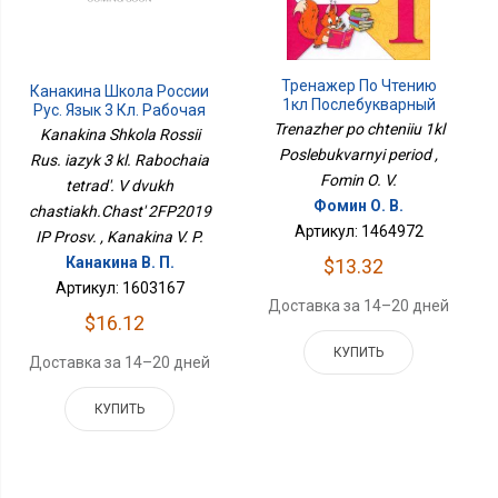
Тренажер По Чтению
Канакина Школа России
1кл Послебукварный
Рус. Язык 3 Кл. Рабочая
Период
Тетрадь. В Двух
Trenazher po chteniiu 1kl
Kanakina Shkola Rossii
Частях.Часть 2ФП2019
Poslebukvarnyi period ,
Rus. iazyk 3 kl. Rabochaia
ИП Просв.
Fomin O. V.
tetrad'. V dvukh
Фомин О. В.
chastiakh.Chast' 2FP2019
Артикул: 1464972
IP Prosv. , Kanakina V. P.
Канакина В. П.
$13.32
Артикул: 1603167
Доставка за 14–20 дней
$16.12
КУПИТЬ
Доставка за 14–20 дней
КУПИТЬ