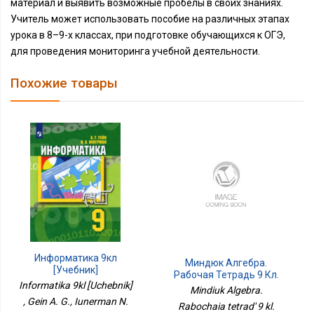
материал и выявить возможные пробелы в своих знаниях.
Учитель может использовать пособие на различных этапах
урока в 8–9-х классах, при подготовке обучающихся к ОГЭ,
для проведения мониторинга учебной деятельности.
Похожие товары
Информатика 9кл
Миндюк Алгебра.
[Учебник]
Рабочая Тетрадь 9 Кл.
Informatika 9kl [Uchebnik]
Приложение 2 Часть 1. К
Mindiuk Algebra.
Уч. Макарычева
, Gein A. G., Iunerman N.
Rabochaia tetrad' 9 kl.