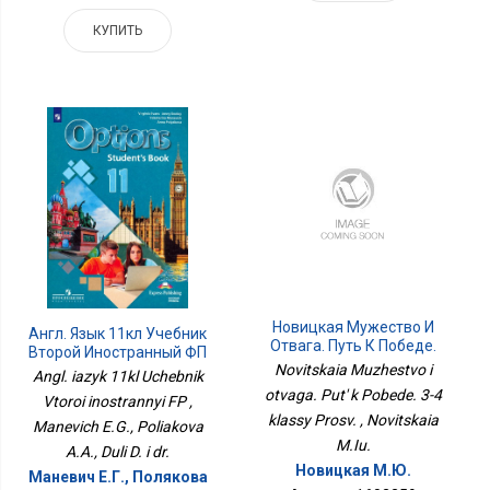
КУПИТЬ
Новицкая Мужество И
Англ. Язык 11кл Учебник
Отвага. Путь К Победе.
Второй Иностранный ФП
3-4 Классы Просв.
Novitskaia Muzhestvo i
Angl. iazyk 11kl Uchebnik
otvaga. Put' k Pobede. 3-4
Vtoroi inostrannyi FP ,
klassy Prosv. , Novitskaia
Manevich E.G., Poliakova
M.Iu.
A.A., Duli D. i dr.
Новицкая М.Ю.
Маневич Е.Г., Полякова