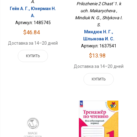
A.
Prilozhenie 2 Chast' 1. k
Гейн А. Г., Юнерман Н.
uch. Makarycheva ,
А.
Mindiuk N. G., Shlykova I.
Артикул: 1485745
S.
$46.84
Миндюк Н. Г.,
Шлыкова И. С.
Доставка за 14–20 дней
Артикул: 1637541
$13.98
КУПИТЬ
Доставка за 14–20 дней
КУПИТЬ