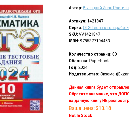
Автор:
Высоцкий Иван Ростис
Артикул:
1421847
Серия:
ОГЭ Тесты от разработ
SKU:
VV1421847
ISBN:
9785377194453
Количество страниц:
80
Обложка:
Paperback
Год:
2024
Издательство:
Экзамен(Ekza
Данная книга будет отправлен
Обратите внимание, что ДО
на данную книгу НЕ распрост
Ваша цена:
$13.18
Not In Stock