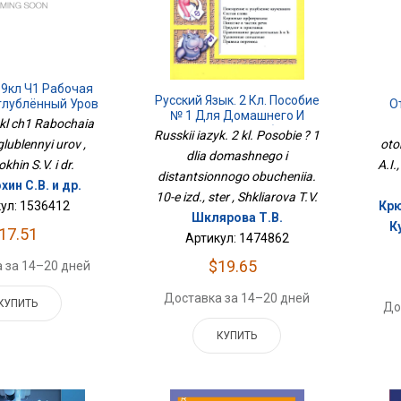
 9кл Ч1 Рабочая
Русский Язык. 2 Кл. Пособие
глублённый Уров
О
№ 1 Для Домашнего И
9kl ch1 Rabochaia
Дистанционного Обучения.
Russkii iazyk. 2 kl. Posobie ? 1
glublennyi urov ,
oto
10-Е Изд., Стер
dlia domashnego i
hin S.V. i dr.
A.I.
distantsionnogo obucheniia.
ин С.В. и др.
10-e izd., ster , Shkliarova T.V.
ул: 1536412
Крю
Шклярова Т.В.
К
17.51
Артикул: 1474862
$19.65
 за 14–20 дней
Доставка за 14–20 дней
КУПИТЬ
До
КУПИТЬ