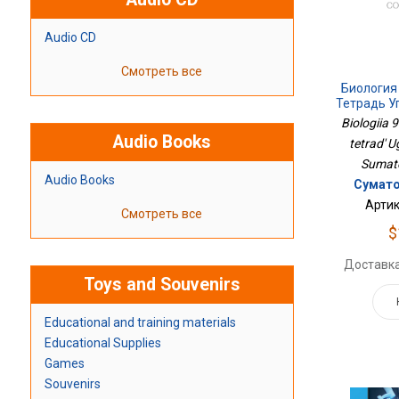
Audio CD
Смотреть все
Биология
Тетрадь У
Biologiia 
Audio Books
tetrad' U
Sumatok
Audio Books
Суматох
Артик
Смотреть все
$
Доставка
Toys and Souvenirs
Educational and training materials
Educational Supplies
Games
Souvenirs