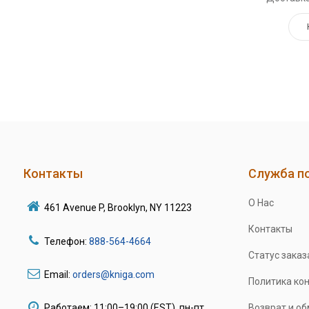
Контакты
Служба п
О Нас
461 Avenue P, Brooklyn, NY 11223
Контакты
Телефон:
888-564-4664
Статус заказ
Email:
orders@kniga.com
Политика ко
Работаем: 11:00–19:00 (EST), пн-пт
Возврат и о