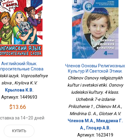
Английский Язык.
Членов Основы Религиозных
просительные Слова
Культур И Светской Этики.
iskii iazyk. Voprositel'nye
Основы Иудейской Культуры.
Chlenov Osnovy religioznykh
4 Класс. Учебник 7-Е
slova , Krylova K.V.
kul'tur i svetskoi etiki. Osnovy
Издание Приложение 1
Крылова К.В.
iudeiskoi kul'tury. 4 klass.
Артикул: 1449693
Uchebnik 7-e izdanie
$13.66
Prilozhenie 1 , Chlenov M.A.,
Mindrina G. A., Glotser A.V.
ставка за 14–20 дней
Членов М.А., Миндрина Г.
А., Глоцер А.В.
КУПИТЬ
Артикул: 1623419