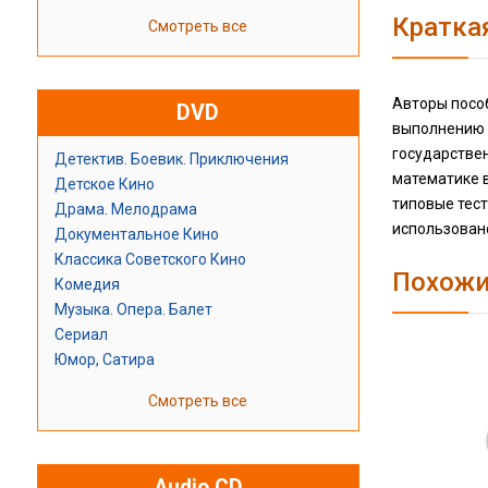
Кратка
Смотреть все
Авторы посо
DVD
выполнению 
государствен
Детектив. Боевик. Приключения
математике в
Детское Кино
типовые тес
Драма. Мелодрама
использован
Документальное Кино
Классика Советского Кино
Похожи
Комедия
Музыка. Опера. Балет
Сериал
Юмор, Сатира
Смотреть все
Audio CD