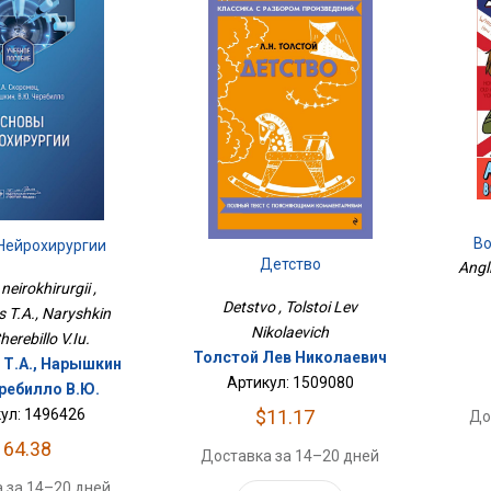
Во
Нейрохирургии
Детство
Angli
eirokhirurgii ,
Detstvo , Tolstoi Lev
 T.A., Naryshkin
Nikolaevich
herebillo V.Iu.
Толстой Лев Николаевич
Т.А., Нарышкин
Артикул: 1509080
еребилло В.Ю.
ул: 1496426
$11.17
До
164.38
Доставка за 14–20 дней
 за 14–20 дней