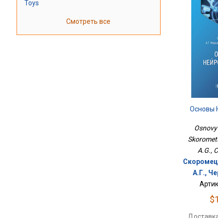
Toys
Смотреть все
Основы 
Osnovy n
Skoromets
A.G., C
Скоромец 
А.Г., Ч
Артик
$
Доставка