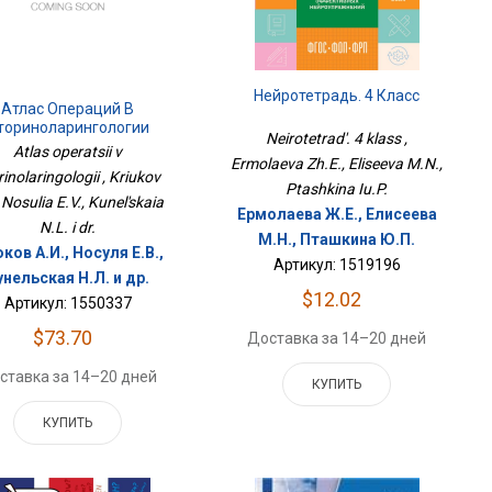
Нейротетрадь. 4 Класс
Атлас Операций В
ториноларингологии
Neirotetrad'. 4 klass ,
Atlas operatsii v
Ermolaeva Zh.E., Eliseeva M.N.,
rinolaringologii , Kriukov
Ptashkina Iu.P.
, Nosulia E.V., Kunel'skaia
Ермолаева Ж.Е., Елисеева
N.L. i dr.
М.Н., Пташкина Ю.П.
ков А.И., Носуля Е.В.,
Артикул: 1519196
унельская Н.Л. и др.
$12.02
Артикул: 1550337
$73.70
Доставка за 14–20 дней
ставка за 14–20 дней
КУПИТЬ
КУПИТЬ