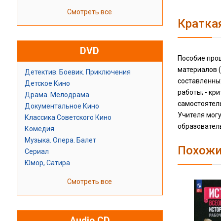
Смотреть все
Кратка
DVD
Пособие про
материалов (
Детектив. Боевик. Приключения
составленных
Детское Кино
работы; - к
Драма. Мелодрама
самостоятель
Документальное Кино
Учителя мог
Классика Советского Кино
образовател
Комедия
Музыка. Опера. Балет
Похожи
Сериал
Юмор, Сатира
Смотреть все
Audio CD