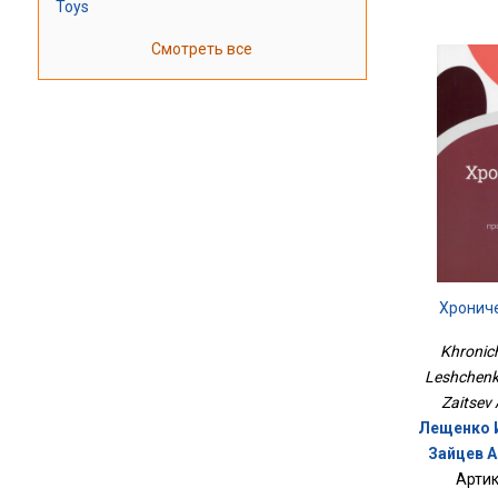
Toys
Смотреть все
Хронич
Khronich
Leshchenko
Zaitsev A
Лещенко И
Зайцев А.
Артик