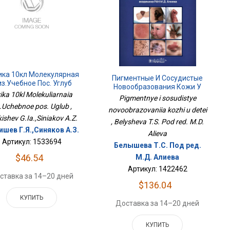
ика 10кл Молекулярная
Пигментные И Сосудистые
з.Учебное Пос. Углуб
Новообразования Кожи У
zika 10kl Molekuliarnaia
Детей
Pigmentnye i sosudistye
z.Uchebnoe pos. Uglub ,
novoobrazovaniia kozhi u detei
ishev G.Ia.,Siniakov A.Z.
, Belysheva T.S. Pod red. M.D.
шев Г.Я.,Синяков А.З.
Alieva
Артикул: 1533694
Белышева Т.С. Под ред.
$46.54
М.Д. Алиева
Артикул: 1422462
ставка за 14–20 дней
$136.04
КУПИТЬ
Доставка за 14–20 дней
КУПИТЬ