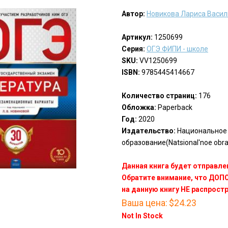
Автор:
Новикова Лариса Васи
Артикул:
1250699
Серия:
ОГЭ ФИПИ - школе
SKU:
VV1250699
ISBN:
9785445414667
Количество страниц:
176
Обложка:
Paperback
Год:
2020
Издательство:
Национальное
образование(Natsional'noe obr
Данная книга будет отправлен
Обратите внимание, что ДО
на данную книгу НЕ распрост
Ваша цена:
$24.23
Not In Stock