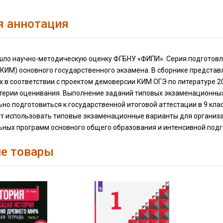
я аннотация
шло научно-методическую оценку ФГБНУ «ФИПИ». Серия подготов
КИМ) основного государственного экзамена. В сборнике представ
 в соответствии с проектом демоверсии КИМ ОГЭ по литературе 2
ритерии оценивания. Выполнение заданий типовых экзаменационн
но подготовиться к государственной итоговой аттестации в 9 кла
ут использовать типовые экзаменационные варианты для организ
ьных программ основного общего образования и интенсивной подг
е товары