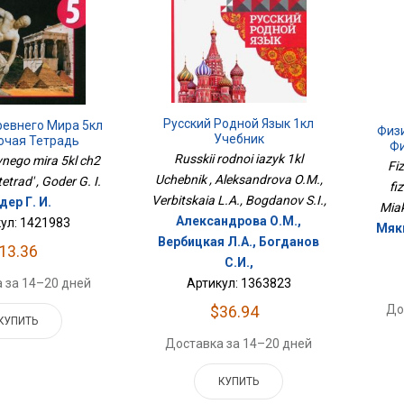
Русский Родной Язык 1кл
ревнего Мира 5кл
Физ
Учебник
очая Тетрадь
Фи
Russkii rodnoi iazyk 1kl
evnego mira 5kl ch2
Fi
Uchebnik , Aleksandrova O.M.,
trad' , Goder G. I.
fi
Verbitskaia L.A., Bogdanov S.I.,
дер Г. И.
Miak
Александрова О.М.,
ул: 1421983
Мяки
Вербицкая Л.А., Богданов
13.36
С.И.,
Артикул: 1363823
 за 14–20 дней
$36.94
До
КУПИТЬ
Доставка за 14–20 дней
КУПИТЬ