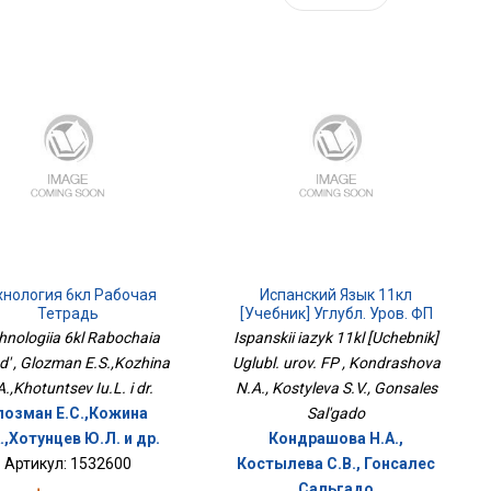
хнология 6кл Рабочая
Испанский Язык 11кл
Тетрадь
[Учебник] Углубл. Уров. ФП
hnologiia 6kl Rabochaia
Ispanskii iazyk 11kl [Uchebnik]
d' , Glozman E.S.,Kozhina
Uglubl. urov. FP , Kondrashova
A.,Khotuntsev Iu.L. i dr.
N.A., Kostyleva S.V., Gonsales
лозман Е.С.,Кожина
Sal'gado
.,Хотунцев Ю.Л. и др.
Кондрашова Н.А.,
Артикул: 1532600
Костылева С.В., Гонсалес
Сальгадо