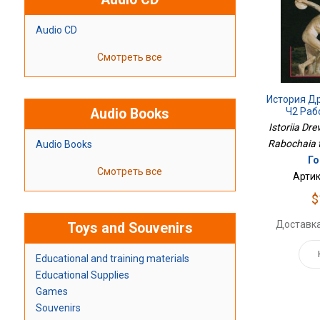
Audio CD
Смотреть все
История Д
Ч2 Раб
Audio Books
Istoriia Dr
Rabochaia te
Audio Books
Го
Смотреть все
Артик
$
Доставка
Toys and Souvenirs
Educational and training materials
Educational Supplies
Games
Souvenirs