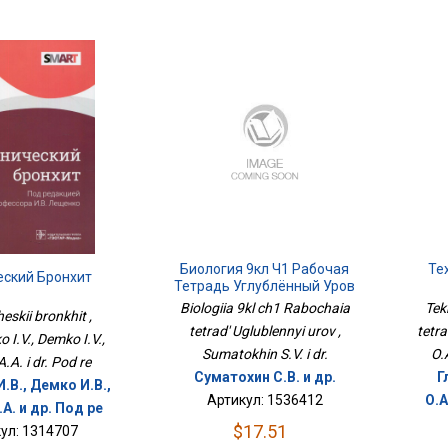
Биология 9кл Ч1 Рабочая
Те
еский Бронхит
Тетрадь Углублённый Уров
Biologiia 9kl ch1 Rabochaia
Tek
eskii bronkhit ,
tetrad' Uglublennyi urov ,
tetra
 I.V., Demko I.V.,
Sumatokhin S.V. i dr.
O.
.A. i dr. Pod re
Суматохин С.В. и др.
Г
.В., Демко И.В.,
Артикул: 1536412
О.А
А. и др. Под ре
$17.51
ул: 1314707