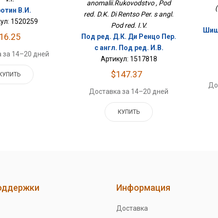
anomalii.Rukovodstvo , Pod
(
отин В.И.
red. D.K. Di Rentso Per. s angl.
ул: 1520259
Pod red. I.V.
Шишк
16.25
Под ред. Д.К. Ди Ренцо Пер.
с англ. Под ред. И.В.
 за 14–20 дней
Артикул: 1517818
$147.37
КУПИТЬ
До
Доставка за 14–20 дней
КУПИТЬ
оддержки
Информация
Доставка