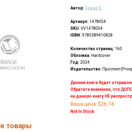
Автор:
Седых О.
Артикул:
1478054
SKU:
VV1478054
ISBN:
9785389410828
Количество страниц:
160
Обложка:
Hardcover
Год:
2024
Издательство:
Проспект(Prosp
Данная книга будет отправлен
Обратите внимание, что ДО
на данную книгу НЕ распрост
Ваша цена:
$26.74
Not In Stock
е товары