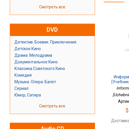
Смотреть все
DVD
Детектив. Боевик. Приключения
Детское Кино
Драма. Мелодрама
Документальное Кино
Классика Советского Кино
Комедия
Информ
Музыка. Опера. Балет
[Учебник]
Inform
Сериал
[Uchebnik
Юмор, Сатира
Артик
Смотреть все
$
Доставка
Audio CD