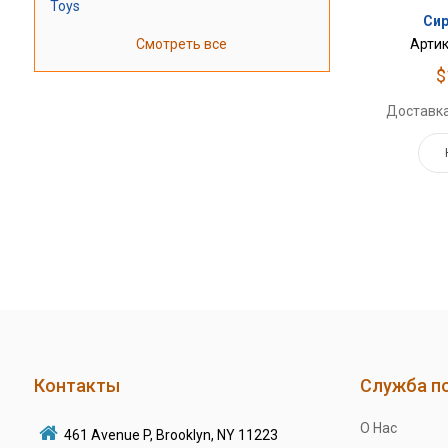
Toys
Сир
Смотреть все
Артик
$
Доставка
Контакты
Служба п
О Нас
461 Avenue P, Brooklyn, NY 11223