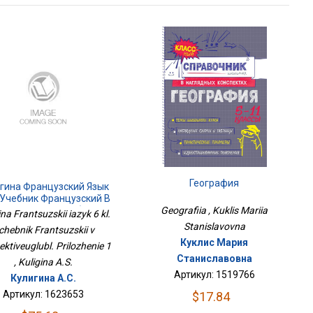
География
гина Французский Язык
. Учебник Французский В
Geografiia , Kuklis Mariia
Перспективеуглубл.
ina Frantsuzskii iazyk 6 kl.
Приложение 1
Stanislavovna
chebnik Frantsuzskii v
Куклис Мария
ektiveuglubl. Prilozhenie 1
Станиславовна
, Kuligina A.S.
Артикул: 1519766
Кулигина А.С.
Артикул: 1623653
$17.84