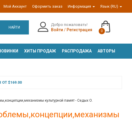
Мой Аккаунт
Оформить заказ
Информация
Язык (RU)
Добро пожаловать!
НАЙТИ
Войти
/
Регистрация
0
НОВИНКИ
ХИТЫ ПРОДАЖ
РАСПРОДАЖА
АВТОРЫ
ОТ $169.00
мы,концепции,механизмы культурной памят - Седых О.
проблемы,концепции,механизмы