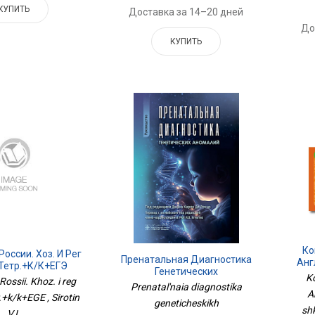
КУПИТЬ
Доставка за 14–20 дней
До
КУПИТЬ
Ко
оссии. Хоз. И Рег
Пренатальная Диагностика
Анг
.тетр.+к/к+ЕГЭ
Генетических
Шко
Ko
Rossii. Khoz. i reg
Аномалий.Руководство
Prenatal'naia diagnostika
A
.+k/k+EGE , Sirotin
geneticheskikh
shk
V.I.