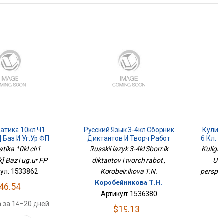
атика 10кл Ч1
Русский Язык 3-4кл Сборник
Кули
 Баз И Уг.ур ФП
Диктантов И Творч Работ
6 Кл
atika 10kl ch1
Russkii iazyk 3-4kl Sbornik
Kulig
] Baz i ug.ur FP
diktantov i tvorch rabot ,
U
ул: 1533862
Korobeinikova T.N.
persp
Коробейникова Т.Н.
46.54
Артикул: 1536380
 за 14–20 дней
$19.13