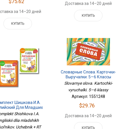
$75.62
Доставка за 14–20 дней
ставка за 14–20 дней
КУПИТЬ
КУПИТЬ
Словарные Слова. Карточки-
Выручалки. 5—6 Классы
Slovarnye slova. Kartochki-
vyruchalki. 5—6 klassy
Артикул: 1551248
мплект Шишкова И.А.
$29.76
лийский Для Младших
льников. Учебник + РТ
mplekt Shishkova I.A.
Доставка за 14–20 дней
(мини)
ngliiskii dlia mladshikh
ol'nikov. Uchebnik + RT
КУПИТЬ