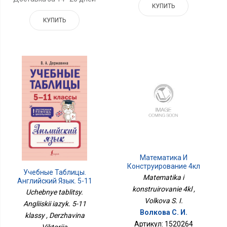
КУПИТЬ
КУПИТЬ
Математика И
Конструирование 4кл
Учебные Таблицы.
Matematika i
Английский Язык. 5-11
konstruirovanie 4kl ,
Классы
Uchebnye tablitsy.
Volkova S. I.
Angliiskii iazyk. 5-11
Волкова С. И.
klassy , Derzhavina
Артикул: 1520264