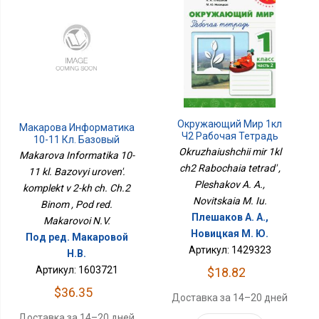
Окружающий Мир 1кл
Макарова Информатика
Ч2 Рабочая Тетрадь
10-11 Кл. Базовый
Okruzhaiushchii mir 1kl
Уровень. Комплект В 2-Х
Makarova Informatika 10-
Ч. Ч.2 Бином
ch2 Rabochaia tetrad' ,
11 kl. Bazovyi uroven'.
Pleshakov A. A.,
komplekt v 2-kh ch. Ch.2
Novitskaia M. Iu.
Binom , Pod red.
Плешаков А. А.,
Makarovoi N.V.
Новицкая М. Ю.
Под ред. Макаровой
Артикул: 1429323
Н.В.
Артикул: 1603721
$18.82
$36.35
Доставка за 14–20 дней
Доставка за 14–20 дней