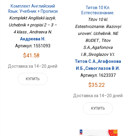
Комплект Английский
Титов 10 Кл.
Язык. Учебник + Прописи
Естествознание.
2 – 3 – 4 Класс
Базовый Уровень.
Komplekt Angliiskii iazyk.
Titov 10 kl.
Учебник. НЕ БУДЕТ
Uchebnik + propisi 2 – 3 –
Estestvoznanie. Bazovyi
4 klass , Andreeva N.
uroven'. Uchebnik. NE
Андреева Н.
BUDET , Titov
Артикул: 1551093
S.A.,Agafonova
I.B.,Sivoglazov V.I.
$41.58
Титов С.А.,Агафонова
Доставка за 14–20 дней
И.Б.,Сивоглазов В.И.
Артикул: 1623337
КУПИТЬ
$35.22
Доставка за 14–20 дней
КУПИТЬ