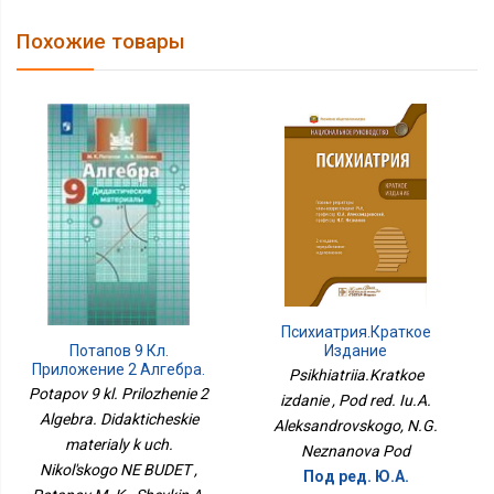
Похожие товары
Психиатрия.Краткое
Издание
Потапов 9 Кл.
Приложение 2 Алгебра.
Psikhiatriia.Kratkoe
Дидактические
Potapov 9 kl. Prilozhenie 2
izdanie , Pod red. Iu.A.
Материалы К Уч.
Algebra. Didakticheskie
Aleksandrovskogo, N.G.
Никольского НЕ БУДЕТ
materialy k uch.
Neznanova Pod
Nikol'skogo NE BUDET ,
Под ред. Ю.А.