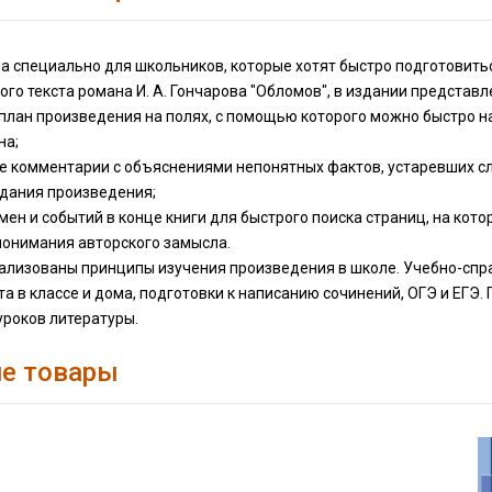
а специально для школьников, которые хотят быстро подготовитьс
го текста романа И. А. Гончарова "Обломов", в издании предста
план произведения на полях, с помощью которого можно быстро н
на;
ые комментарии с объяснениями непонятных фактов, устаревших сл
здания произведения;
имен и событий в конце книги для быстрого поиска страниц, на кот
понимания авторского замысла.
еализованы принципы изучения произведения в школе. Учебно-сп
та в классе и дома, подготовки к написанию сочинений, ОГЭ и ЕГЭ
уроков литературы.
е товары