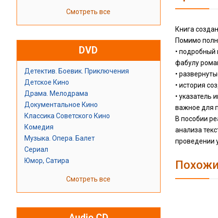
Смотреть все
Книга создан
Помимо полно
DVD
• подробный 
фабулу рома
Детектив. Боевик. Приключения
• развернут
Детское Кино
• история со
Драма. Мелодрама
• указатель 
Документальное Кино
важное для 
Классика Советского Кино
В пособии р
Комедия
анализа текс
Музыка. Опера. Балет
проведении 
Сериал
Юмор, Сатира
Похожи
Смотреть все
Audio CD