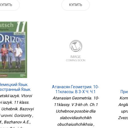
КУПИТЬ
КУПИТЬ
Немецкий Язык.
Атанасян Геометрия. 10-
остранный Язык.
11классы. В 3-Х Ч. Ч.1
При
. Приложение 1
tskii iazyk. Vtoroi
Учебное Пособие Для
Я
Atanasian Geometriia. 10-
Komi
к. Базовый И
Слабовидящих
Упра
i iazyk. 11 klass.
енный Уровни.
11klassy. V 3-kh ch. Ch.1
Angli
Обучающихся
З
1 Uchebnik. Bazovyi
оризонты
Uchebnoe posobie dlia
upr
 urovni. Gorizonty ,
slabovidiashchikh
Zvezd
., Bazhanov A.E.,
obuchaiushchikhsia ,