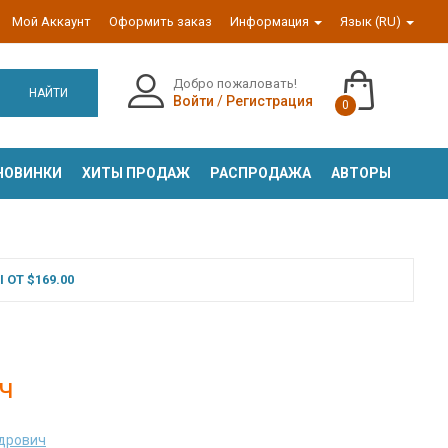
Мой Аккаунт
Оформить заказ
Информация
Язык (RU)
Добро пожаловать!
НАЙТИ
Войти
/
Регистрация
0
НОВИНКИ
ХИТЫ ПРОДАЖ
РАСПРОДАЖА
АВТОРЫ
ОТ $169.00
ч
ндрович