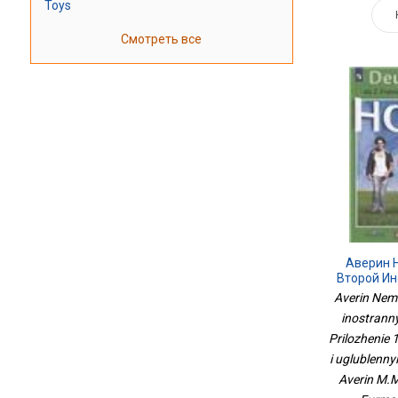
Toys
Смотреть все
Аверин 
Второй Ин
11 Класс
Averin Neme
Учебни
inostranny
Углубл
Prilozhenie 
Г
i uglublennyi
Averin M.M