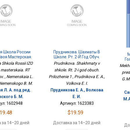
я Школа России
Прудникова. Шахматы В
М
Твоя Мастерская.
Школе. Рт. 2-Й Год Обуч.
Го
П2022Просв.
Приложение 1
Shkola Rossii IZO
Prudnikova. Shakhmaty v
Mekha
a masterskaia. RT
shkole. Rt. 2-i god obuch.
pred
. , Nemenskaia L.
Prilozhenie 1 , Prudnikova E. A.,
G.M.
 Nemenskogo B. M.
Volkova E. I.
 Л. А. под ред.
Прудникова Е. А., Волкова
Са
ского Б. М.
Е. И.
М.А
ул: 1602948
Артикул: 1623383
19.48
$19.59
 за 14–20 дней
Доставка за 14–20 дней
До