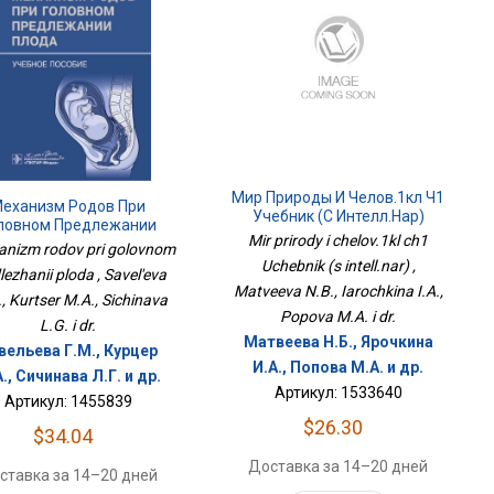
Мир Природы И Челов.1кл Ч1
еханизм Родов При
Учебник (с Интелл.нар)
ловном Предлежании
Mir prirody i chelov.1kl ch1
Плода
nizm rodov pri golovnom
Uchebnik (s intell.nar) ,
lezhanii ploda , Savel'eva
Matveeva N.B., Iarochkina I.A.,
, Kurtser M.A., Sichinava
Popova M.A. i dr.
L.G. i dr.
Матвеева Н.Б., Ярочкина
вельева Г.М., Курцер
И.А., Попова М.А. и др.
., Сичинава Л.Г. и др.
Артикул: 1533640
Артикул: 1455839
$26.30
$34.04
Доставка за 14–20 дней
ставка за 14–20 дней