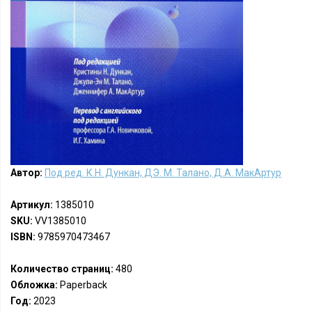
Автор:
Под ред. К.Н. Дункан, ДЭ. М. Талано, Д.А. МакАртур
Артикул:
1385010
SKU:
VV1385010
ISBN:
9785970473467
Количество страниц:
480
Обложка:
Paperback
Год:
2023