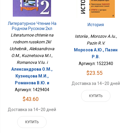
Литературное Чтение На
История
Родном Русском 2кл
Учебник
Literaturnoe chtenie na
Istoriia , Morozov A.Iu.,
rodnom russkom 2kl
Pazin R.V.
Uchebnik , Aleksandrova
Морозов А.Ю., Пазин
O.M., Kuznetsova M.I.,
Р.В.
Romanova V.Iu. i
Артикул: 1522340
Александрова О.М.,
$23.55
Кузнецова М.И.,
Романова В.Ю. и
Доставка за 14–20 дней
Артикул: 1429404
КУПИТЬ
$43.60
Доставка за 14–20 дней
КУПИТЬ