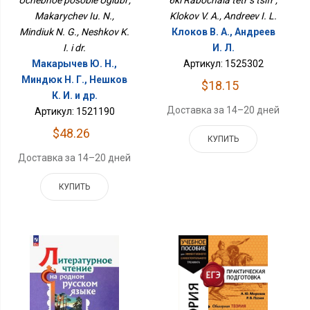
Makarychev Iu. N.,
Klokov V. A., Andreev I. L.
Mindiuk N. G., Neshkov K.
Клоков В. А., Андреев
I. i dr.
И. Л.
Макарычев Ю. Н.,
Артикул: 1525302
Миндюк Н. Г., Нешков
$18.15
К. И. и др.
Доставка за 14–20 дней
Артикул: 1521190
$48.26
КУПИТЬ
Доставка за 14–20 дней
КУПИТЬ