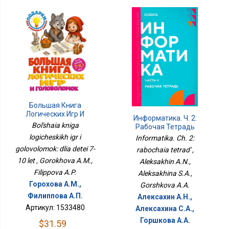
Большая Книга
Логических Игр И
Информатика. Ч. 2:
Головоломок: Для
Bol'shaia kniga
Рабочая Тетрадь
Детей 7-10 Лет
logicheskikh igr i
Informatika. Ch. 2:
golovolomok: dlia detei 7-
rabochaia tetrad' ,
10 let , Gorokhova A.M.,
Aleksakhin A.N.,
Filippova A.P.
Aleksakhina S.A.,
Горохова А.М.,
Gorshkova A.A.
Филиппова А.П.
Алексахин А.Н.,
Артикул: 1533480
Алексахина С.А.,
Горшкова А.А.
$31.59