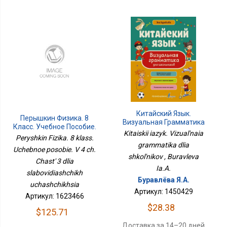
Китайский Язык.
Перышкин Физика. 8
Визуальная Грамматика
Класс. Учебное Пособие.
Для Школьников
Kitaiskii iazyk. Vizual'naia
В 4 Ч. Часть 3 Для
Peryshkin Fizika. 8 klass.
Слабовидящих
grammatika dlia
Uchebnoe posobie. V 4 ch.
Учащихся
shkol'nikov , Buravleva
Chast' 3 dlia
Ia.A.
slabovidiashchikh
Буравлёва Я.А.
uchashchikhsia
Артикул: 1450429
Артикул: 1623466
$28.38
$125.71
Доставка за 14–20 дней