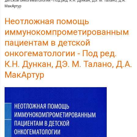
детской онкогематологии - Под ред. К.Н. Дункан, ДЭ. М. Талано, Д.А.
МакАртур
Неотложная помощь
иммунокомпрометированным
пациентам в детской
онкогематологии - Под ред.
К.Н. Дункан, ДЭ. М. Талано, Д.А.
МакАртур