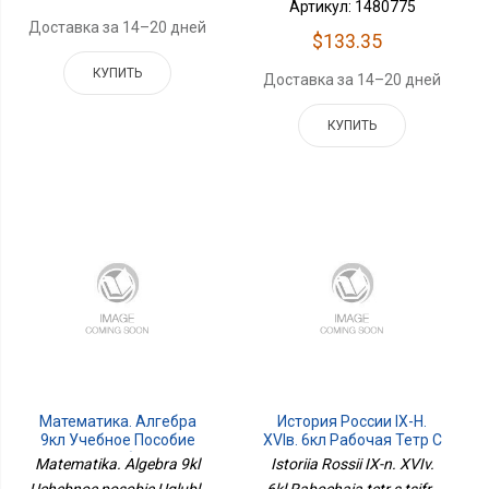
Артикул: 1480775
Доставка за 14–20 дней
$133.35
КУПИТЬ
Доставка за 14–20 дней
КУПИТЬ
Математика. Алгебра
История России IX-Н.
9кл Учебное Пособие
XVIв. 6кл Рабочая Тетр С
Углубл
Цифр
Matematika. Algebra 9kl
Istoriia Rossii IX-n. XVIv.
Uchebnoe posobie Uglubl ,
6kl Rabochaia tetr s tsifr ,