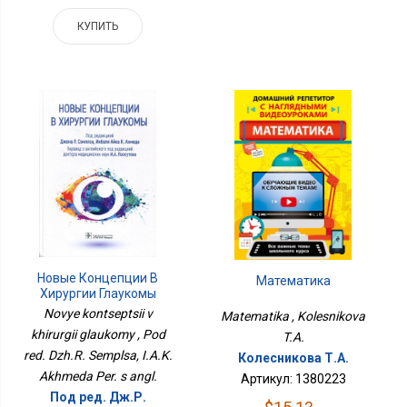
КУПИТЬ
Новые Концепции В
Математика
Хирургии Глаукомы
Novye kontseptsii v
Matematika , Kolesnikova
khirurgii glaukomy , Pod
T.A.
red. Dzh.R. Semplsa, I.A.K.
Колесникова Т.А.
Akhmeda Per. s angl.
Артикул: 1380223
Под ред. Дж.Р.