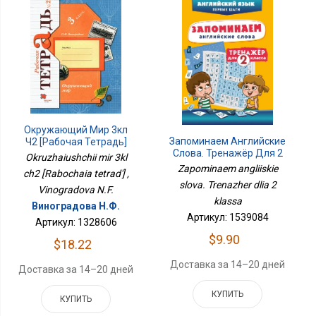
Окружающий Мир 3кл
Запоминаем Английские
Ч2 [Рабочая Тетрадь]
Слова. Тренажёр Для 2
Okruzhaiushchii mir 3kl
Класса
Zapominaem angliiskie
ch2 [Rabochaia tetrad'] ,
slova. Trenazher dlia 2
Vinogradova N.F.
klassa
Виноградова Н.Ф.
Артикул: 1539084
Артикул: 1328606
$9.90
$18.22
Доставка за 14–20 дней
Доставка за 14–20 дней
КУПИТЬ
КУПИТЬ