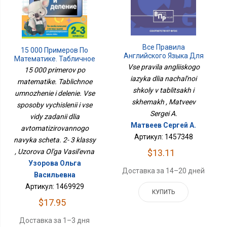
Все Правила
15 000 Примеров По
Английского Языка Для
Математике. Табличное
Начальной Школы В
Vse pravila angliiskogo
Умножение И Деление.
15 000 primerov po
Таблицах И Схемах
Все Способы
iazyka dlia nachal'noi
matematike. Tablichnoe
Вычислений И Все Виды
shkoly v tablitsakh i
umnozhenie i delenie. Vse
Заданий Для
Автоматизированного
skhemakh , Matveev
sposoby vychislenii i vse
Навыка Счета. 2- 3
Sergei A.
vidy zadanii dlia
Классы
Матвеев Сергей А.
avtomatizirovannogo
Артикул: 1457348
navyka scheta. 2- 3 klassy
, Uzorova Ol'ga Vasil'evna
$13.11
Узорова Ольга
Доставка за 14–20 дней
Васильевна
Артикул: 1469929
КУПИТЬ
$17.95
Доставка за 1–3 дня