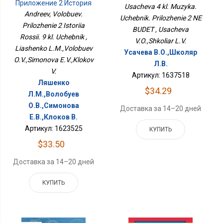
Приложение 2 История
НЕ БУДЕТ
Usacheva 4 kl. Muzyka.
России. 9 Кл. Учебник
Andreev, Volobuev.
Uchebnik. Prilozhenie 2 NE
Prilozhenie 2 Istoriia
BUDET , Usacheva
Rossii. 9 kl. Uchebnik ,
V.O.,Shkoliar L.V.
Liashenko L.M.,Volobuev
Усачева В.О.,Школяр
O.V.,Simonova E.V.,Klokov
Л.В.
V.
Артикул: 1637518
Ляшенко
$34.29
Л.М.,Волобуев
О.В.,Симонова
Доставка за 14–20 дней
Е.В.,Клоков В.
Артикул: 1623525
КУПИТЬ
$33.50
Доставка за 14–20 дней
КУПИТЬ