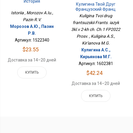
История
Кулигина Твой Друг
Французский Франц.
Istoriia , Morozov A.Iu.,
Язык 3кл.в 2-Х Ч. Ч.1
Kuligina Tvoi drug
ФП2022 Просв.
Pazin R.V.
frantsuzskii Frants. iazyk
Морозов А.Ю., Пазин
3kl.v 2-kh ch. Ch.1 FP2022
Р.В.
Prosv. , Kuligina A.S.,
Артикул: 1522340
Kir'ianova M.G.
$23.55
Кулигина А.С.,
Кирьянова М.Г.
Доставка за 14–20 дней
Артикул: 1602381
$42.24
КУПИТЬ
Доставка за 14–20 дней
КУПИТЬ