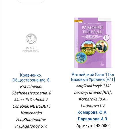
Английский Язык 11кл
Кравченко.
Базовый Уровень [Р/т]
Обществознание. 8
Класс. Приложение 2
Angliiskii iazyk 11kl
Kravchenko.
Учебник НЕ БУДЕТ
bazovyi uroven' [R/t] ,
Obshchestvoznanie. 8
Komarova Iu.A.,
klass. Prilozhenie 2
Larionova I.V.
Uchebnik NE BUDET ,
Комарова Ю.А.,
Kravchenko
Ларионова И.В.
A.I.,Khasbulatov
Артикул: 1432882
R.I.,Agafonov S.V.