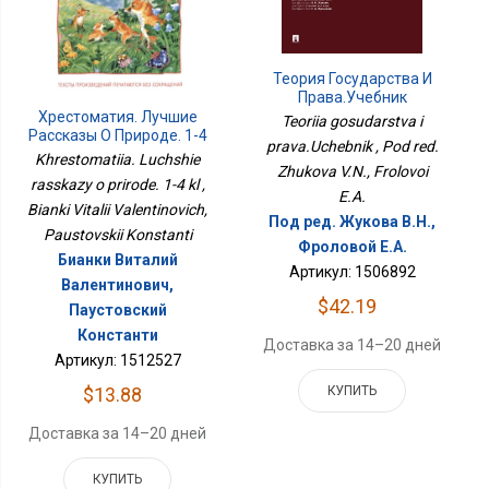
Теория Государства И
Права.Учебник
Хрестоматия. Лучшие
Teoriia gosudarstva i
Рассказы О Природе. 1-4
prava.Uchebnik , Pod red.
Кл
Khrestomatiia. Luchshie
Zhukova V.N., Frolovoi
rasskazy o prirode. 1-4 kl ,
E.A.
Bianki Vitalii Valentinovich,
Под ред. Жукова В.Н.,
Paustovskii Konstanti
Фроловой Е.А.
Бианки Виталий
Артикул: 1506892
Валентинович,
$42.19
Паустовский
Константи
Доставка за 14–20 дней
Артикул: 1512527
$13.88
КУПИТЬ
Доставка за 14–20 дней
КУПИТЬ