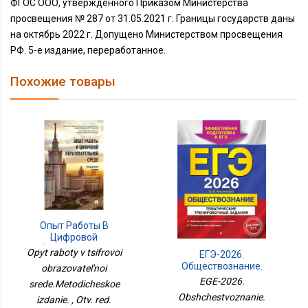
ФГОС ООО, утверждённого Приказом Министерства
просвещения № 287 от 31.05.2021 г. Границы государств даны
на октябрь 2022 г. Допущено Министерством просвещения
РФ. 5-е издание, переработанное.
Похожие товары
Опыт Работы В
Цифровой
Образовательной
Opyt raboty v tsifrovoi
ЕГЭ-2026.
Среде.Методическое
Обществознание.
obrazovatel'noi
Издание.
Тематические
EGE-2026.
srede.Metodicheskoe
Тренировочные
Obshchestvoznanie.
izdanie. , Otv. red.
Задания