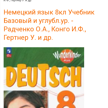
И.Ф., Гертнер У. и др.
Немецкий язык 8кл Учебник
Базовый и углубл.ур. -
Радченко О.А., Конго И.Ф.,
Гертнер У. и др.