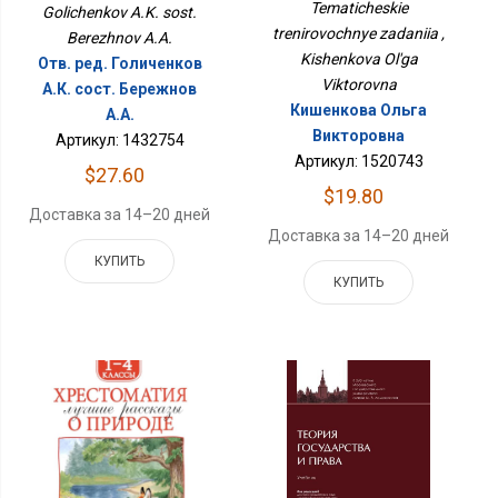
Tematicheskie
Golichenkov A.K. sost.
trenirovochnye zadaniia ,
Berezhnov A.A.
Kishenkova Ol'ga
Отв. ред. Голиченков
Viktorovna
А.К. сост. Бережнов
Кишенкова Ольга
А.А.
Викторовна
Артикул: 1432754
Артикул: 1520743
$27.60
$19.80
Доставка за 14–20 дней
Доставка за 14–20 дней
КУПИТЬ
КУПИТЬ