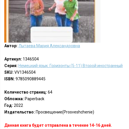
Автор:
Лытаева Мария Александровна
Артикул:
1346504
Серия:
Немецкий язык. Горизонты (5-11) Второй иностранный
SKU:
VV1346504
ISBN:
9785090889445
Количество страниц:
64
Обложка:
Paperback
Год:
2022
Издательство:
Просвещение(Prosveshchenie)
Данная книга будет отправлена в течение 14-16 дней.