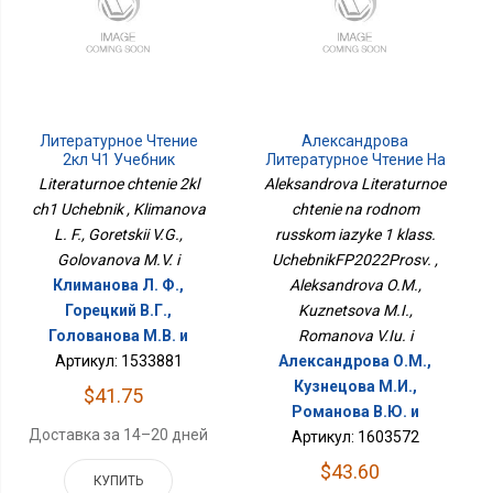
Литературное Чтение
Александрова
2кл Ч1 Учебник
Литературное Чтение На
Родном Русском Языке 1
Literaturnoe chtenie 2kl
Aleksandrova Literaturnoe
Класс.
ch1 Uchebnik , Klimanova
chtenie na rodnom
УчебникФП2022Просв.
L. F., Goretskii V.G.,
russkom iazyke 1 klass.
Golovanova M.V. i
UchebnikFP2022Prosv. ,
Климанова Л. Ф.,
Aleksandrova O.M.,
Горецкий В.Г.,
Kuznetsova M.I.,
Голованова М.В. и
Romanova V.Iu. i
Артикул: 1533881
Александрова О.М.,
Кузнецова М.И.,
$41.75
Романова В.Ю. и
Доставка за 14–20 дней
Артикул: 1603572
$43.60
КУПИТЬ