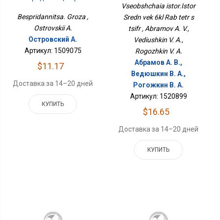
С Цифр
Vseobshchaia istor.Istor
Bespridannitsa. Groza ,
Sredn vek 6kl Rab tetr s
Ostrovskii A.
tsifr , Abramov A. V.,
Островский А.
Vediushkin V. A.,
Артикул: 1509075
Rogozhkin V. A.
Абрамов А. В.,
$11.17
Ведюшкин В. А.,
Доставка за 14–20 дней
Рогожкин В. А.
Артикул: 1520899
КУПИТЬ
$16.65
Доставка за 14–20 дней
КУПИТЬ