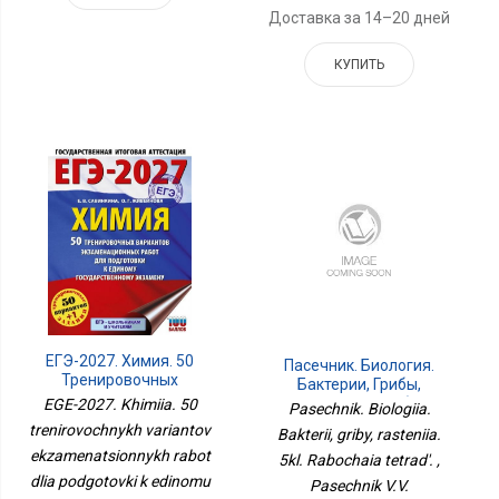
Доставка за 14–20 дней
КУПИТЬ
ЕГЭ-2027. Химия. 50
Пасечник. Биология.
Тренировочных
Бактерии, Грибы,
Вариантов
Растения. 5кл. Рабочая
EGE-2027. Khimiia. 50
Pasechnik. Biologiia.
Экзаменационных
Тетрадь.
trenirovochnykh variantov
Bakterii, griby, rasteniia.
Работ Для Подготовки К
ekzamenatsionnykh rabot
Единому
5kl. Rabochaia tetrad'. ,
Государственному
dlia podgotovki k edinomu
Pasechnik V.V.
Экзамену