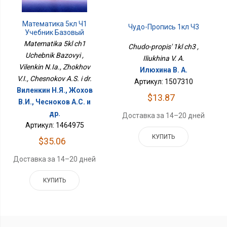
Математика 5кл Ч1
Чудо-Пропись 1кл Ч3
Учебник Базовый
Matematika 5kl ch1
Chudo-propis' 1kl ch3 ,
Uchebnik Bazovyi ,
Iliukhina V. A.
Vilenkin N.Ia., Zhokhov
Илюхина В. А.
V.I., Chesnokov A.S. i dr.
Артикул: 1507310
Виленкин Н.Я., Жохов
$13.87
В.И., Чесноков А.С. и
др.
Доставка за 14–20 дней
Артикул: 1464975
КУПИТЬ
$35.06
Доставка за 14–20 дней
КУПИТЬ