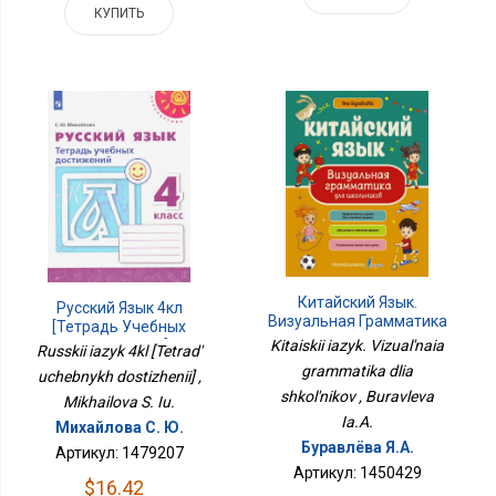
КУПИТЬ
Китайский Язык.
Русский Язык 4кл
Визуальная Грамматика
[Тетрадь Учебных
Для Школьников
Достижений]
Kitaiskii iazyk. Vizual'naia
Russkii iazyk 4kl [Tetrad'
grammatika dlia
uchebnykh dostizhenii] ,
shkol'nikov , Buravleva
Mikhailova S. Iu.
Ia.A.
Михайлова С. Ю.
Буравлёва Я.А.
Артикул: 1479207
Артикул: 1450429
$16.42