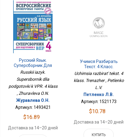
Русский Язык.
Учимся Разбирать
Суперсборник Для
Текст. 4 Класс.
Подготовки К ВПР. 4
Тренажёр
Russkii iazyk.
Uchimsia razbirat' tekst. 4
Класс
Supersbornik dlia
klass. Trenazher , Petlenko
podgotovki k VPR. 4 klass
L.V.
, Zhuravleva O.N.
Петленко Л.В.
Журавлева О.Н.
Артикул: 1521173
Артикул: 1493421
$10.78
$16.89
Доставка за 14–20 дней
Доставка за 14–20 дней
КУПИТЬ