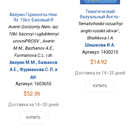
Тематический
Аверин Горизонты Нем.
Визуальный Англо-
Яз. 10кл. Базовый И
Русский Словарь
Tematicheskii vizual'nyi
Углубленный
Averin Gorizonty Nem. iaz.
УровниПРОСВ.
anglo-russkii slovar' ,
10kl. bazovyi i uglublennyi
Shishkova I.A.
urovniPROSV. , Averin
Шишкова И.А.
M.M., Bazhanov A.E.,
Артикул: 1430210
Furmanova C.L. i dr.
$14.92
Аверин М.М., Бажанов
А.Е., Фурманова C.Л. и
Доставка за 14–20 дней
др.
Артикул: 1603655
КУПИТЬ
$52.36
Доставка за 14–20 дней
КУПИТЬ