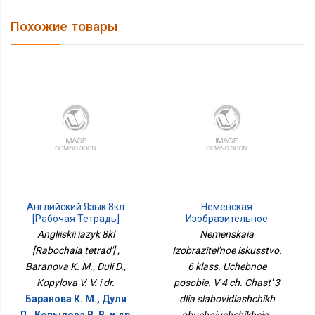
Похожие товары
Английский Язык 8кл
Неменская
[Рабочая Тетрадь]
Изобразительное
Искусство. 6 Класс.
Angliiskii iazyk 8kl
Nemenskaia
Учебное Пособие. В 4 Ч.
[Rabochaia tetrad'] ,
Izobrazitel'noe iskusstvo.
Часть 3 Для
Baranova K. M., Duli D.,
6 klass. Uchebnoe
Слабовидящих
Обучающихся
Kopylova V. V. i dr.
posobie. V 4 ch. Chast' 3
Баранова К. М., Дули
dlia slabovidiashchikh