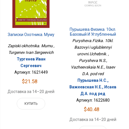
Пурышева.Физика. 10кл.
Базовый И Углубленный
Записки Охотника. Муму
Уровни.Учебник.
Purysheva.Fizika. 10kl.
Zapiski okhotnika. Mumu ,
Bazovyi i uglublennyi
Turgenev Ivan Sergeevich
urovni.Uchebnik. ,
Тургенев Иван
Purysheva N.S.,
Сергеевич
Vazheevskaia N.E., Isaev
Артикул: 1621449
D.A. pod red
Пурышева Н.С.,
$21.58
Важеевская Н.Е., Исаев
Доставка за 14–20 дней
Д.А. под ред
Артикул: 1622680
КУПИТЬ
$40.48
Доставка за 14–20 дней