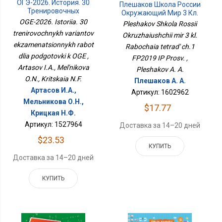
ОГЭ-2026. История. 30
Плешаков Школа России
Тренировочных
Окружающий Мир 3 Кл.
Вариантов
Рабочая Тетрадь Ч.1
OGE-2026. Istoriia. 30
Pleshakov Shkola Rossii
Экзаменационных
ФП2019 ИП Просв.
trenirovochnykh variantov
Okruzhaiushchii mir 3 kl.
Работ Для Подготовки К
ekzamenatsionnykh rabot
ОГЭ
Rabochaia tetrad' ch.1
dlia podgotovki k OGE ,
FP2019 IP Prosv. ,
Artasov I.A., Mel'nikova
Pleshakov A. A.
O.N., Kritskaia N.F.
Плешаков А. А.
Артасов И.А.,
Артикул: 1602962
Мельникова О.Н.,
$17.77
Крицкая Н.Ф.
Артикул: 1527964
Доставка за 14–20 дней
$23.53
КУПИТЬ
Доставка за 14–20 дней
КУПИТЬ