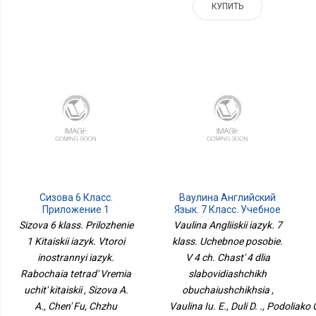
КУПИТЬ
Сизова 6 Класс.
Ваулина Английский
Приложение 1
Язык. 7 Класс. Учебное
Китайский Язык. Второй
Пособие. В 4 Ч. Часть 4
Sizova 6 klass. Prilozhenie
Vaulina Angliiskii iazyk. 7
Иностранный Язык.
Для Слабовидящих
1 Kitaiskii iazyk. Vtoroi
klass. Uchebnoe posobie.
Рабочая Тетрадь Время
Обучающихся
Учить Китайский
inostrannyi iazyk.
V 4 ch. Chast' 4 dlia
Rabochaia tetrad' Vremia
slabovidiashchikh
uchit' kitaiskii , Sizova A.
obuchaiushchikhsia ,
A., Chen' Fu, Chzhu
Vaulina Iu. E., Duli D. ., Podoliako O