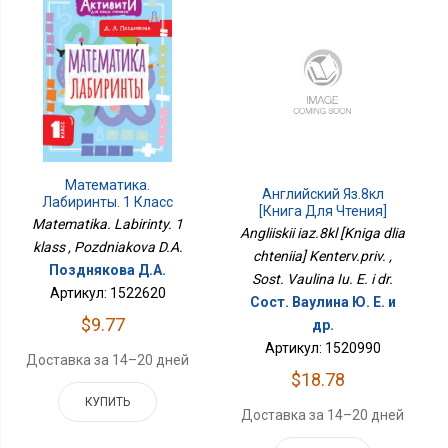
Математика.
Английский Яз.8кл
Лабиринты. 1 Класс
[Книга Для Чтения]
Matematika. Labirinty. 1
Кентерв.прив.
Angliiskii iaz.8kl [Kniga dlia
klass , Pozdniakova D.A.
chteniia] Kenterv.priv. ,
Позднякова Д.А.
Sost. Vaulina Iu. E. i dr.
Артикул: 1522620
Сост. Ваулина Ю. Е. и
$9.77
др.
Артикул: 1520990
Доставка за 14–20 дней
$18.78
КУПИТЬ
Доставка за 14–20 дней