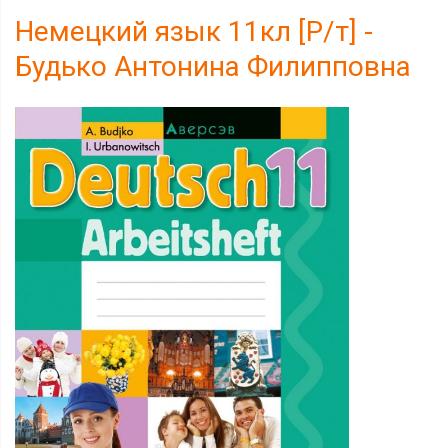
Немецкий язык 11кл [Р/т] -
Будько Антонина Филипповна