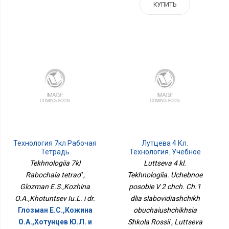
КУПИТЬ
Технология 7кл Рабочая
Лутцева 4 Кл.
Тетрадь
Технология. Учебное
Пособие В 2 Чч. Ч.1 Для
Tekhnologiia 7kl
Luttseva 4 kl.
Слабовидящих
Rabochaia tetrad' ,
Tekhnologiia. Uchebnoe
Обучающихся Школа
Glozman E.S.,Kozhina
posobie V 2 chch. Ch.1
России
O.A.,Khotuntsev Iu.L. i dr.
dlia slabovidiashchikh
Глозман Е.С.,Кожина
obuchaiushchikhsia
О.А.,Хотунцев Ю.Л. и
Shkola Rossii , Luttseva