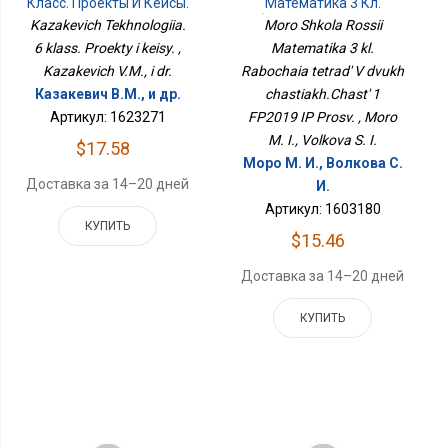
Класс. Проекты И Кейсы.
Математика 3 Кл.
Рабочая Тетрадь В Двух
Kazakevich Tekhnologiia.
Moro Shkola Rossii
Частях.Часть 1 ФП2019
6 klass. Proekty i keisy. ,
Matematika 3 kl.
ИП Просв.
Kazakevich V.M., i dr.
Rabochaia tetrad' V dvukh
Казакевич В.М., и др.
chastiakh.Chast' 1
Артикул: 1623271
FP2019 IP Prosv. , Moro
M. I., Volkova S. I.
$17.58
Моро М. И., Волкова С.
Доставка за 14–20 дней
И.
Артикул: 1603180
КУПИТЬ
$15.46
Доставка за 14–20 дней
КУПИТЬ