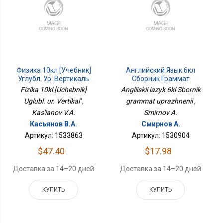
Физика 10кл [Учебник]
Английский Язык 6кл
Углубл. Ур. Вертикаль
Сборник Граммат
Упражнений
Fizika 10kl [Uchebnik]
Angliiskii iazyk 6kl Sbornik
Uglubl. ur. Vertikal' ,
grammat uprazhnenii ,
Kas'ianov V.A.
Smirnov A.
Касьянов В.А.
Смирнов А.
Артикул: 1533863
Артикул: 1530904
$47.40
$17.98
Доставка за 14–20 дней
Доставка за 14–20 дней
КУПИТЬ
КУПИТЬ