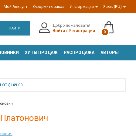
Мой Аккаунт
Оформить заказ
Информация
Язык (RU)
Добро пожаловать!
НАЙТИ
Войти
/
Регистрация
0
НОВИНКИ
ХИТЫ ПРОДАЖ
РАСПРОДАЖА
АВТОРЫ
ОТ $169.00
тонович
 Платонович
онович