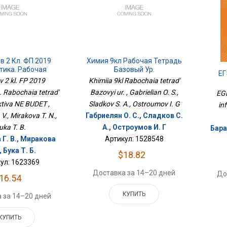
 2 Кл. ФП 2019
Химия 9кл Рабочая Тетрадь
тика. Рабочая
Базовый Ур.
ЕГ
 Перспектива НЕ
v 2 kl. FP 2019
Khimiia 9kl Rabochaia tetrad'
БУДЕТ
 Rabochaia tetrad'
Bazovyi ur. , Gabrielian O. S.,
EGE
ktiva NE BUDET ,
Sladkov S. A., Ostroumov I. G
in
V., Mirakova T. N.,
Габриелян О. С., Сладков С.
uka T. B.
А., Остроумов И. Г
Бара
Г. В., Миракова
Артикул: 1528548
, Бука Т. Б.
$18.82
ул: 1623369
Доставка за 14–20 дней
До
16.54
КУПИТЬ
 за 14–20 дней
КУПИТЬ