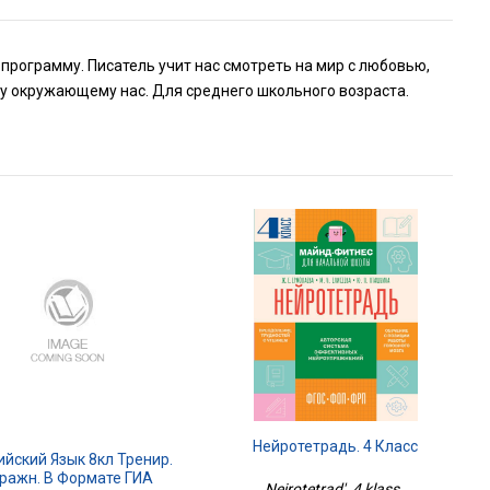
 программу. Писатель учит нас смотреть на мир с любовью,
ему окружающему нас. Для среднего школьного возраста.
Нейротетрадь. 4 Класс
ийский Язык 8кл Тренир.
ражн. В Формате ГИА
Neirotetrad'. 4 klass ,