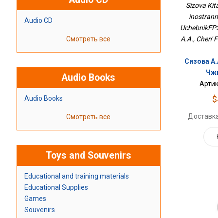
Sizova Kita
Учебник
inostranny
Audio CD
UchebnikFP2
Смотреть все
A.A., Chen' 
Сизова А.
Чжи
Audio Books
Артик
$
Audio Books
Доставка
Смотреть все
Toys and Souvenirs
Educational and training materials
Educational Supplies
Games
Souvenirs