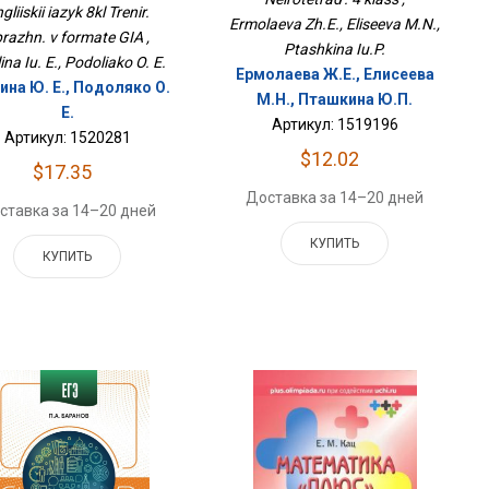
gliiskii iazyk 8kl Trenir.
Ermolaeva Zh.E., Eliseeva M.N.,
razhn. v formate GIA ,
Ptashkina Iu.P.
ina Iu. E., Podoliako O. E.
Ермолаева Ж.Е., Елисеева
ина Ю. Е., Подоляко О.
М.Н., Пташкина Ю.П.
Е.
Артикул: 1519196
Артикул: 1520281
$12.02
$17.35
Доставка за 14–20 дней
ставка за 14–20 дней
КУПИТЬ
КУПИТЬ