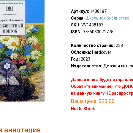
Артикул:
1438187
Серия:
Школьная библиотека
SKU:
VV1438187
ISBN:
9785080071775
Количество страниц:
238
Обложка:
Hardcover
Год:
2023
Издательство:
Детская литерат
Данная книга будет отправлен
Обратите внимание, что ДО
на данную книгу НЕ распрост
Ваша цена:
$23.00
Not In Stock
я аннотация