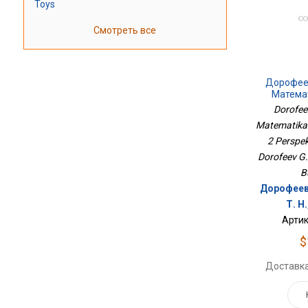
Toys
Смотреть все
Дорофеев
Матема
Тетрадь 2
Dorofee
Matematika.
2 Perspe
Dorofeev G. 
B
Дорофеев 
Т. Н.
Артик
$
Доставка