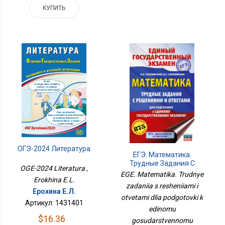
КУПИТЬ
ОГЭ-2024 Литература
ЕГЭ. Математика.
Трудные Задания С
OGE-2024 Literatura ,
Решениями И Ответами
EGE. Matematika. Trudnye
Erokhina E.L.
Для Подготовки К
zadaniia s resheniiami i
Единому
Ерохина Е.Л.
otvetami dlia podgotovki k
Государственному
Артикул: 1431401
Экзамену
edinomu
$16.36
gosudarstvennomu