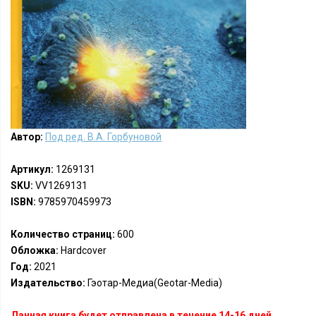
Автор:
Под ред. В.А. Горбуновой
Артикул:
1269131
SKU:
VV1269131
ISBN:
9785970459973
Количество страниц:
600
Обложка:
Hardcover
Год:
2021
Издательство:
Гэотар-Медиа(Geotar-Media)
Данная книга будет отправлена в течение 14-16 дней.