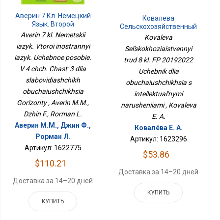
Аверин 7 Кл. Немецкий
Ковалева
Язык. Второй
Сельскохозяйственный
Иностранный Язык.
Averin 7 kl. Nemetskii
Труд 8 Кл. ФП 20192022
Kovaleva
Учебное Пособие. В 4 Чч.
Учебник Для
iazyk. Vtoroi inostrannyi
Sel'skokhoziaistvennyi
Часть 3 Для
Обучающихся С
iazyk. Uchebnoe posobie.
Слабовидящих
trud 8 kl. FP 20192022
Интеллектуальными
Обучающихся
Нарушениями
V 4 chch. Chast' 3 dlia
Uchebnik dlia
Горизонты
slabovidiashchikh
obuchaiushchikhsia s
obuchaiushchikhsia
intellektual'nymi
Gorizonty , Averin M.M.,
narusheniiami , Kovaleva
Dzhin F., Rorman L.
E. A.
Аверин М.М., Джин Ф.,
Ковалёва Е. А.
Рорман Л.
Артикул: 1623296
Артикул: 1622775
$53.86
$110.21
Доставка за 14–20 дней
Доставка за 14–20 дней
КУПИТЬ
КУПИТЬ