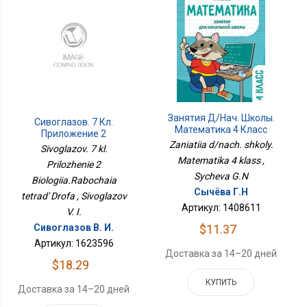
Занятия Д/нач. Школы.
Сивоглазов. 7 Кл.
Математика 4 Класс
Приложение 2
Zaniatiia d/nach. shkoly.
Биология.Рабочая
Sivoglazov. 7 kl.
Тетрадь Дрофа
Matematika 4 klass ,
Prilozhenie 2
Sycheva G.N
Biologiia.Rabochaia
Сычёва Г.Н
tetrad' Drofa , Sivoglazov
Артикул: 1408611
V. I.
$11.37
Сивоглазов В. И.
Артикул: 1623596
Доставка за 14–20 дней
$18.29
КУПИТЬ
Доставка за 14–20 дней