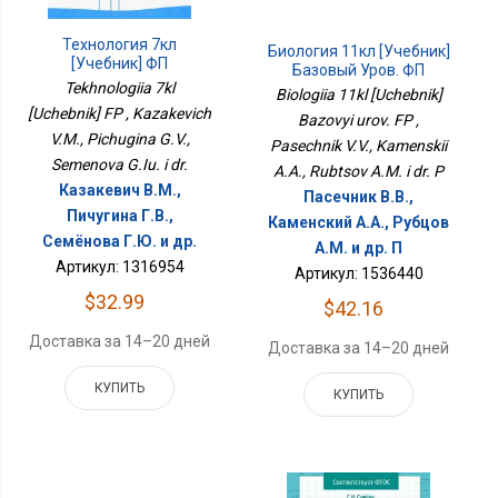
Технология 7кл
Биология 11кл [Учебник]
[Учебник] ФП
Базовый Уров. ФП
Tekhnologiia 7kl
Biologiia 11kl [Uchebnik]
[Uchebnik] FP , Kazakevich
Bazovyi urov. FP ,
V.M., Pichugina G.V.,
Pasechnik V.V., Kamenskii
Semenova G.Iu. i dr.
A.A., Rubtsov A.M. i dr. P
Казакевич В.М.,
Пасечник В.В.,
Пичугина Г.В.,
Каменский А.А., Рубцов
Семёнова Г.Ю. и др.
A.M. и др. П
Артикул: 1316954
Артикул: 1536440
$32.99
$42.16
Доставка за 14–20 дней
Доставка за 14–20 дней
КУПИТЬ
КУПИТЬ