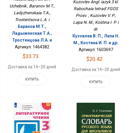
ФГОС Просв.
Kuzovlev Angl. iazyk 3 kl.
Uchebnik , Baranov M.T.,
Rabochaia tetrad' FGOS
Ladyzhenskaia T.A.,
Prosv. , Kuzovlev V. P.,
Trostentsova L.A. i
Lapa N. M., Kostina I. P. i
Баранов М.Т.,
dr.
Ладыженская Т.А.,
Кузовлев В. П., Лапа Н.
Тростенцова Л.А. и
М., Костина И. П. и др.
Артикул: 1464382
Артикул: 1603697
$33.73
$20.42
Доставка за 14–20 дней
Доставка за 14–20 дней
КУПИТЬ
КУПИТЬ