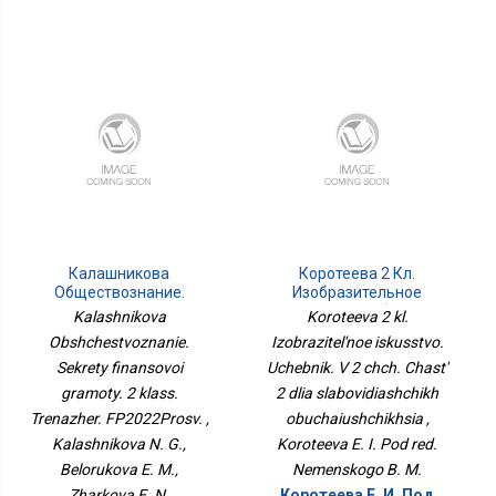
Калашникова
Коротеева 2 Кл.
Обществознание.
Изобразительное
Секреты Финансовой
Искусство. Учебник. В 2
Kalashnikova
Koroteeva 2 kl.
Грамоты. 2 Класс.
Чч. Часть 2 Для
Obshchestvoznanie.
Izobrazitel'noe iskusstvo.
Тренажёр.
Слабовидящих
Sekrety finansovoi
ФП2022Просв.
Uchebnik. V 2 chch. Chast'
Обучающихся
gramoty. 2 klass.
2 dlia slabovidiashchikh
Trenazher. FP2022Prosv. ,
obuchaiushchikhsia ,
Kalashnikova N. G.,
Koroteeva E. I. Pod red.
Belorukova E. M.,
Nemenskogo B. M.
Zharkova E. N.
Коротеева Е. И. Под