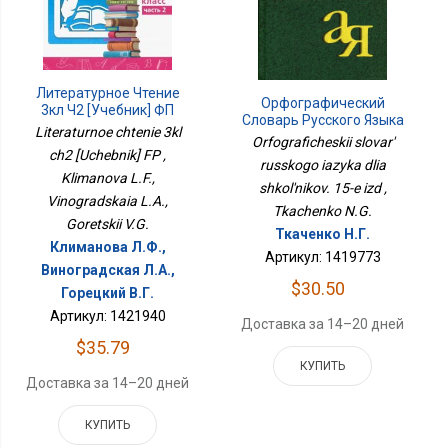
Литературное Чтение
Орфографический
3кл Ч2 [Учебник] ФП
Словарь Русского Языка
Literaturnoe chtenie 3kl
Для Школьников. 15-Е
Orfograficheskii slovar'
Изд
ch2 [Uchebnik] FP ,
russkogo iazyka dlia
Klimanova L.F.,
shkol'nikov. 15-e izd ,
Vinogradskaia L.A.,
Tkachenko N.G.
Goretskii V.G.
Ткаченко Н.Г.
Климанова Л.Ф.,
Артикул: 1419773
Виноградская Л.А.,
$30.50
Горецкий В.Г.
Артикул: 1421940
Доставка за 14–20 дней
$35.79
КУПИТЬ
Доставка за 14–20 дней
КУПИТЬ