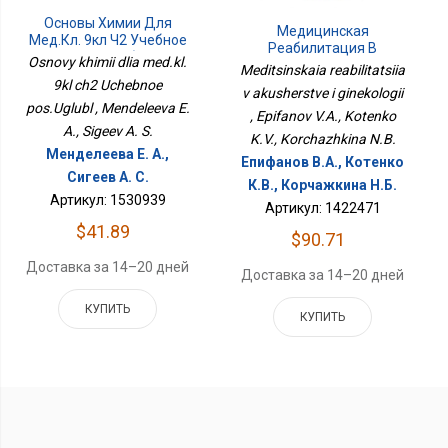
Основы Химии Для
Медицинская
Мед.кл. 9кл Ч2 Учебное
Реабилитация В
Пос.Углубл
Osnovy khimii dlia med.kl.
Акушерстве И
Meditsinskaia reabilitatsiia
Гинекологии
9kl ch2 Uchebnoe
v akusherstve i ginekologii
pos.Uglubl , Mendeleeva E.
, Epifanov V.A., Kotenko
A., Sigeev A. S.
K.V., Korchazhkina N.B.
Менделеева Е. А.,
Епифанов В.А., Котенко
Сигеев А. С.
К.В., Корчажкина Н.Б.
Артикул: 1530939
Артикул: 1422471
$41.89
$90.71
Доставка за 14–20 дней
Доставка за 14–20 дней
КУПИТЬ
КУПИТЬ