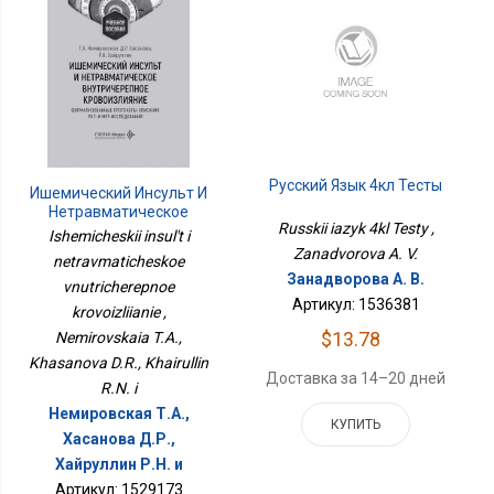
Русский Язык 4кл Тесты
Ишемический Инсульт И
Нетравматическое
Russkii iazyk 4kl Testy ,
Внутричерепное
Ishemicheskii insul't i
Кровоизлияние
Zanadvorova A. V.
netravmaticheskoe
Занадворова А. В.
vnutricherepnoe
Артикул: 1536381
krovoizliianie ,
$13.78
Nemirovskaia T.A.,
Khasanova D.R., Khairullin
Доставка за 14–20 дней
R.N. i
Немировская Т.А.,
КУПИТЬ
Хасанова Д.Р.,
Хайруллин Р.Н. и
Артикул: 1529173