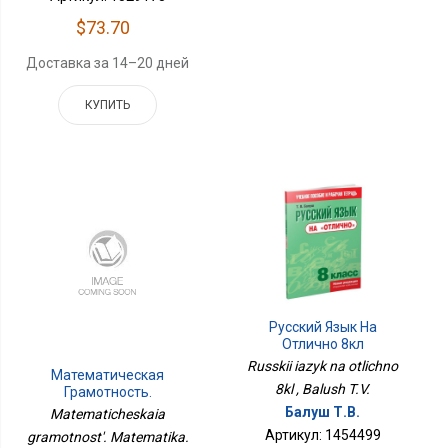
$73.70
Доставка за 14–20 дней
КУПИТЬ
Русский Язык На
Отлично 8кл
Russkii iazyk na otlichno
Математическая
8kl , Balush T.V.
Грамотность.
Математика. Развитие.
Балуш Т.В.
Matematicheskaia
Диагностика. 1-2
Артикул: 1454499
gramotnost'. Matematika.
КлассПросв.