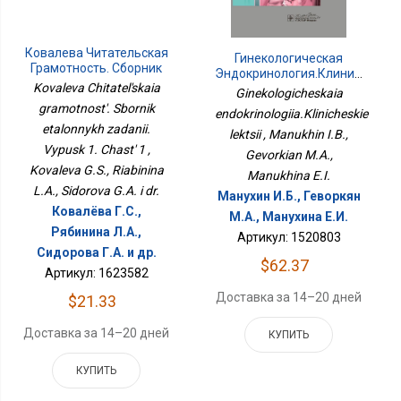
Ковалева Читательская
Гинекологическая
Грамотность. Сборник
Эндокринология.Клинические
Эталонных Заданий.
Kovaleva Chitatel'skaia
Лекции
Ginekologicheskaia
Выпуск 1. Часть 1
gramotnost'. Sbornik
endokrinologiia.Klinicheskie
etalonnykh zadanii.
lektsii , Manukhin I.B.,
Vypusk 1. Chast' 1 ,
Gevorkian M.A.,
Kovaleva G.S., Riabinina
Manukhina E.I.
L.A., Sidorova G.A. i dr.
Манухин И.Б., Геворкян
Ковалёва Г.С.,
М.А., Манухина Е.И.
Рябинина Л.А.,
Артикул: 1520803
Сидорова Г.А. и др.
$62.37
Артикул: 1623582
Доставка за 14–20 дней
$21.33
Доставка за 14–20 дней
КУПИТЬ
КУПИТЬ