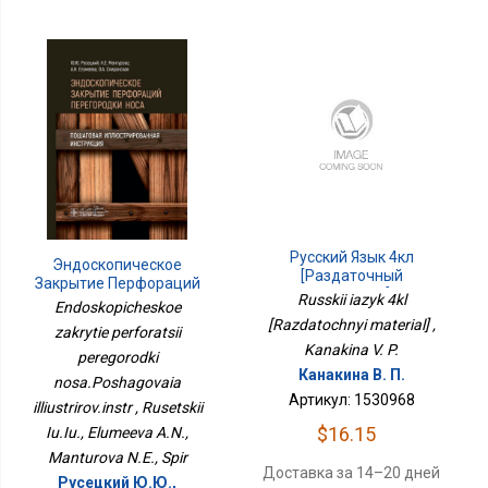
Русский Язык 4кл
Эндоскопическое
[Раздаточный
Закрытие Перфораций
Материал]
Russkii iazyk 4kl
Перегородки
Endoskopicheskoe
Носа.Пошаговая
[Razdatochnyi material] ,
zakrytie perforatsii
Иллюстриров.инстр
Kanakina V. P.
peregorodki
Канакина В. П.
nosa.Poshagovaia
Артикул: 1530968
illiustrirov.instr , Rusetskii
$16.15
Iu.Iu., Elumeeva A.N.,
Manturova N.E., Spir
Доставка за 14–20 дней
Русецкий Ю.Ю.,