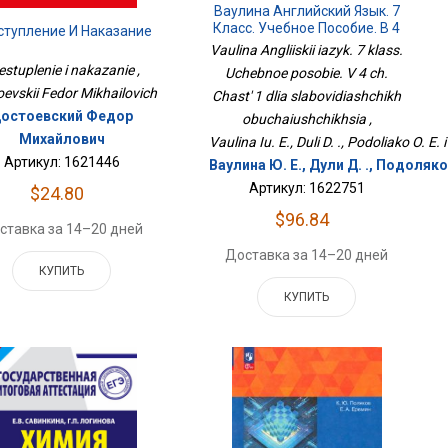
Ваулина Английский Язык. 7
Класс. Учебное Пособие. В 4
ступление И Наказание
Ч. Часть 1 Для
Vaulina Angliiskii iazyk. 7 klass.
Слабовидящих
estuplenie i nakazanie ,
Uchebnoe posobie. V 4 ch.
Обучающихся
evskii Fedor Mikhailovich
Chast' 1 dlia slabovidiashchikh
остоевский Федор
obuchaiushchikhsia ,
Михайлович
Vaulina Iu. E., Duli D. ., Podoliako O. E. i
Артикул: 1621446
Ваулина Ю. Е., Дули Д. ., Подоляко 
Артикул: 1622751
$24.80
$96.84
ставка за 14–20 дней
Доставка за 14–20 дней
КУПИТЬ
КУПИТЬ