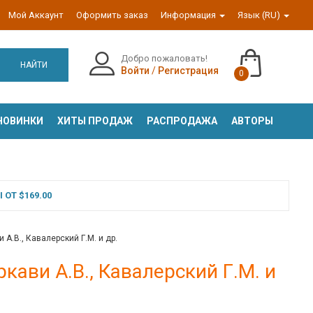
Мой Аккаунт
Оформить заказ
Информация
Язык (RU)
Добро пожаловать!
НАЙТИ
Войти
/
Регистрация
0
НОВИНКИ
ХИТЫ ПРОДАЖ
РАСПРОДАЖА
АВТОРЫ
ОТ $169.00
А.В., Кавалерский Г.М. и др.
кави А.В., Кавалерский Г.М. и