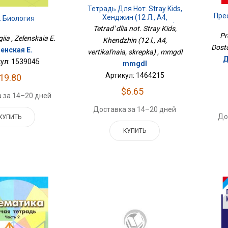
Тетрадь Для Нот. Stray Kids,
Пре
Хенджин (12 Л., А4,
. Биология
Вертикальная, Скрепка)
Tetrad' dlia not. Stray Kids,
Pr
iia , Zelenskaia E.
Khendzhin (12 l., A4,
Dosto
енская Е.
vertikal'naia, skrepka) , mmgdl
Д
ул: 1539045
mmgdl
Артикул: 1464215
19.80
$6.65
 за 14–20 дней
Доставка за 14–20 дней
До
КУПИТЬ
КУПИТЬ