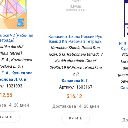
 5кл Ч2 [Рабочая
Канакина Школа России Рус.
етрадь]
Язык 3 Кл. Рабочая Тетрадь.
ЕГЭ.
В Двух Частях.Часть
tika 5kl ch2
Kanakina Shkola Rossii Rus.
Кур
2ФП2019 ИП Просв.
aia tetrad'] ,
Для
iazyk 3 kl. Rabochaia tetrad'. V
EGE
Госу
 E. A., Kuznetsova
dvukh chastiakh.Chast'
kurs
Roslova L. O. i
2FP2019 IP Prosv. , Kanakina
dl
Е. А., Кузнецова
V. P.
gosu
Рослова Л. О. и
Канакина В. П.
Savi
ул: 1321893
Артикул: 1603167
Сав
12.55
$16.12
 за 14–20 дней
Доставка за 14–20 дней
КУПИТЬ
КУПИТЬ
До