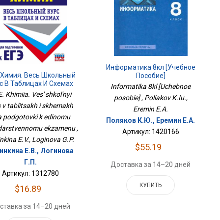
Информатика 8кл [Учебное
 Химия. Весь Школьный
Пособие]
с В Таблицах И Схемах
Informatika 8kl [Uchebnoe
 Подготовки К Единому
. Khimiia. Ves' shkol'nyi
posobie] , Poliakov K.Iu.,
дарственному Экзамену
 v tablitsakh i skhemakh
Eremin E.A.
ia podgotovki k edinomu
Поляков К.Ю., Еремин Е.А.
darstvennomu ekzamenu ,
Артикул: 1420166
nkina E.V., Loginova G.P.
$55.19
инкина Е.В., Логинова
Г.П.
Доставка за 14–20 дней
Артикул: 1312780
КУПИТЬ
$16.89
ставка за 14–20 дней