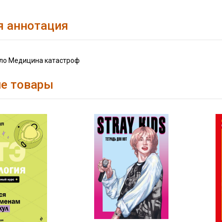
я аннотация
ло Медицина катастроф
е товары