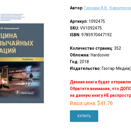
Автор:
Гаркави А.В., Кавалерски
Артикул:
1092475
SKU:
VV1092475
ISBN:
9785970447192
Количество страниц:
352
Обложка:
Hardcover
Год:
2018
Издательство:
Гэотар-Медиа(
Данная книга будет отправлен
Обратите внимание, что ДО
на данную книгу НЕ распрост
Ваша цена:
$41.76
КУПИТЬ