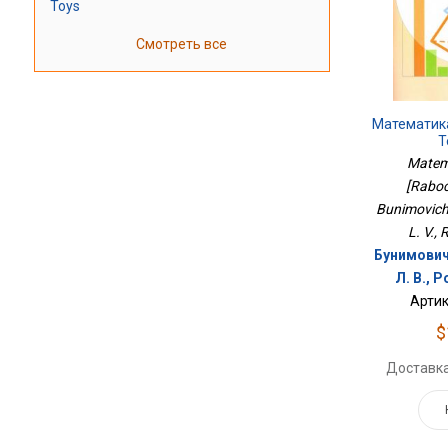
Toys
Смотреть все
Математика
Т
Matema
[Raboch
Bunimovich
L. V., 
Бунимович 
Л. В., 
Артик
$
Доставка