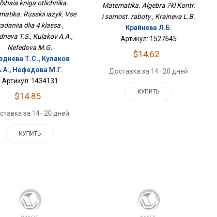
 Задания Для 4 Класса
'shaia kniga otlichnika.
Matematika. Algebra 7kl Kontr.
atika. Russkii iazyk. Vse
i samost. raboty , Kraineva L.B.
adaniia dlia 4 klassa ,
Крайнева Л.Б.
neva T.S., Kulakov A.A.,
Артикул: 1527645
Nefedova M.G.
$14.62
зднева Т.С., Кулаков
А.А., Нефедова М.Г.
Доставка за 14–20 дней
Артикул: 1434131
КУПИТЬ
$14.85
ставка за 14–20 дней
КУПИТЬ