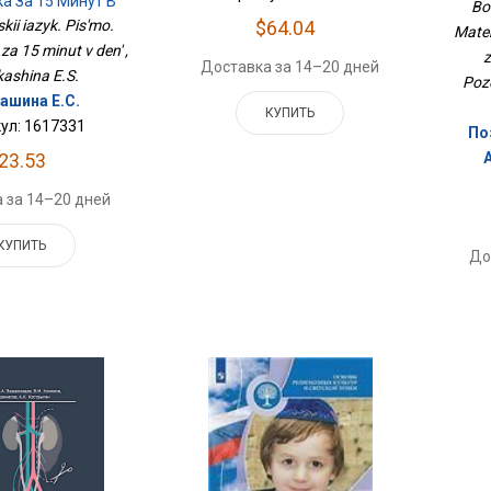
Все
а За 15 Минут В
Bol
День
$64.04
kii iazyk. Pis'mo.
Matem
a 15 minut v den' ,
z
Доставка за 14–20 дней
kashina E.S.
Pozd
ашина Е.С.
КУПИТЬ
ул: 1617331
По
23.53
 за 14–20 дней
КУПИТЬ
До