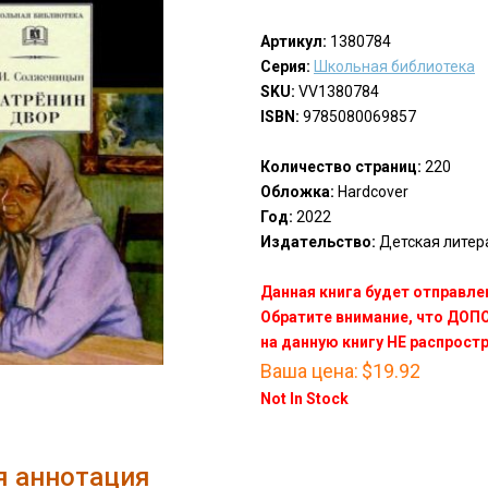
Артикул:
1380784
Серия:
Школьная библиотека
SKU:
VV1380784
ISBN:
9785080069857
Количество страниц:
220
Обложка:
Hardcover
Год:
2022
Издательство:
Детская литерат
Данная книга будет отправлен
Обратите внимание, что ДО
на данную книгу НЕ распрост
Ваша цена:
$19.92
Not In Stock
я аннотация