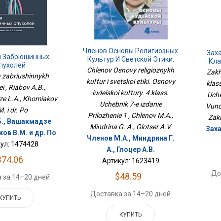
Членов Основы Религиозных
Заха
я Забрюшинных
Культур И Светской Этики.
Кла
пухолей
Основы Иудейской Культуры.
Уч
Chlenov Osnovy religioznykh
Zakh
a zabriushinnykh
4 Класс. Учебник 7-Е
Сери
kul'tur i svetskoi etiki. Osnovy
klass
Издание Приложение 1
i , Riabov A.B.,
iudeiskoi kul'tury. 4 klass.
Uche
e L.A., Khomiakov
Uchebnik 7-e izdanie
Vunde
M. i dr. Po
Prilozhenie 1 , Chlenov M.A.,
Zakh
Б., Вашакмадзе
Mindrina G. A., Glotser A.V.
Заха
ков В.М. и др. По
Членов М.А., Миндрина Г.
ул: 1474428
А., Глоцер А.В.
374.06
Артикул: 1623419
До
$48.59
 за 14–20 дней
Доставка за 14–20 дней
КУПИТЬ
КУПИТЬ