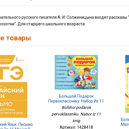
чательного русского писателя А. И. Солженицына входят рассказы 
охотки". Для старшего школьного возраста.
е товары
Большой Подарок
Первокласснику. Набор Из 11
Книг
Bol'shoi podarok
pervoklassniku. Nabor iz 11
Бол
knig
Мат
кий Язык. Письмо.
Артикул: 1428418