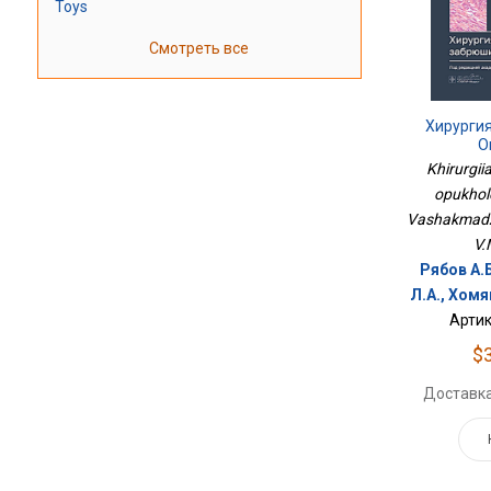
Toys
Смотреть все
Хирурги
О
Khirurgii
opukhole
Vashakmadz
V.
Рябов А.
Л.А., Хомя
Артик
$
Доставка