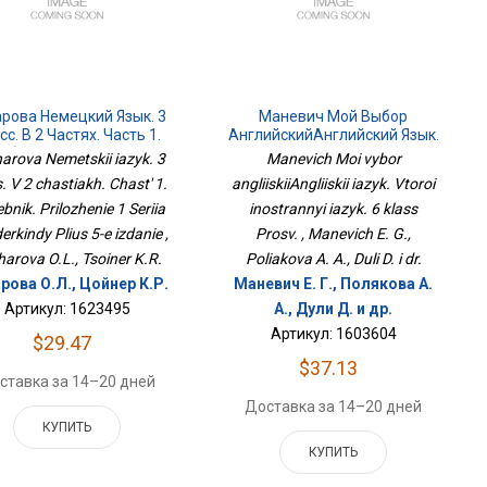
рова Немецкий Язык. 3
Маневич Мой Выбор
сс. В 2 Частях. Часть 1.
АнглийскийАнглийский Язык.
ебник. Приложение 1
Второй Иностранный Язык. 6
arova Nemetskii iazyk. 3
Manevich Moi vybor
я Вундеркинды Плюс 5-
Класс Просв.
. V 2 chastiakh. Chast' 1.
angliiskiiAngliiskii iazyk. Vtoroi
Е Издание
bnik. Prilozhenie 1 Seriia
inostrannyi iazyk. 6 klass
rkindy Plius 5-e izdanie ,
Prosv. , Manevich E. G.,
arova O.L., Tsoiner K.R.
Poliakova A. A., Duli D. i dr.
рова О.Л., Цойнер К.Р.
Маневич Е. Г., Полякова А.
Артикул: 1623495
А., Дули Д. и др.
Артикул: 1603604
$29.47
$37.13
ставка за 14–20 дней
Доставка за 14–20 дней
КУПИТЬ
КУПИТЬ