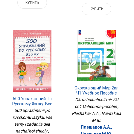
КУПИТЬ
КУПИТЬ
Окружающий Мир 2кл
Ч1 Учебное Пособие
500 Упражнений По
Okruzhaiushchii mir 2kl
Русскому Языку: Все
ch1 Uchebnoe posobie ,
Темы И Задания Для
500 uprazhnenii po
Pleshakov A.A., Novitskaia
Начальной Школы
russkomu iazyku: vse
M.Iu.
temy i zadaniia dlia
Плешаков А.А.,
nachal'noi shkoly ,