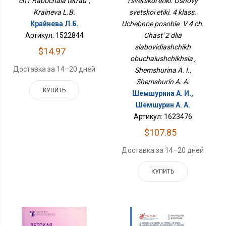
ch1 Rabochaia tetrad' ,
i svetskoi etiki. Osnovy
Пособие. В 4 Ч. Часть 2
Kraineva L.B.
svetskoi etiki. 4 klass.
Для Слабовидящих
Обучающихся
Крайнева Л.Б.
Uchebnoe posobie. V 4 ch.
Артикул: 1522844
Chast' 2 dlia
slabovidiashchikh
$14.97
obuchaiushchikhsia ,
Доставка за 14–20 дней
Shemshurina A. I.,
Shemshurin A. A.
КУПИТЬ
Шемшурина А. И.,
Шемшурин А. А.
Артикул: 1623476
$107.85
Доставка за 14–20 дней
КУПИТЬ