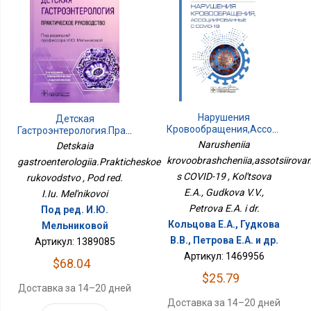
Нарушения
Детская
Кровообращения,ассоцииров
Гастроэнтерология.Практическое
С COVID-19
Руководство
Narusheniia
Detskaia
krovoobrashcheniia,assotsiirova
gastroenterologiia.Prakticheskoe
s COVID-19 , Kol'tsova
rukovodstvo , Pod red.
E.A., Gudkova V.V.,
I.Iu. Mel'nikovoi
Petrova E.A. i dr.
Под ред. И.Ю.
Кольцова Е.А., Гудкова
Мельниковой
В.В., Петрова Е.А. и др.
Артикул: 1389085
Артикул: 1469956
$68.04
$25.79
Доставка за 14–20 дней
Доставка за 14–20 дней