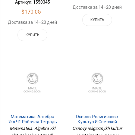
Артикул: 1550345
Доставка за 14–20 дней
$170.05
КУПИТЬ
Доставка за 14–20 дней
КУПИТЬ
Математика. Алгебра
Основы Религиозных
7кл Ч1 Рабочая Тетрадь
Культур И Светской
Этики. Основы Светской
Matematika. Algebra 7kl
Osnovy religioznykh kul'tur
Этики. 4 Класс. Учебное