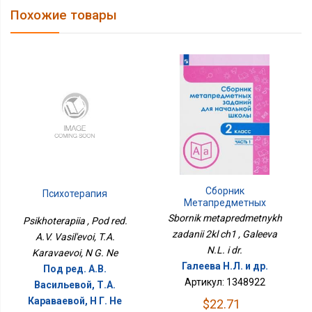
Похожие товары
Сборник
Психотерапия
Метапредметных
Заданий 2кл Ч1
Sbornik metapredmetnykh
Psikhoterapiia , Pod red.
zadanii 2kl ch1 , Galeeva
A.V. Vasil'evoi, T.A.
N.L. i dr.
Karavaevoi, N G. Ne
Галеева Н.Л. и др.
Под ред. А.В.
Артикул: 1348922
Васильевой, Т.А.
Караваевой, Н Г. Не
$22.71