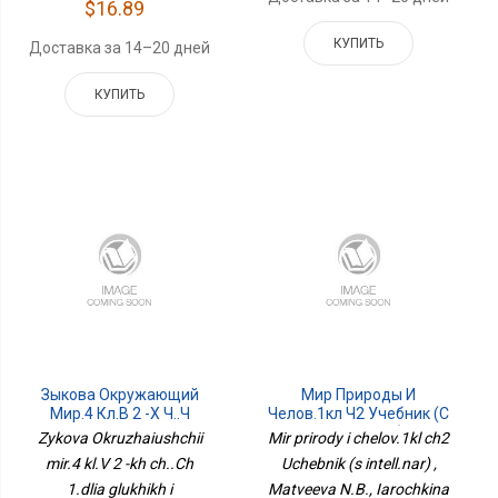
$16.89
КУПИТЬ
Доставка за 14–20 дней
КУПИТЬ
Зыкова Окружающий
Мир Природы И
Мир.4 Кл.В 2 -х Ч..Ч
Челов.1кл Ч2 Учебник (с
1.для Глухих И
Интелл.нар)
Zykova Okruzhaiushchii
Mir prirody i chelov.1kl ch2
Слабослышащих
mir.4 kl.V 2 -kh ch..Ch
Uchebnik (s intell.nar) ,
ОбучающихсяФП2022Просв.
1.dlia glukhikh i
Matveeva N.B., Iarochkina