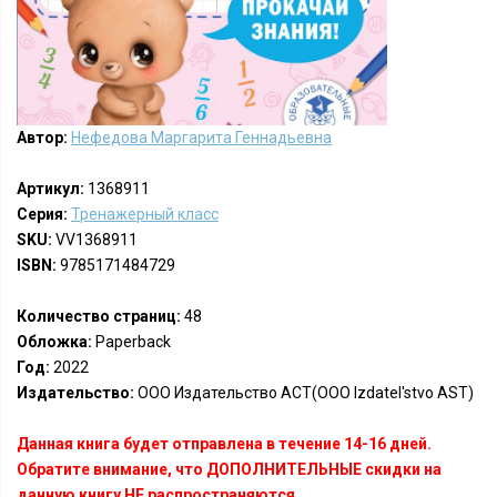
Автор:
Нефедова Маргарита Геннадьевна
Артикул:
1368911
Серия:
Тренажерный класс
SKU:
VV1368911
ISBN:
9785171484729
Количество страниц:
48
Обложка:
Paperback
Год:
2022
Издательство:
ООО Издательство АСТ(OOO Izdatel'stvo AST)
Данная книга будет отправлена в течение 14-16 дней.
Обратите внимание, что ДОПОЛНИТЕЛЬНЫЕ скидки на
данную книгу НЕ распространяются.