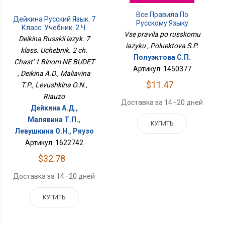
Все Правила По
Дейкина Русский Язык. 7
Русскому Языку
Класс. Учебник. 2 Ч.
Vse pravila po russkomu
Часть 1 Бином НЕ БУДЕТ
Deikina Russkii iazyk. 7
iazyku , Poluektova S.P.
klass. Uchebnik. 2 ch.
Полуэктова С.П.
Chast' 1 Binom NE BUDET
Артикул: 1450377
, Deikina A.D., Maliavina
$11.47
T.P., Levushkina O.N.,
Riauzo
Доставка за 14–20 дней
Дейкина А.Д.,
Малявина Т.П.,
КУПИТЬ
Левушкина О.Н., Ряузо
Артикул: 1622742
$32.78
Доставка за 14–20 дней
КУПИТЬ