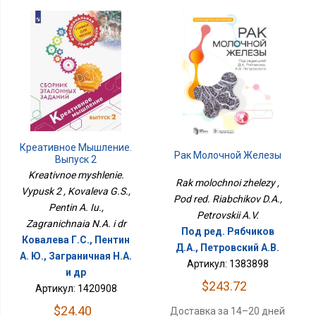
Креативное Мышление.
Рак Молочной Железы
Выпуск 2
Kreativnoe myshlenie.
Rak molochnoi zhelezy ,
Vypusk 2 , Kovaleva G.S.,
Pod red. Riabchikov D.A.,
Pentin A. Iu.,
Petrovskii A.V.
Zagranichnaia N.A. i dr
Под ред. Рябчиков
Ковалева Г.С., Пентин
Д.А., Петровский А.В.
А. Ю., Заграничная Н.А.
Артикул: 1383898
и др
$243.72
Артикул: 1420908
$24.40
Доставка за 14–20 дней