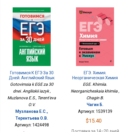
Готовимся К ЕГЭ За 30
ЕГЭ. Химия.
Дней. Английский Язык
Неорганическая Химия
Gotovimsia k EGE za 30
EGE. Khimiia.
dnei. Angliiskii iazyk ,
Neorganicheskaia khimiia ,
Muzlanova E.S., Terent'eva
Chagin B.
O.V.
Чагин Б.
Музланова Е.С.,
Артикул: 1539139
Терентьева О.В.
$15.40
Артикул: 1424498
Доставка за 14–20 дней