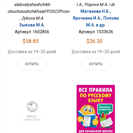
slaboslyshashchikh
I.A., Popova M.A. i dr.
obuchaiushchikhsiaFP2022Prosv.
Матвеева Н.Б.,
, Zykova M.A.
Ярочкина И.А., Попова
Зыкова М.А.
М.А. и др.
Артикул: 1602856
Артикул: 1533636
$58.85
$26.30
Доставка за 14–20 дней
Доставка за 14–20 дней
КУПИТЬ
КУПИТЬ