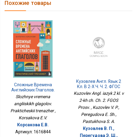
Похожие товары
Кузовлев Англ. Язык 2
Сложные Времена
Кл. В 2-Х Ч. Ч. 2. ФГОС
Английских Глаголов.
Просв.
Kuzovlev Angl. iazyk 2 kl. v
Практический Тренажер
Slozhnye vremena
2-kh ch. Ch. 2. FGOS
angliiskikh glagolov.
Prosv. , Kuzovlev V. P.,
Prakticheskii trenazher ,
Peregudova E. Sh.,
Korsakova E.V.
Pastukhova S. A.
Корсакова Е.В.
Кузовлев В. П.,
Артикул: 1616844
Перегудова Э. Ш.,