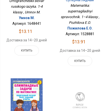
Супернаглядный
Orfograficheskii slovar'
Справочник. 1–4 Классы
Matematika:
russkogo iazyka. 1-4
supernagliadnyi
klassy , Umnov M.
spravochnik. 1–4 klassy ,
Умнов М.
Pozhilova E.O.
Артикул: 1648441
Пожилова Е.О.
$13.11
Артикул: 1528881
Доставка за 14–20 дней
$13.91
Доставка за 14–20 дней
КУПИТЬ
КУПИТЬ