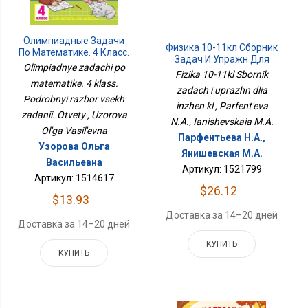
Олимпиадные Задачи
Физика 10-11кл Сборник
По Математике. 4 Класс.
Задач И Упражн Для
Подробный Разбор Всех
Olimpiadnye zadachi po
Инжен Кл
Fizika 10-11kl Sbornik
Заданий. Ответы
matematike. 4 klass.
zadach i uprazhn dlia
Podrobnyi razbor vsekh
inzhen kl , Parfent'eva
zadanii. Otvety , Uzorova
N.A., Ianishevskaia M.A.
Ol'ga Vasil'evna
Парфентьева Н.А.,
Узорова Ольга
Янишевская М.А.
Васильевна
Артикул: 1521799
Артикул: 1514617
$26.12
$13.93
Доставка за 14–20 дней
Доставка за 14–20 дней
КУПИТЬ
КУПИТЬ