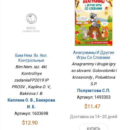
Анаграммы И Другие
Бим Нем. Яз. 4кл.
Игры Со Словами.
Контрольные
Головоломки И
Anagrammy i drugie igry
ЗаданияФП2019 ИП
Bim Nem. iaz. 4kl.
Кроссворды
ПРОСВ.
so slovami. Golovolomki i
Kontrol'nye
krossvordy , Poluektova
zadaniiaFP2019 IP
S.P.
PROSV. , Kaplina O. V.,
Полуэктова С.П.
Bakirova I. B.
Артикул: 1493303
Каплина О. В., Бакирова
$11.47
И. Б.
Артикул: 1603698
Доставка за 14–20 дней
$12.90
КУПИТЬ