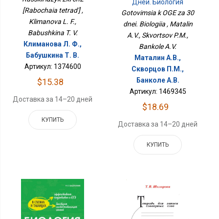
Дней. Биология
[Rabochaia tetrad'] ,
Gotovimsia k OGE za 30
Klimanova L. F.,
dnei. Biologiia , Matalin
Babushkina T. V.
A.V., Skvortsov P.M.,
Климанова Л. Ф.,
Bankole A.V.
Бабушкина Т. В.
Маталин А.В.,
Артикул: 1374600
Скворцов П.М.,
Банколе А.В.
$15.38
Артикул: 1469345
Доставка за 14–20 дней
$18.69
КУПИТЬ
Доставка за 14–20 дней
КУПИТЬ