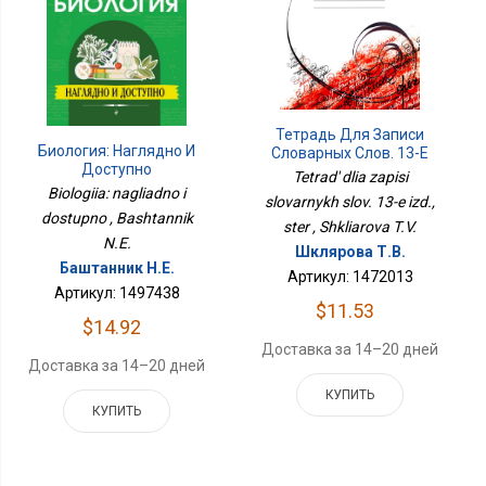
Тетрадь Для Записи
Биология: Наглядно И
Словарных Слов. 13-Е
Доступно
Изд., Стер
Tetrad' dlia zapisi
Biologiia: nagliadno i
slovarnykh slov. 13-e izd.,
dostupno , Bashtannik
ster , Shkliarova T.V.
N.E.
Шклярова Т.В.
Баштанник Н.Е.
Артикул: 1472013
Артикул: 1497438
$11.53
$14.92
Доставка за 14–20 дней
Доставка за 14–20 дней
КУПИТЬ
КУПИТЬ