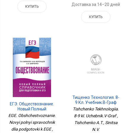
Доставка за 14–20 дней
КУПИТЬ
КУПИТЬ
Тищенко Технология. 8-
9 Кл. Учебник.В-Граф
ЕГЭ. Обществознание.
Tishchenko Tekhnologiia.
Новый Полный
Справочник Для
EGE. Obshchestvoznanie.
8-9 kl. Uchebnik.V-Graf ,
Подготовки К ЕГЭ
Novyi polnyi spravochnik
Tishchenko A.T., Sinitsa
dlia podgotovki k EGE ,
N.V.