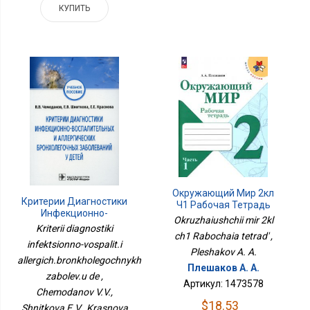
КУПИТЬ
Окружающий Мир 2кл
Критерии Диагностики
Ч1 Рабочая Тетрадь
Инфекционно-
Okruzhaiushchii mir 2kl
Воспалит.и
Kriterii diagnostiki
ch1 Rabochaia tetrad' ,
Аллергич.бронхолегочных
infektsionno-vospalit.i
Заболев.у Де
Pleshakov A. A.
allergich.bronkholegochnykh
Плешаков А. А.
zabolev.u de ,
Артикул: 1473578
Chemodanov V.V.,
$18.53
Shnitkova E.V., Krasnova