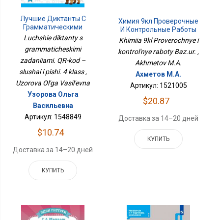
Лучшие Диктанты С
Химия 9кл Проверочные
Грамматическими
И Контрольные Работы
Заданиями. QR-Код –
Баз.ур.
Luchshie diktanty s
Khimiia 9kl Proverochnye i
Слушай И Пиши. 4 Класс
grammaticheskimi
kontrol'nye raboty Baz.ur. ,
zadaniiami. QR-kod –
Akhmetov M.A.
slushai i pishi. 4 klass ,
Ахметов М.А.
Uzorova Ol'ga Vasil'evna
Артикул: 1521005
Узорова Ольга
$20.87
Васильевна
Артикул: 1548849
Доставка за 14–20 дней
$10.74
КУПИТЬ
Доставка за 14–20 дней
КУПИТЬ