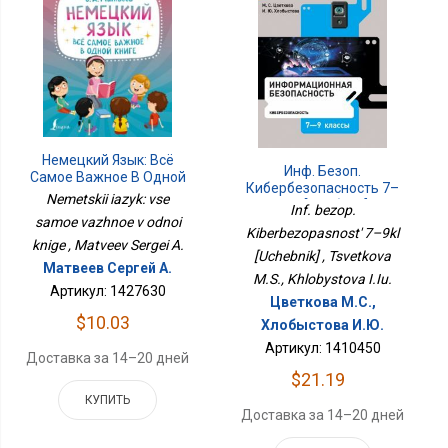
Немецкий Язык: Всё
Инф. Безоп.
Самое Важное В Одной
Кибербезопасность 7–
Книге
Nemetskii iazyk: vse
9кл [Учебник]
Inf. bezop.
samoe vazhnoe v odnoi
Kiberbezopasnost' 7–9kl
knige , Matveev Sergei A.
[Uchebnik] , Tsvetkova
Матвеев Сергей А.
M.S., Khlobystova I.Iu.
Артикул: 1427630
Цветкова М.С.,
$10.03
Хлобыстова И.Ю.
Артикул: 1410450
Доставка за 14–20 дней
$21.19
КУПИТЬ
Доставка за 14–20 дней