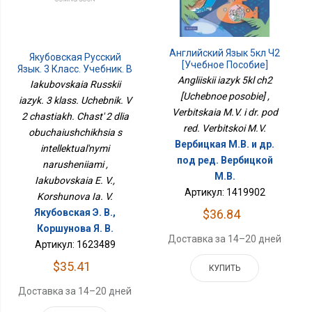
Английский Язык 5кл Ч2
Якубовская Русский
[Учебное Пособие]
Язык. 3 Класс. Учебник. В
Angliiskii iazyk 5kl ch2
2 Частях. Часть 2 Для
Iakubovskaia Russkii
Обучающихся С
[Uchebnoe posobie] ,
iazyk. 3 klass. Uchebnik. V
Интеллектуальными
Verbitskaia M.V. i dr. pod
2 chastiakh. Chast' 2 dlia
Нарушениями
red. Verbitskoi M.V.
obuchaiushchikhsia s
Вербицкая М.В. и др.
intellektual'nymi
под ред. Вербицкой
narusheniiami ,
М.В.
Iakubovskaia E. V.,
Артикул: 1419902
Korshunova Ia. V.
$36.84
Якубовская Э. В.,
Коршунова Я. В.
Доставка за 14–20 дней
Артикул: 1623489
$35.41
КУПИТЬ
Доставка за 14–20 дней