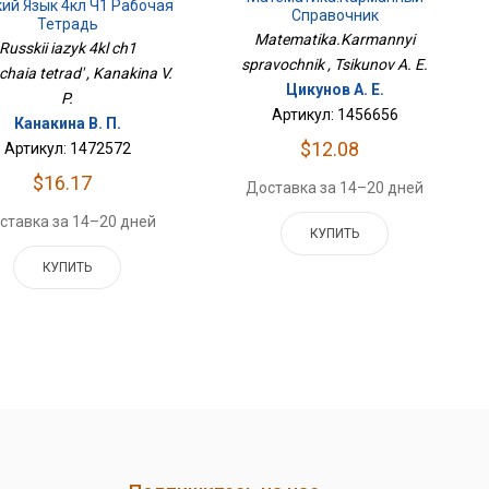
кий Язык 4кл Ч1 Рабочая
Справочник
Тетрадь
Matematika.Karmannyi
Russkii iazyk 4kl ch1
spravochnik , Tsikunov A. E.
haia tetrad' , Kanakina V.
Цикунов А. Е.
P.
Артикул: 1456656
Канакина В. П.
$12.08
Артикул: 1472572
$16.17
Доставка за 14–20 дней
ставка за 14–20 дней
КУПИТЬ
КУПИТЬ