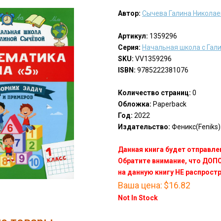
Автор:
Сычева Галина Никола
Артикул:
1359296
Серия:
Начальная школа с Гал
SKU:
VV1359296
ISBN:
9785222381076
Количество страниц:
0
Обложка:
Paperback
Год:
2022
Издательство:
Феникс(Feniks)
Данная книга будет отправлен
Обратите внимание, что ДО
на данную книгу НЕ распрост
Ваша цена:
$16.82
Not In Stock