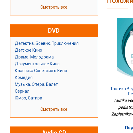
Похожи
Смотреть все
DVD
Детектив. Боевик. Приключения
Детское Кино
Драма. Мелодрама
Документальное Кино
Классика Советского Кино
Комедия
Музыка. Опера. Балет
Тактика Ве
Сериал
Пе
Юмор, Сатира
Taktika ve
pediatri
Смотреть все
Zaplatnikov
Под
Audio CD