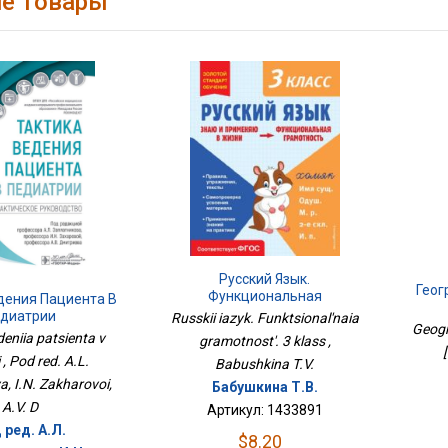
е товары
Русский Язык.
Геог
Функциональная
дения Пациента В
Грамотность. 3 Класс
диатрии
Russkii iazyk. Funktsional'naia
Geogr
deniia patsienta v
gramotnost'. 3 klass ,
i , Pod red. A.L.
Babushkina T.V.
a, I.N. Zakharovoi,
Бабушкина Т.В.
A.V. D
Артикул: 1433891
 ред. А.Л.
$8.20