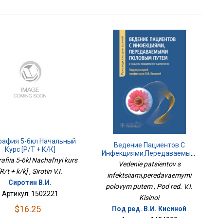
рафия 5-6кл Начальный
Ведение Пациентов С
Курс [Р/т + К/к]
Инфекциями,передаваемыми
afiia 5-6kl Nachal'nyi kurs
Половым Путем
Vedenie patsientov s
[R/t + k/k] , Sirotin V.I.
infektsiiami,peredavaemymi
Сиротин В.И.
polovym putem , Pod red. V.I.
Артикул: 1502221
Kisinoi
$16.25
Под ред. В.И. Кисиной