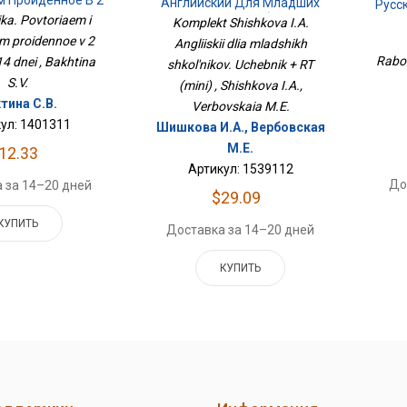
м Пройденное В 2
Английский Для Младших
Русс
е За 14 Дней
Школьников. Учебник + РТ
a. Povtoriaem i
Komplekt Shishkova I.A.
(мини)
em proidennoe v 2
Angliiskii dlia mladshikh
Raboc
14 dnei , Bakhtina
shkol'nikov. Uchebnik + RT
S.V.
(mini) , Shishkova I.A.,
тина С.В.
Verbovskaia M.E.
ул: 1401311
Шишкова И.А., Вербовская
М.Е.
12.33
Артикул: 1539112
До
 за 14–20 дней
$29.09
КУПИТЬ
Доставка за 14–20 дней
КУПИТЬ