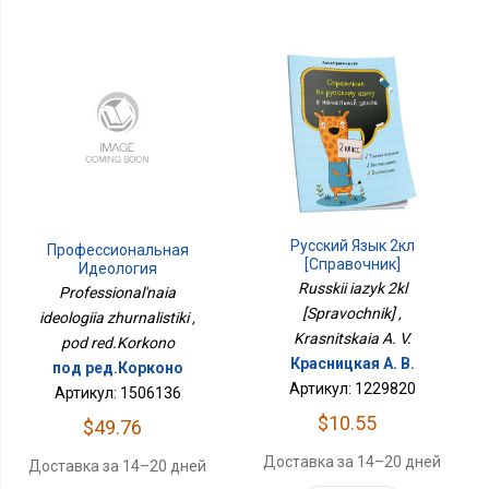
Русский Язык 2кл
Профессиональная
[Справочник]
Идеология
Журналистики
Russkii iazyk 2kl
Professional'naia
[Spravochnik] ,
ideologiia zhurnalistiki ,
Krasnitskaia A. V.
pod red.Korkono
Красницкая А. В.
под ред.Корконо
Артикул: 1229820
Артикул: 1506136
$10.55
$49.76
Доставка за 14–20 дней
Доставка за 14–20 дней