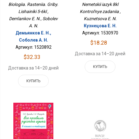
Biologiia. Rasteniia. Griby.
Nemetskii iazyk 8kl
Lishainiki 5-6kl ,
Kontrol'nye zadaniia ,
Dem'iankov E. N., Sobolev
Kuznetsova E. N.
A. N.
Кузнецова Е. Н.
Демьянков Е. Н.,
Артикул: 1530970
Соболев А. Н.
$18.28
Артикул: 1520892
Доставка за 14–20 дней
$32.33
КУПИТЬ
Доставка за 14–20 дней
КУПИТЬ