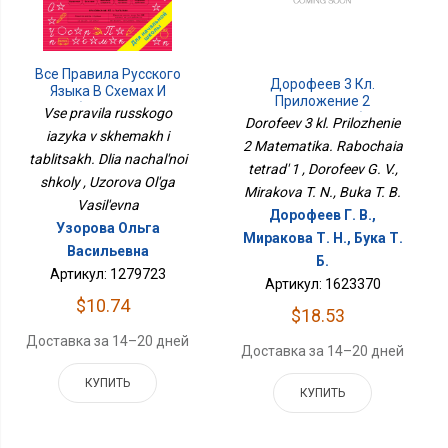
Все Правила Русского
Дорофеев 3 Кл.
Языка В Схемах И
Приложение 2
Таблицах. Для
Vse pravila russkogo
Математика. Рабочая
Dorofeev 3 kl. Prilozhenie
Начальной Школы
Тетрадь 1
iazyka v skhemakh i
2 Matematika. Rabochaia
tablitsakh. Dlia nachal'noi
tetrad' 1 , Dorofeev G. V.,
shkoly , Uzorova Ol'ga
Mirakova T. N., Buka T. B.
Vasil'evna
Дорофеев Г. В.,
Узорова Ольга
Миракова Т. Н., Бука Т.
Васильевна
Б.
Артикул: 1279723
Артикул: 1623370
$10.74
$18.53
Доставка за 14–20 дней
Доставка за 14–20 дней
КУПИТЬ
КУПИТЬ