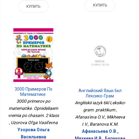
КУПИТЬ
КУПИТЬ
3000 Примеров По
Английский Язык 6кл
Математике.
Лексико-Грам.
Определяем Время По
Практикум
3000 primerov po
Angliiskii iazyk 6kl Leksiko-
Часам. 2 Класс
matematike. Opredeliaem
gram. praktikum ,
vremia po chasam. 2 klass
Afanas'eva O.V., Mikheeva
, Uzorova Ol'ga Vasil'evna
I.V., Baranova K.M.
Узорова Ольга
Афанасьева О.В.,
Васильевна
Михеева И.В., Баранова