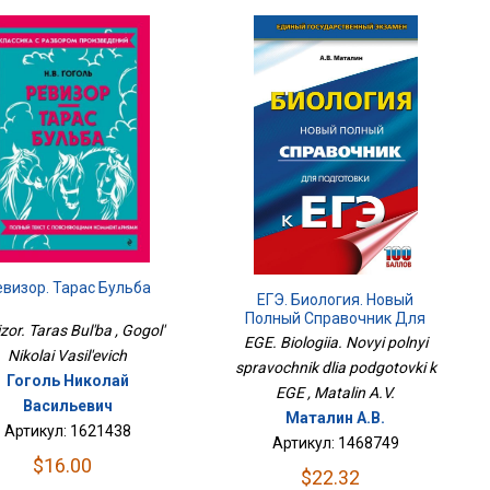
евизор. Тарас Бульба
ЕГЭ. Биология. Новый
Полный Справочник Для
zor. Taras Bul'ba , Gogol'
Подготовки К ЕГЭ
EGE. Biologiia. Novyi polnyi
Nikolai Vasil'evich
spravochnik dlia podgotovki k
Гоголь Николай
EGE , Matalin A.V.
Васильевич
Маталин А.В.
Артикул: 1621438
Артикул: 1468749
$16.00
$22.32