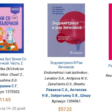
ка 2кл Уроки Со
Эндометриоз И Рак
чкой. Часть 2
Р
Яичников
ka 2kl Uroki so
Endometrioz i rak iaichnikov ,
hkoi. Chast' 2 ,
Revi
Levakov S.A., Antipova N.V.,
ushina S.G.
Zairat'iants O.V., Sheshu
ушина С.Г.
Леваков С.А., Антипова
ул: 1375502
Н.В., Зайратьянц О.В., Шешу
11.65
Артикул: 1394961
 за 14–20 дней
$57.22