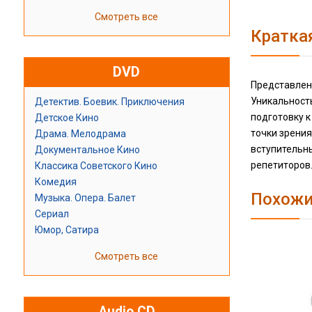
Смотреть все
Кратка
DVD
Представлен
Уникальность
Детектив. Боевик. Приключения
подготовку к
Детское Кино
точки зрени
Драма. Мелодрама
вступительн
Документальное Кино
репетиторов
Классика Советского Кино
Комедия
Похожи
Музыка. Опера. Балет
Сериал
Юмор, Сатира
Смотреть все
Audio CD