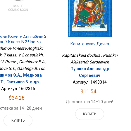
мов Вместе Английский
к. 7 Класс. В 2 Частях.
Капитанская Дочка
Часть 2 Просв.
himov Vmeste Angliiskii
k. 7 klass. V 2 chastiakh.
Kapitanskaia dochka , Pushkin
' 2 Prosv. , Gashimov E.A.,
Aleksandr Sergeevich
va S.T., Gastings B. i dr.
Пушкин Александр
шимов Э.А., Меднова
Сергеевич
.Т., Гастингс Б. и др.
Артикул: 1493014
Артикул: 1602315
$11.54
$34.26
Доставка за 14–20 дней
ставка за 14–20 дней
КУПИТЬ
КУПИТЬ