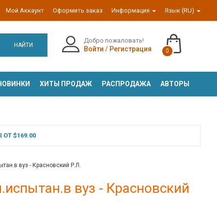
Мой Аккаунт
Оформить заказ
Информация
Язык (RU)
Добро пожаловать!
НАЙТИ
Войти
/
Регистрация
0
НОВИНКИ
ХИТЫ ПРОДАЖ
РАСПРОДАЖА
АВТОРЫ
ОТ $169.00
ан.в вуз - Красновский Р.Л.
.испытан.в вуз - Красновский