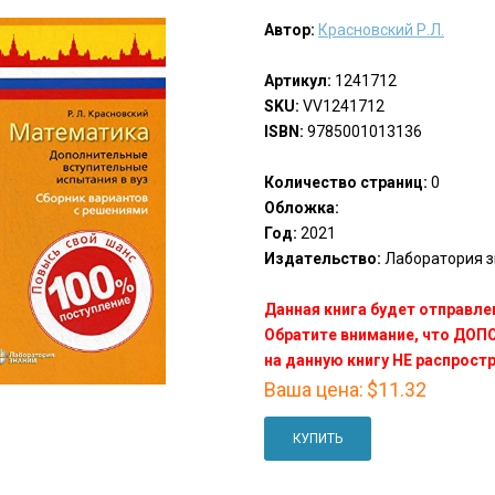
Автор:
Красновский Р.Л.
Артикул:
1241712
SKU:
VV1241712
ISBN:
9785001013136
Количество страниц:
0
Обложка:
Год:
2021
Издательство:
Лаборатория зн
Данная книга будет отправлен
Обратите внимание, что ДО
на данную книгу НЕ распрост
Ваша цена:
$11.32
КУПИТЬ