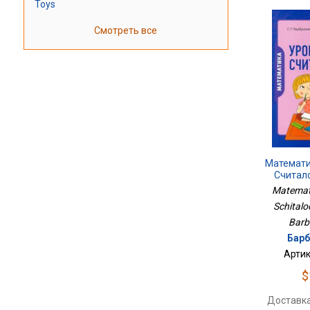
Toys
Смотреть все
Математи
Считало
Matemati
Schitaloc
Barb
Барб
Артик
$
Доставка