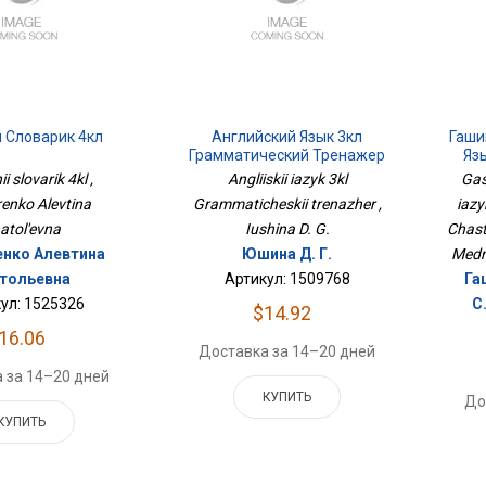
 Словарик 4кл
Английский Язык 3кл
Гаши
Грамматический Тренажер
Язы
 slovarik 4kl ,
Angliiskii iazyk 3kl
Gas
enko Alevtina
Grammaticheskii trenazher ,
iazy
atol'evna
Iushina D. G.
Chast
нко Алевтина
Юшина Д. Г.
Medno
тольевна
Артикул: 1509768
Га
ул: 1525326
С
$14.92
16.06
Доставка за 14–20 дней
 за 14–20 дней
КУПИТЬ
До
КУПИТЬ