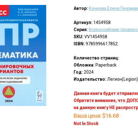
Автор:
Коннова Елена Генриев
Артикул:
1454958
Серия:
Всероссийские провер
SKU:
VV1454958
ISBN:
9785996617852
Количество страниц:
Обложка:
Paperback
Год:
2024
Издательство:
Легион(Legion)
Данная книга будет отправлен
Обратите внимание, что ДО
на данную книгу НЕ распрост
Ваша цена:
$16.68
Not In Stock