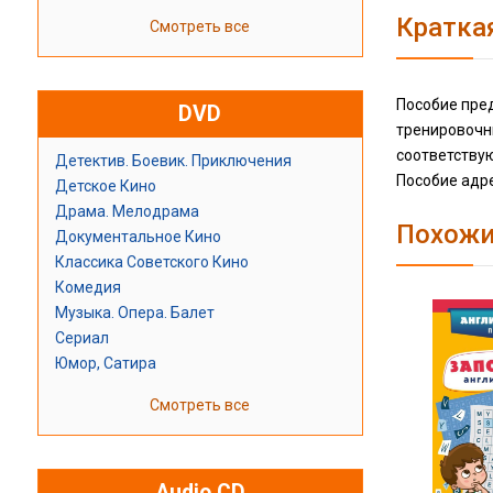
Кратка
Смотреть все
Пособие пред
DVD
тренировочны
соответству
Детектив. Боевик. Приключения
Пособие адре
Детское Кино
Драма. Мелодрама
Похожи
Документальное Кино
Классика Советского Кино
Комедия
Музыка. Опера. Балет
Сериал
Юмор, Сатира
Смотреть все
Audio CD