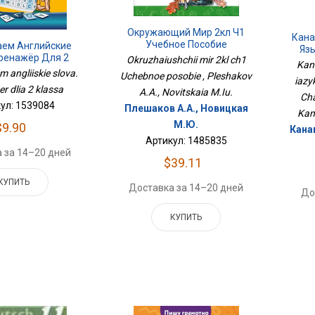
Окружающий Мир 2кл Ч1
Кана
Учебное Пособие
аем Английские
Язы
Тренажёр Для 2
Okruzhaiushchii mir 2kl ch1
Час
Kan
Класса
 angliiskie slova.
Uchebnoe posobie , Pleshakov
iazy
r dlia 2 klassa
A.A., Novitskaia M.Iu.
Cha
ул: 1539084
Плешаков А.А., Новицкая
Kana
М.Ю.
$9.90
Канак
Артикул: 1485835
 за 14–20 дней
$39.11
КУПИТЬ
Доставка за 14–20 дней
До
КУПИТЬ