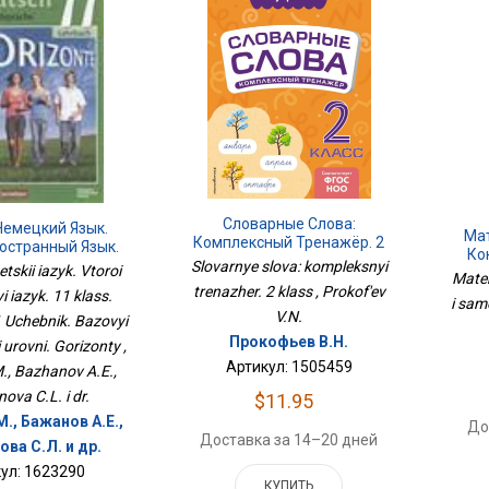
Словарные Слова:
Немецкий Язык.
Мат
Комплексный Тренажёр. 2
остранный Язык.
Ко
Класс
. Приложение 1
Slovarnye slova: kompleksnyi
tskii iazyk. Vtoroi
Matem
к. Базовый И
trenazher. 2 klass , Prokof'ev
i iazyk. 11 klass.
енный Уровни.
i sam
V.N.
1 Uchebnik. Bazovyi
оризонты
Прокофьев В.Н.
 urovni. Gorizonty ,
Артикул: 1505459
., Bazhanov A.E.,
ova C.L. i dr.
$11.95
., Бажанов А.Е.,
До
Доставка за 14–20 дней
ва C.Л. и др.
ул: 1623290
КУПИТЬ