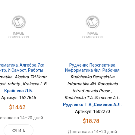
ематика. Алгебра 7кл
Рудченко Перспектива
нтр. И Самост. Работы
Информатика 4кл. Рабочая
Тетрадь Новая Просв.
atika. Algebra 7kl Kontr.
Rudchenko Perspektiva
ost. raboty , Kraineva L.B.
Informatika 4kl. Rabochaia
Крайнева Л.Б.
tetrad' novaia Prosv. ,
Артикул: 1527645
Rudchenko T.A.,Semenov A.L.
Рудченко Т.А.,Семёнов А.Л.
$14.62
Артикул: 1602270
ставка за 14–20 дней
$18.78
КУПИТЬ
Доставка за 14–20 дней