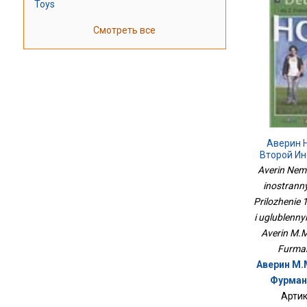
Toys
Смотреть все
Аверин 
Второй Ин
11 Класс
Averin Neme
Учебни
inostranny
Углубл
Prilozhenie 
Г
i uglublennyi
Averin M.M
Furman
Аверин М.М
Фурмано
Артик