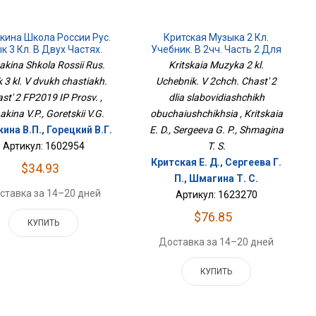
кина Школа России Рус.
Критская Музыка 2 Кл.
к 3 Кл. В Двух Частях.
Учебник. В 2чч. Часть 2 Для
ть 2 ФП2019 ИП Просв.
Слабовидящих
akina Shkola Rossii Rus.
Kritskaia Muzyka 2 kl.
Обучающихся
k 3 kl. V dvukh chastiakh.
Uchebnik. V 2chch. Chast' 2
st' 2 FP2019 IP Prosv. ,
dlia slabovidiashchikh
kina V.P., Goretskii V.G.
obuchaiushchikhsia , Kritskaia
ина В.П., Горецкий В.Г.
E. D., Sergeeva G. P., Shmagina
Артикул: 1602954
T. S.
Критская Е. Д., Сергеева Г.
$34.93
П., Шмагина Т. С.
ставка за 14–20 дней
Артикул: 1623270
$76.85
КУПИТЬ
Доставка за 14–20 дней
КУПИТЬ