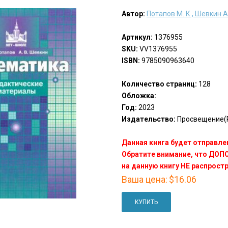
Автор:
Потапов М. К., Шевкин А.
Артикул:
1376955
SKU:
VV1376955
ISBN:
9785090963640
Количество страниц:
128
Обложка:
Год:
2023
Издательство:
Просвещение(P
Данная книга будет отправлен
Обратите внимание, что ДО
на данную книгу НЕ распрост
Ваша цена:
$16.06
КУПИТЬ