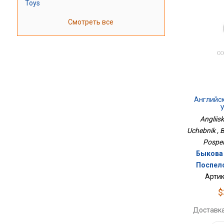
Toys
Смотреть все
Английск
У
Angliisk
Uchebnik , By
Pospelo
Быкова Н
Поспело
Артик
$
Доставка