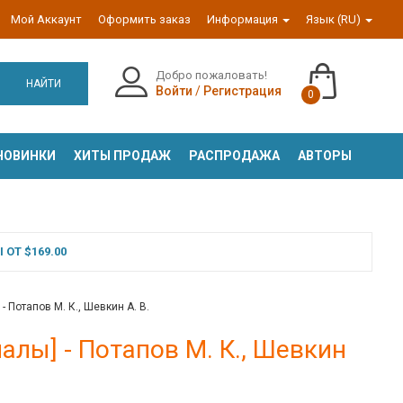
Мой Аккаунт
Оформить заказ
Информация
Язык (RU)
Добро пожаловать!
НАЙТИ
Войти
/
Регистрация
0
НОВИНКИ
ХИТЫ ПРОДАЖ
РАСПРОДАЖА
АВТОРЫ
ОТ $169.00
 Потапов М. К., Шевкин А. В.
лы] - Потапов М. К., Шевкин