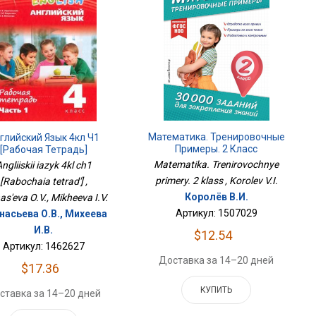
Математика. Тренировочные
глийский Язык 4кл Ч1
Примеры. 2 Класс
[Рабочая Тетрадь]
Matematika. Trenirovochnye
ngliiskii iazyk 4kl ch1
primery. 2 klass , Korolev V.I.
[Rabochaia tetrad'] ,
Королёв В.И.
as'eva O.V., Mikheeva I.V.
Артикул: 1507029
насьева О.В., Михеева
И.В.
$12.54
Артикул: 1462627
Доставка за 14–20 дней
$17.36
КУПИТЬ
ставка за 14–20 дней