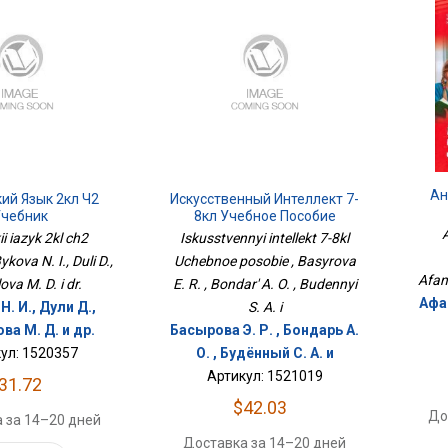
Ан
ий Язык 2кл Ч2
Искусственный Интеллект 7-
чебник
8кл Учебное Пособие
A
ii iazyk 2kl ch2
Iskusstvennyi intellekt 7-8kl
kova N. I., Duli D.,
Uchebnoe posobie , Basyrova
Afan
va M. D. i dr.
E. R. , Bondar' A. O. , Budennyi
Афа
. И., Дули Д.,
S. A. i
ва М. Д. и др.
Басырова Э. Р. , Бондарь А.
ул: 1520357
О. , Будённый С. А. и
Артикул: 1521019
31.72
$42.03
До
 за 14–20 дней
Доставка за 14–20 дней