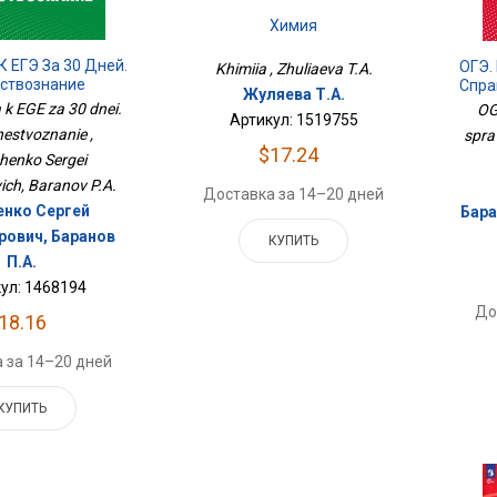
Химия
К ЕГЭ За 30 Дней.
ОГЭ.
Khimiia , Zhuliaeva T.A.
ствознание
Спра
Жуляева Т.А.
 k EGE za 30 dnei.
OGE
Артикул: 1519755
estvoznanie ,
spra
$17.24
henko Sergei
ich, Baranov P.A.
Доставка за 14–20 дней
нко Сергей
Бара
ович, Баранов
КУПИТЬ
П.А.
ул: 1468194
До
18.16
 за 14–20 дней
КУПИТЬ