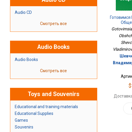
Audio CD
Готовимся 
Обще
Смотреть все
Gotovimsia
Obshch
Shevc
Audio Books
Vladimirov
Шевче
Audio Books
Владимир
Смотреть все
Артик
$
Toys and Souvenirs
Доставка
Educational and training materials
Educational Supplies
Games
Souvenirs