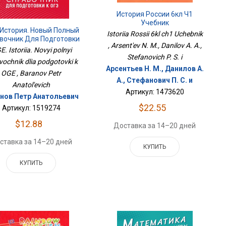
История России 6кл Ч1
Учебник
 История. Новый Полный
Istoriia Rossii 6kl ch1 Uchebnik
вочник Для Подготовки
, Arsent'ev N. M., Danilov A. A.,
К ОГЭ
. Istoriia. Novyi polnyi
Stefanovich P. S. i
vochnik dlia podgotovki k
Арсентьев Н. М., Данилов А.
OGE , Baranov Petr
А., Стефанович П. С. и
Anatol'evich
Артикул: 1473620
нов Петр Анатольевич
$22.55
Артикул: 1519274
$12.88
Доставка за 14–20 дней
ставка за 14–20 дней
КУПИТЬ
КУПИТЬ